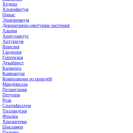
Хедера
Хлорофитум
Цикас
Эпипремнум
Декоративно-цветущие растения
Азалия
Анигозантус
Антуриум
Вриезия
Гардения
Гортензия
Декабрист
Каланхоэ
Кампанула
Композиции из орхидей
Мандевилла
Пеларгония
Петуния
Роза
Спатифиллум
Тилландсия
Фиалка
Хризантема
Цикламен
Пальмы