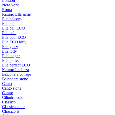
London
New York
Roma
Кашпо Ella smart
Ella balcony
Ella ball
Ella ball ECO
Ella cubi
Ella cubi ECO
Ella ECO lofty
Ella glory
Ella lofty
Ella longer
Ella perfect
Ella perfect ECO
Кашпо Lechuza
Balconera cottage
Balconera stone
Canto
Canto stone
Cararo
Cilindro color
Classico
Classico color
Classico ls