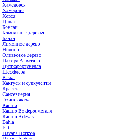
Хамедорея
Хамеропс
Ховея
Цикас
Бонсаи
Комнатные деревья
Банан
Лимонное дерево
Нолина
Оливковое дерево
Пахира Акватика
Цитрофортунелла
Шеффлера
Юкка
Кактусы и суккуленты
Крассула
Сансевиерия
Эхинокактус
Кашпо
Кашпо Botdepot металл
Кашпо Artevasi
Bahia
Fiji
Havana Horizon
Havana Natural