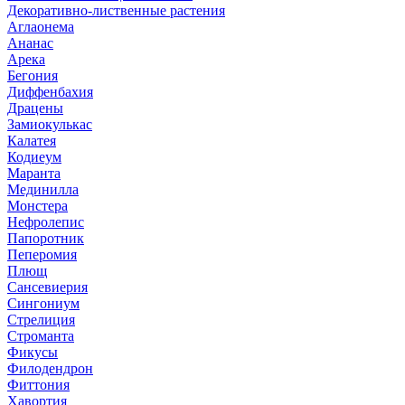
Декоративно-лиственные растения
Аглаонема
Ананас
Арека
Бегония
Диффенбахия
Драцены
Замиокулькас
Калатея
Кодиеум
Маранта
Мединилла
Монстера
Нефролепис
Папоротник
Пеперомия
Плющ
Сансевиерия
Сингониум
Стрелиция
Строманта
Фикусы
Филодендрон
Фиттония
Хавортия