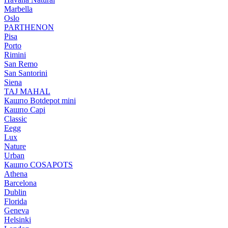
Marbella
Oslo
PARTHENON
Pisa
Porto
Rimini
San Remo
San Santorini
Siena
TAJ MAHAL
Кашпо Botdepot mini
Кашпо Capi
Classic
Eegg
Lux
Nature
Urban
Кашпо COSAPOTS
Athena
Barcelona
Dublin
Florida
Geneva
Helsinki