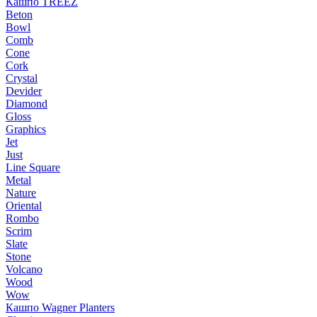
Кашпо TREEZ
Beton
Bowl
Comb
Cone
Cork
Crystal
Devider
Diamond
Gloss
Graphics
Jet
Just
Line Square
Metal
Nature
Oriental
Rombo
Scrim
Slate
Stone
Volcano
Wood
Wow
Кашпо Wagner Planters