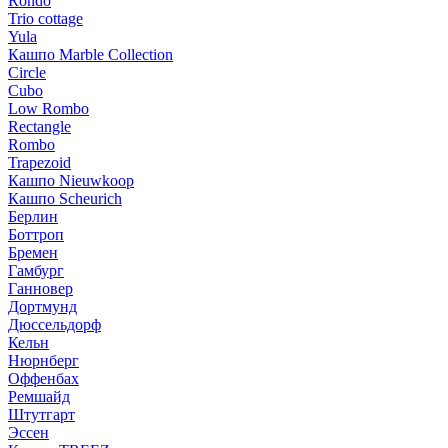
Rondo
Trio cottage
Yula
Кашпо Marble Collection
Circle
Cubo
Low Rombo
Rectangle
Rombo
Trapezoid
Кашпо Nieuwkoop
Кашпо Scheurich
Берлин
Боттроп
Бремен
Гамбург
Ганновер
Дортмунд
Дюссельдорф
Кельн
Нюрнберг
Оффенбах
Ремшайд
Штутгарт
Эссен