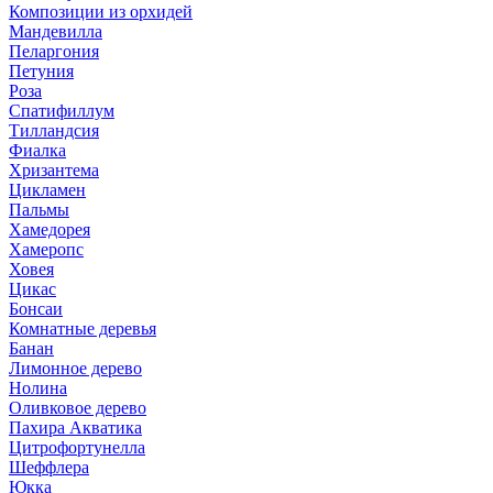
Композиции из орхидей
Мандевилла
Пеларгония
Петуния
Роза
Спатифиллум
Тилландсия
Фиалка
Хризантема
Цикламен
Пальмы
Хамедорея
Хамеропс
Ховея
Цикас
Бонсаи
Комнатные деревья
Банан
Лимонное дерево
Нолина
Оливковое дерево
Пахира Акватика
Цитрофортунелла
Шеффлера
Юкка