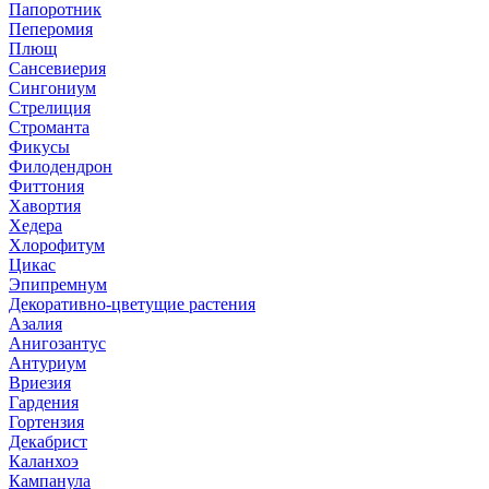
Папоротник
Пеперомия
Плющ
Сансевиерия
Сингониум
Стрелиция
Строманта
Фикусы
Филодендрон
Фиттония
Хавортия
Хедера
Хлорофитум
Цикас
Эпипремнум
Декоративно-цветущие растения
Азалия
Анигозантус
Антуриум
Вриезия
Гардения
Гортензия
Декабрист
Каланхоэ
Кампанула