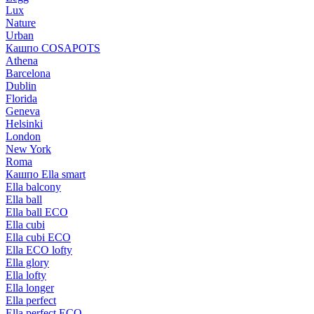
Lux
Nature
Urban
Кашпо COSAPOTS
Athena
Barcelona
Dublin
Florida
Geneva
Helsinki
London
New York
Roma
Кашпо Ella smart
Ella balcony
Ella ball
Ella ball ECO
Ella cubi
Ella cubi ECO
Ella ECO lofty
Ella glory
Ella lofty
Ella longer
Ella perfect
Ella perfect ECO