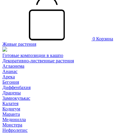
0
Корзина
Живые растения
Готовые композиции в кашпо
Декоративно-лиственные растения
Аглаонема
Ананас
Арека
Бегония
Диффенбахия
Драцены
Замиокулькас
Калатея
Кодиеум
Маранта
Мединилла
Монстера
Нефролепис