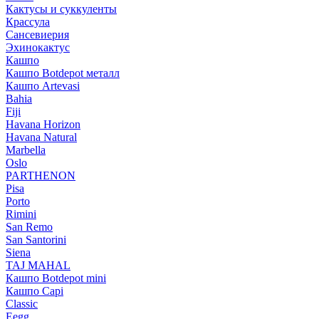
Кактусы и суккуленты
Крассула
Сансевиерия
Эхинокактус
Кашпо
Кашпо Botdepot металл
Кашпо Artevasi
Bahia
Fiji
Havana Horizon
Havana Natural
Marbella
Oslo
PARTHENON
Pisa
Porto
Rimini
San Remo
San Santorini
Siena
TAJ MAHAL
Кашпо Botdepot mini
Кашпо Capi
Classic
Eegg