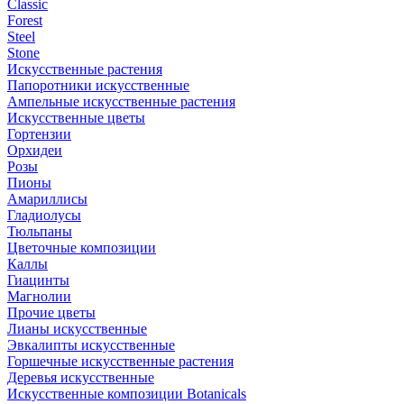
Classic
Forest
Steel
Stone
Искусственные растения
Папоротники искусственные
Ампельные искусственные растения
Искусственные цветы
Гортензии
Орхидеи
Розы
Пионы
Амариллисы
Гладиолусы
Тюльпаны
Цветочные композиции
Каллы
Гиацинты
Магнолии
Прочие цветы
Лианы искусственные
Эвкалипты искусственные
Горшечные искусственные растения
Деревья искусственные
Искусственные композиции Botanicals