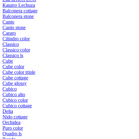
Кашпо Lechuza
Balconera cottage
Balconera stone
Canto
Canto stone
Cararo
Cilindro color
Classico
Classico color
Classico ls
Cube
Cube color
Cube color triple
Cube cottage
Cube glossy
Cubico
Cubico alto
Cubico color
Cubico cottage
Delta
Nido cottage
Orchidea
Puro color
Quadro ls