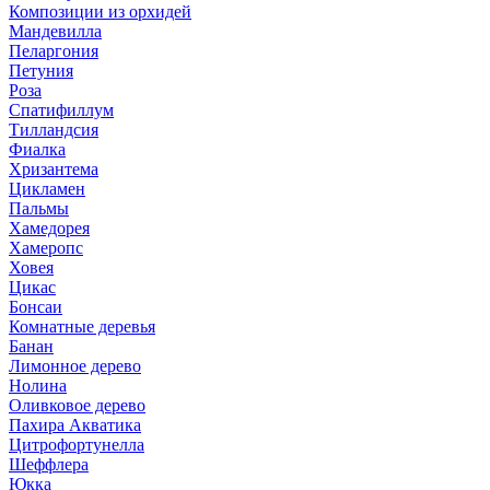
Композиции из орхидей
Мандевилла
Пеларгония
Петуния
Роза
Спатифиллум
Тилландсия
Фиалка
Хризантема
Цикламен
Пальмы
Хамедорея
Хамеропс
Ховея
Цикас
Бонсаи
Комнатные деревья
Банан
Лимонное дерево
Нолина
Оливковое дерево
Пахира Акватика
Цитрофортунелла
Шеффлера
Юкка