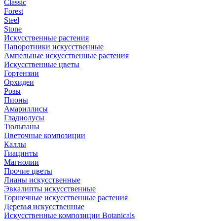
Classic
Forest
Steel
Stone
Искусственные растения
Папоротники искусственные
Ампельные искусственные растения
Искусственные цветы
Гортензии
Орхидеи
Розы
Пионы
Амариллисы
Гладиолусы
Тюльпаны
Цветочные композиции
Каллы
Гиацинты
Магнолии
Прочие цветы
Лианы искусственные
Эвкалипты искусственные
Горшечные искусственные растения
Деревья искусственные
Искусственные композиции Botanicals