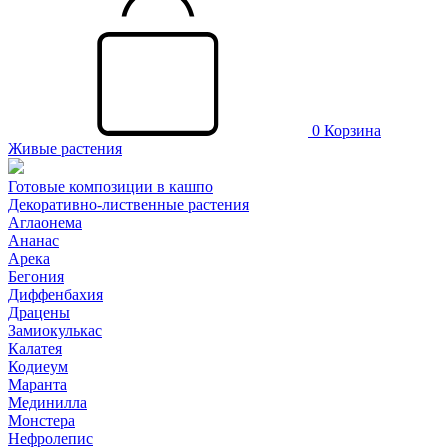
0
Корзина
Живые растения
Готовые композиции в кашпо
Декоративно-лиственные растения
Аглаонема
Ананас
Арека
Бегония
Диффенбахия
Драцены
Замиокулькас
Калатея
Кодиеум
Маранта
Мединилла
Монстера
Нефролепис