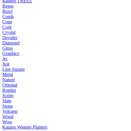
Кашпо TREEZ
Beton
Bowl
Comb
Cone
Cork
Crystal
Devider
Diamond
Gloss
Graphics
Jet
Just
Line Square
Metal
Nature
Oriental
Rombo
Scrim
Slate
Stone
Volcano
Wood
Wow
Кашпо Wagner Planters