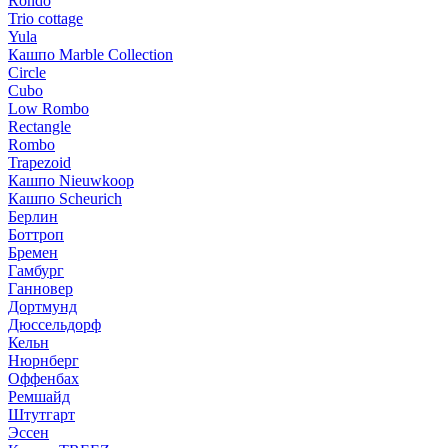
Rondo
Trio cottage
Yula
Кашпо Marble Collection
Circle
Cubo
Low Rombo
Rectangle
Rombo
Trapezoid
Кашпо Nieuwkoop
Кашпо Scheurich
Берлин
Боттроп
Бремен
Гамбург
Ганновер
Дортмунд
Дюссельдорф
Кельн
Нюрнберг
Оффенбах
Ремшайд
Штутгарт
Эссен