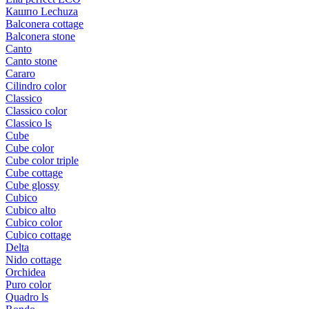
Кашпо Lechuza
Balconera cottage
Balconera stone
Canto
Canto stone
Cararo
Cilindro color
Classico
Classico color
Classico ls
Cube
Cube color
Cube color triple
Cube cottage
Cube glossy
Cubico
Cubico alto
Cubico color
Cubico cottage
Delta
Nido cottage
Orchidea
Puro color
Quadro ls