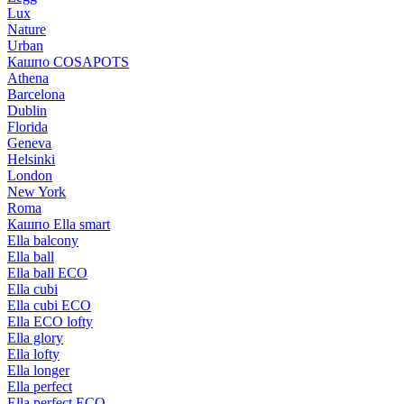
Lux
Nature
Urban
Кашпо COSAPOTS
Athena
Barcelona
Dublin
Florida
Geneva
Helsinki
London
New York
Roma
Кашпо Ella smart
Ella balcony
Ella ball
Ella ball ECO
Ella cubi
Ella cubi ECO
Ella ECO lofty
Ella glory
Ella lofty
Ella longer
Ella perfect
Ella perfect ECO