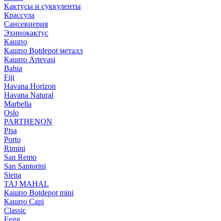
Кактусы и суккуленты
Крассула
Сансевиерия
Эхинокактус
Кашпо
Кашпо Botdepot металл
Кашпо Artevasi
Bahia
Fiji
Havana Horizon
Havana Natural
Marbella
Oslo
PARTHENON
Pisa
Porto
Rimini
San Remo
San Santorini
Siena
TAJ MAHAL
Кашпо Botdepot mini
Кашпо Capi
Classic
Eegg