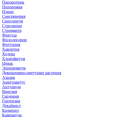
Папоротник
Пеперомия
Плющ
Сансевиерия
Сингониум
Стрелиция
Строманта
Фикусы
Филодендрон
Фиттония
Хавортия
Хедера
Хлорофитум
Цикас
Эпипремнум
Декоративно-цветущие растения
Азалия
Анигозантус
Антуриум
Вриезия
Гардения
Гортензия
Декабрист
Каланхоэ
Кампанула