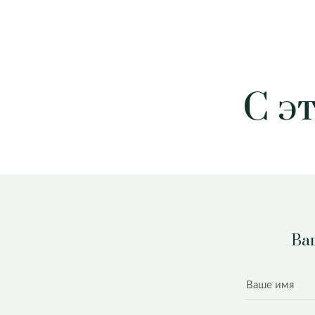
С э
Ваш