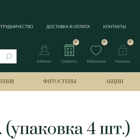
ОТРУДНИЧЕСТВО
ДОСТАВКА И ОПЛАТА
КОНТАКТЫ
0
0
0
Кабинет
Сравнить
Избранное
Корзина
РЕНИЯ
ФИТОСТЕНЫ
АКЦИИ
нтус
 (упаковка 4 шт.)
Берлин
Банан
Боттроп
Лимонное дерево
ия
Бремен
Нолина
Гамбург
Оливковое дерево