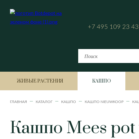
+7 495 109 23 43
ЖИВЫЕ РАСТЕНИЯ
КАШПО
ГЛАВНАЯ
КАТАЛОГ
КАШПО
КАШПО NIEUWKOOP
КАШ
Кашпо Mees pot v
Bahia
Fiji
Аглаонема
Havana Horizon
Havana Natural