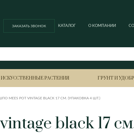
КАТАЛОГ
О КОМПАНИИ
С
ЗАКАЗАТЬ ЗВОНОК
ИСКУССТВЕННЫЕ РАСТЕНИЯ
ГРУНТ И УДОБ
ПО MEES POT VINTAGE BLACK 17 СМ. (УПАКОВКА 4 ШТ.)
Ella balcony
Ella ball
Азалия
Анигоза
intage black 17 см.
Ella ball ECO
Ella cubi
Антуриум
Вриезия
Ella cubi ECO
Ella ECO lofty
Ананас
Гардения
Гортенз