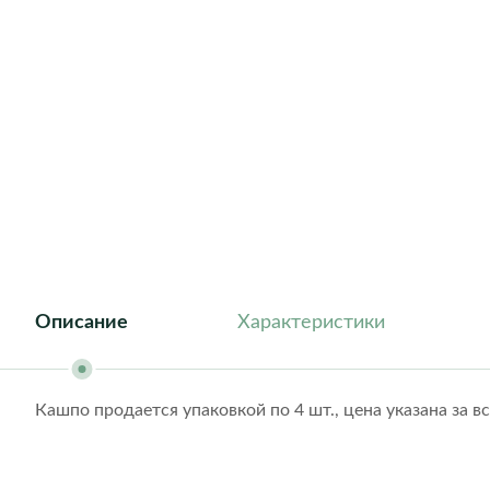
Athena
Barcelona
Dublin
Florida
Geneva
Helsinki
London
New York
Roma
Описание
Характеристики
Кашпо продается упаковкой по 4 шт., цена указана за в