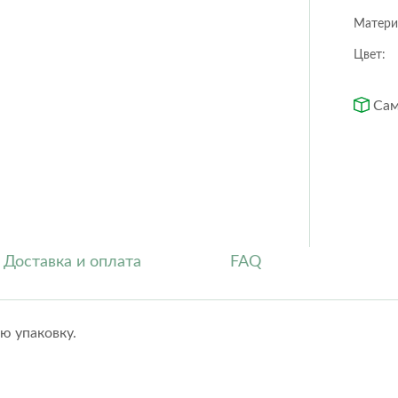
Orchidea
Puro color
Матери
Quadro ls
Rondo
Цвет:
Trio cottage
Yula
Сам
Circle
Cubo
Low Rombo
Rectangle
Rombo
Trapezoid
Доставка и оплата
FAQ
сю упаковку.