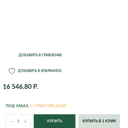
Line
Met
Cube
Cube
Geneva
Helsinki
Square
cottage
glossy
London
New York
Nature
Orie
Cubico
Cubico
Roma
alto
Rombo
Scr
Cubico
Cubico
Slate
Sto
color
cottage
Volcano
Wo
Delta
Nido
Wow
cottage
ДОБАВИТЬ В СРАВНЕНИЕ
Orchidea
Puro
color
ДОБАВИТЬ В ИЗБРАННОЕ
Quadro ls
Rondo
Trio
Yula
16 546.80 Р.
cottage
Classic
Fores
Steel
Ston
ПОД ЗАКАЗ:
5-7 РАБОЧИХ ДНЕЙ
КУПИТЬ В 1 КЛИК