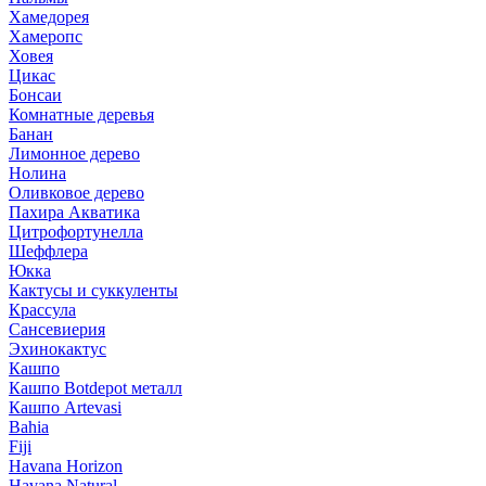
Хамедорея
Хамеропс
Ховея
Цикас
Бонсаи
Комнатные деревья
Банан
Лимонное дерево
Нолина
Оливковое дерево
Пахира Акватика
Цитрофортунелла
Шеффлера
Юкка
Кактусы и суккуленты
Крассула
Сансевиерия
Эхинокактус
Кашпо
Кашпо Botdepot металл
Кашпо Artevasi
Bahia
Fiji
Havana Horizon
Havana Natural