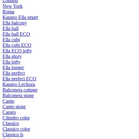
London
New York
Roma
Кашпо Ella smart
Ella balcony
Ella ball
Ella ball ECO
Ella cubi
Ella cubi ECO
Ella ECO lofty
Ella glory
Ella lofty
Ella longer
Ella perfect
Ella perfect ECO
Кашпо Lechuza
Balconera cottage
Balconera stone
Canto
Canto stone
Cararo
Cilindro color
Classico
Classico color
Classico ls