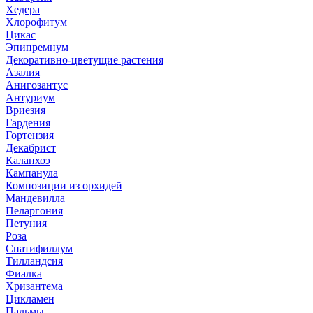
Хедера
Хлорофитум
Цикас
Эпипремнум
Декоративно-цветущие растения
Азалия
Анигозантус
Антуриум
Вриезия
Гардения
Гортензия
Декабрист
Каланхоэ
Кампанула
Композиции из орхидей
Мандевилла
Пеларгония
Петуния
Роза
Спатифиллум
Тилландсия
Фиалка
Хризантема
Цикламен
Пальмы