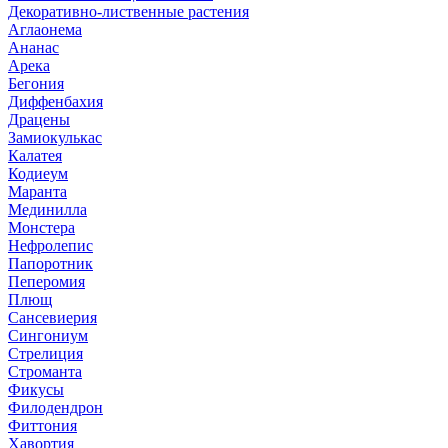
Декоративно-лиственные растения
Аглаонема
Ананас
Арека
Бегония
Диффенбахия
Драцены
Замиокулькас
Калатея
Кодиеум
Маранта
Мединилла
Монстера
Нефролепис
Папоротник
Пеперомия
Плющ
Сансевиерия
Сингониум
Стрелиция
Строманта
Фикусы
Филодендрон
Фиттония
Хавортия