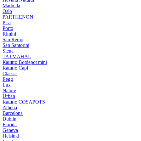
Marbella
Oslo
PARTHENON
Pisa
Porto
Rimini
San Remo
San Santorini
Siena
TAJ MAHAL
Кашпо Botdepot mini
Кашпо Capi
Classic
Eegg
Lux
Nature
Urban
Кашпо COSAPOTS
Athena
Barcelona
Dublin
Florida
Geneva
Helsinki