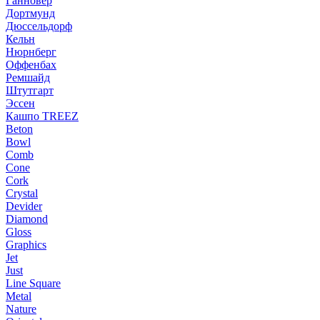
Ганновер
Дортмунд
Дюссельдорф
Кельн
Нюрнберг
Оффенбах
Ремшайд
Штутгарт
Эссен
Кашпо TREEZ
Beton
Bowl
Comb
Cone
Cork
Crystal
Devider
Diamond
Gloss
Graphics
Jet
Just
Line Square
Metal
Nature