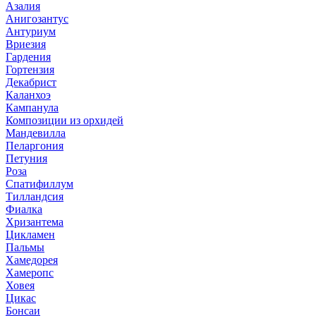
Азалия
Анигозантус
Антуриум
Вриезия
Гардения
Гортензия
Декабрист
Каланхоэ
Кампанула
Композиции из орхидей
Мандевилла
Пеларгония
Петуния
Роза
Спатифиллум
Тилландсия
Фиалка
Хризантема
Цикламен
Пальмы
Хамедорея
Хамеропс
Ховея
Цикас
Бонсаи