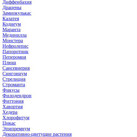
Диффенбахия
Драцены
Замиокулькас
Калатея
Кодиеум
Маранта
Мединилла
Монстера
Нефролепис
Папоротник
Пеперомия
Плющ
Сансевиерия
Сингониум
Стрелиция
Строманта
Фикусы
Филодендрон
Фиттония
Хавортия
Хедера
Хлорофитум
Цикас
Эпипремнум
Декоративно-цветущие растения