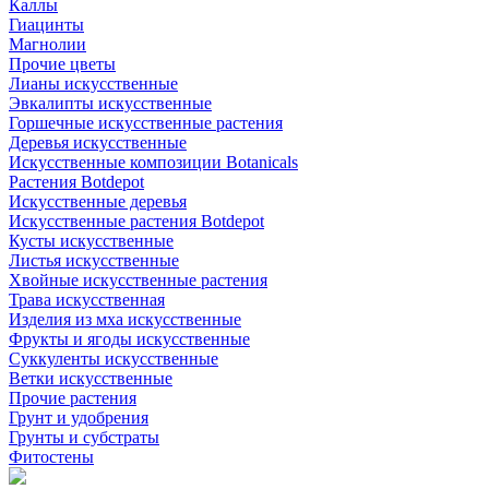
Каллы
Гиацинты
Магнолии
Прочие цветы
Лианы искусственные
Эвкалипты искусственные
Горшечные искусственные растения
Деревья искусственные
Искусственные композиции Botanicals
Растения Botdepot
Искусственные деревья
Искусственные растения Botdepot
Кусты искусственные
Листья искусственные
Хвойные искусственные растения
Трава искусственная
Изделия из мха искусственные
Фрукты и ягоды искусственные
Суккуленты искусственные
Ветки искусственные
Прочие растения
Грунт и удобрения
Грунты и субстраты
Фитостены