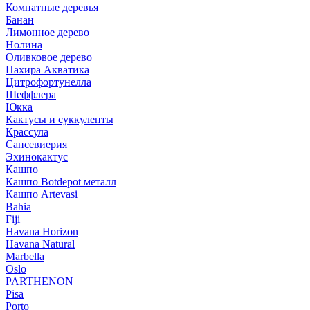
Комнатные деревья
Банан
Лимонное дерево
Нолина
Оливковое дерево
Пахира Акватика
Цитрофортунелла
Шеффлера
Юкка
Кактусы и суккуленты
Крассула
Сансевиерия
Эхинокактус
Кашпо
Кашпо Botdepot металл
Кашпо Artevasi
Bahia
Fiji
Havana Horizon
Havana Natural
Marbella
Oslo
PARTHENON
Pisa
Porto