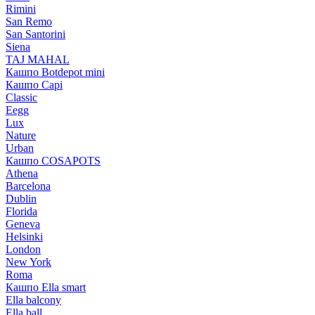
Rimini
San Remo
San Santorini
Siena
TAJ MAHAL
Кашпо Botdepot mini
Кашпо Capi
Classic
Eegg
Lux
Nature
Urban
Кашпо COSAPOTS
Athena
Barcelona
Dublin
Florida
Geneva
Helsinki
London
New York
Roma
Кашпо Ella smart
Ella balcony
Ella ball