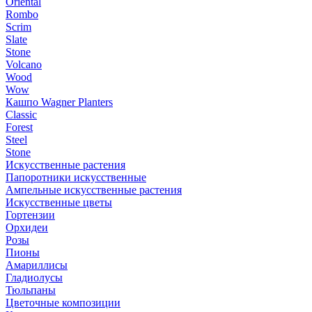
Oriental
Rombo
Scrim
Slate
Stone
Volcano
Wood
Wow
Кашпо Wagner Planters
Classic
Forest
Steel
Stone
Искусственные растения
Папоротники искусственные
Ампельные искусственные растения
Искусственные цветы
Гортензии
Орхидеи
Розы
Пионы
Амариллисы
Гладиолусы
Тюльпаны
Цветочные композиции