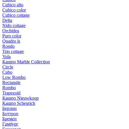
Cubico alto
Cubico color
Cubico cottage
Delta
Nido cottage
Orchidea
Puro color
Quadro ls
Rondo
Trio cottage
Yula
Кашпо Marble Collection
Circle
Cubo
Low Rombo
Rectangle
Rombo
Trapezoid
Кашпо Nieuwkoop
Кашпо Scheurich
Берлин
Боттроп
Бремен
Гамбург