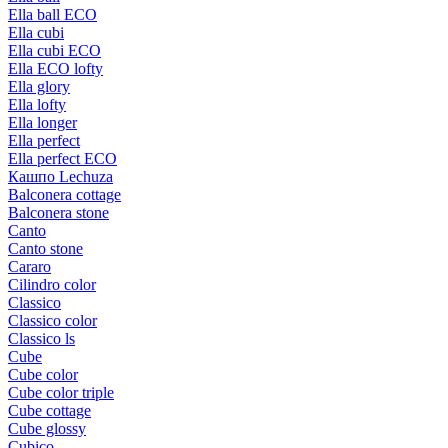
Ella ball ECO
Ella cubi
Ella cubi ECO
Ella ECO lofty
Ella glory
Ella lofty
Ella longer
Ella perfect
Ella perfect ECO
Кашпо Lechuza
Balconera cottage
Balconera stone
Canto
Canto stone
Cararo
Cilindro color
Classico
Classico color
Classico ls
Cube
Cube color
Cube color triple
Cube cottage
Cube glossy
Cubico