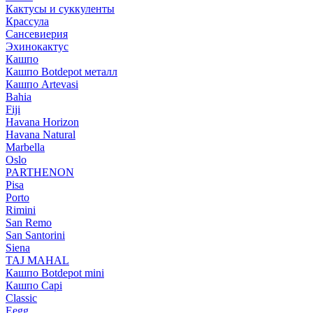
Кактусы и суккуленты
Крассула
Сансевиерия
Эхинокактус
Кашпо
Кашпо Botdepot металл
Кашпо Artevasi
Bahia
Fiji
Havana Horizon
Havana Natural
Marbella
Oslo
PARTHENON
Pisa
Porto
Rimini
San Remo
San Santorini
Siena
TAJ MAHAL
Кашпо Botdepot mini
Кашпо Capi
Classic
Eegg