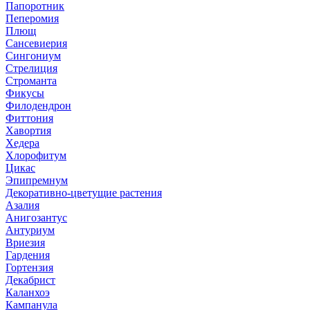
Папоротник
Пеперомия
Плющ
Сансевиерия
Сингониум
Стрелиция
Строманта
Фикусы
Филодендрон
Фиттония
Хавортия
Хедера
Хлорофитум
Цикас
Эпипремнум
Декоративно-цветущие растения
Азалия
Анигозантус
Антуриум
Вриезия
Гардения
Гортензия
Декабрист
Каланхоэ
Кампанула