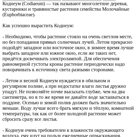
Кодиеум (Codiaeum) — так называют многолетние деревья,
кустарники и травянистые растения семейства Молочайные
(Euphorbiaceae).
Как успешно вырастить Кодиеум:
- Необходимо, чтобы растение стояло на очень светлом месте,
но без попадания прямых солнечных лучей. Летом прекрасно
подойдёт западное или восточное окно, в зимнее время лучше
выбрать западное или южное окно, если же таких нет,
придётся досвечивать электролампой. Для обеспечения
равномерной густоты кроны растение периодически надо
поворачивать к источнику света разными сторонами.
- Летом и весной Кодиеум нуждается в обильном и
регулярном поливе, а при недостатке влаги листья дружно
упадут. Не позволяйте почве высыхать глубже, чем на два
сантиметра, но в то же время не давайте воде застаиваться в
поддоне. Осенью и зимой полив должен быть значительно
меньше. Воду лучше всего брать мягкую и тёплую, комнатной
температуры, так как от более холодной растение может
сбросить сразу все листья.
- Кодиеум очень требователен к влажности окружающего
воздуха, ему идут на пользу ежедневные опрыскивания,