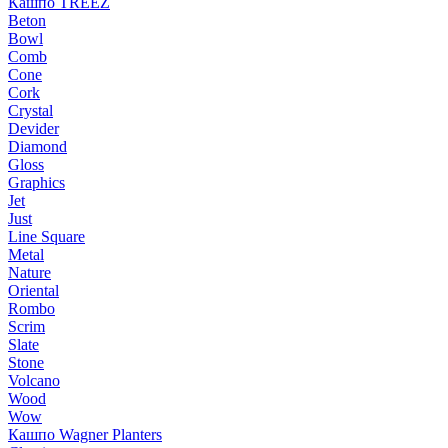
Кашпо TREEZ
Beton
Bowl
Comb
Cone
Cork
Crystal
Devider
Diamond
Gloss
Graphics
Jet
Just
Line Square
Metal
Nature
Oriental
Rombo
Scrim
Slate
Stone
Volcano
Wood
Wow
Кашпо Wagner Planters