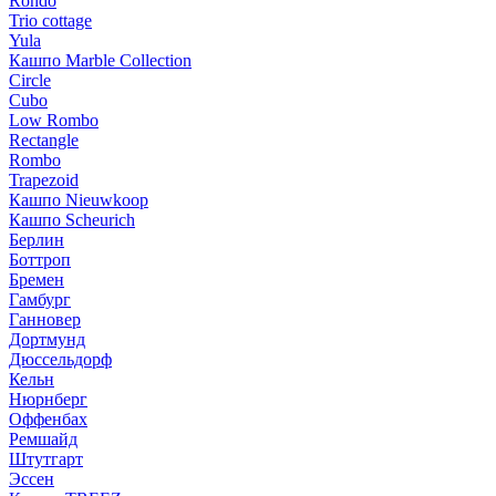
Rondo
Trio cottage
Yula
Кашпо Marble Collection
Circle
Cubo
Low Rombo
Rectangle
Rombo
Trapezoid
Кашпо Nieuwkoop
Кашпо Scheurich
Берлин
Боттроп
Бремен
Гамбург
Ганновер
Дортмунд
Дюссельдорф
Кельн
Нюрнберг
Оффенбах
Ремшайд
Штутгарт
Эссен