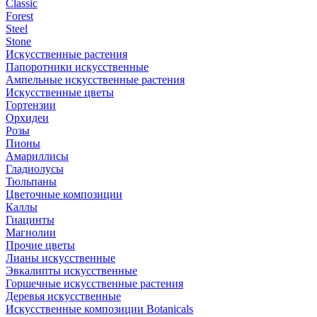
Classic
Forest
Steel
Stone
Искусственные растения
Папоротники искусственные
Ампельные искусственные растения
Искусственные цветы
Гортензии
Орхидеи
Розы
Пионы
Амариллисы
Гладиолусы
Тюльпаны
Цветочные композиции
Каллы
Гиацинты
Магнолии
Прочие цветы
Лианы искусственные
Эвкалипты искусственные
Горшечные искусственные растения
Деревья искусственные
Искусственные композиции Botanicals