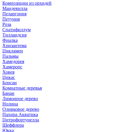
Композиции из орхидей
Мандевилла
Пеларгония
Петуния
Роза
Спатифиллум
Тилландсия
Фиалка
Хризантема
Цикламен
Пальмы
Хамедорея
Хамеропс
Ховея
Цикас
Бонсаи
Комнатные деревья
Банан
Лимонное дерево
Нолина
Оливковое дерево
Пахира Акватика
Цитрофортунелла
Шеффлера
Юкка