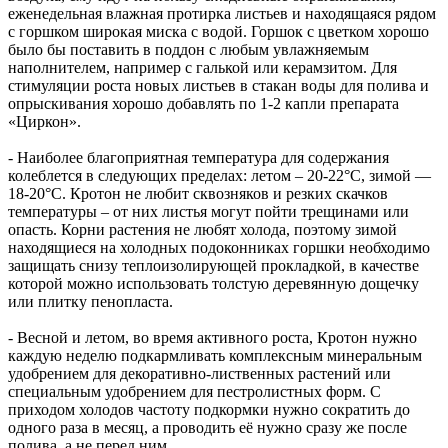
еженедельная влажная протирка листьев и находящаяся рядом
с горшком широкая миска с водой. Горшок с цветком хорошо
было бы поставить в поддон с любым увлажняемым
наполнителем, например с галькой или керамзитом. Для
стимуляции роста новых листьев в стакан воды для полива и
опрыскивания хорошо добавлять по 1-2 капли препарата
«Циркон».
- Наиболее благоприятная температура для содержания
колеблется в следующих пределах: летом – 20-22°C, зимой —
18-20°C. Кротон не любит сквозняков и резких скачков
температуры – от них листья могут пойти трещинами или
опасть. Корни растения не любят холода, поэтому зимой
находящиеся на холодных подоконниках горшки необходимо
защищать снизу теплоизолирующей прокладкой, в качестве
которой можно использовать толстую деревянную дощечку
или плитку пенопласта.
- Весной и летом, во время активного роста, Кротон нужно
каждую неделю подкармливать комплексным минеральным
удобрением для декоративно-лиственных растений или
специальным удобрением для пестролистных форм. С
приходом холодов частоту подкормки нужно сократить до
одного раза в месяц, а проводить её нужно сразу же после
полива, а не перед ним.