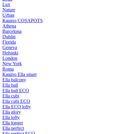
Lux
Nature
Urban
Кашпо COSAPOTS
Athena
Barcelona
Dublin
Florida
Geneva
Helsinki
London
New York
Roma
Кашпо Ella smart
Ella balcony
Ella ball
Ella ball ECO
Ella cubi
Ella cubi ECO
Ella ECO lofty
Ella glory
Ella lofty
Ella longer
Ella perfect
Ella perfect ECO