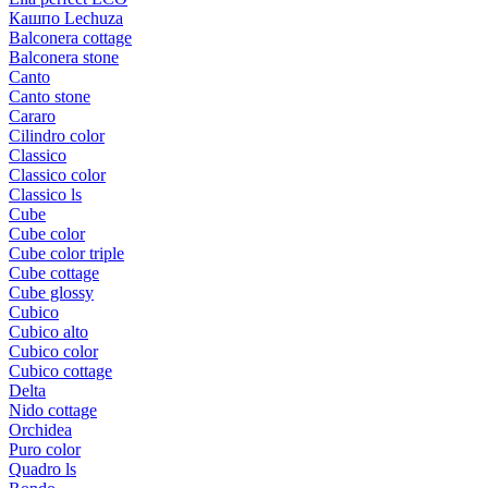
Кашпо Lechuza
Balconera cottage
Balconera stone
Canto
Canto stone
Cararo
Cilindro color
Classico
Classico color
Classico ls
Cube
Cube color
Cube color triple
Cube cottage
Cube glossy
Cubico
Cubico alto
Cubico color
Cubico cottage
Delta
Nido cottage
Orchidea
Puro color
Quadro ls