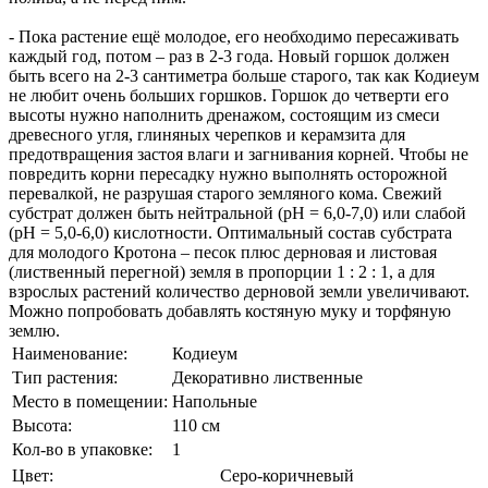
- Пока растение ещё молодое, его необходимо пересаживать
каждый год, потом – раз в 2-3 года. Новый горшок должен
быть всего на 2-3 сантиметра больше старого, так как Кодиеум
не любит очень больших горшков. Горшок до четверти его
высоты нужно наполнить дренажом, состоящим из смеси
древесного угля, глиняных черепков и керамзита для
предотвращения застоя влаги и загнивания корней. Чтобы не
повредить корни пересадку нужно выполнять осторожной
перевалкой, не разрушая старого земляного кома. Свежий
субстрат должен быть нейтральной (pH = 6,0-7,0) или слабой
(pH = 5,0-6,0) кислотности. Оптимальный состав субстрата
для молодого Кротона – песок плюс дерновая и листовая
(лиственный перегной) земля в пропорции 1 : 2 : 1, а для
взрослых растений количество дерновой земли увеличивают.
Можно попробовать добавлять костяную муку и торфяную
землю.
Наименование:
Кодиеум
Тип растения:
Декоративно лиственные
Место в помещении:
Напольные
Высота:
110 см
Кол-во в упаковке:
1
Цвет:
Серо-коричневый