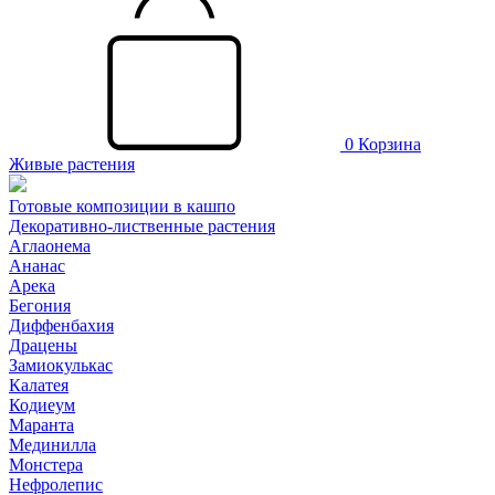
0
Корзина
Живые растения
Готовые композиции в кашпо
Декоративно-лиственные растения
Аглаонема
Ананас
Арека
Бегония
Диффенбахия
Драцены
Замиокулькас
Калатея
Кодиеум
Маранта
Мединилла
Монстера
Нефролепис