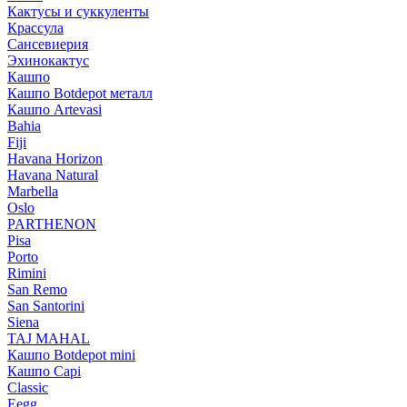
Кактусы и суккуленты
Крассула
Сансевиерия
Эхинокактус
Кашпо
Кашпо Botdepot металл
Кашпо Artevasi
Bahia
Fiji
Havana Horizon
Havana Natural
Marbella
Oslo
PARTHENON
Pisa
Porto
Rimini
San Remo
San Santorini
Siena
TAJ MAHAL
Кашпо Botdepot mini
Кашпо Capi
Classic
Eegg