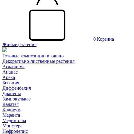
0
Корзина
Живые растения
Готовые композиции в кашпо
Декоративно-лиственные растения
Аглаонема
Ананас
Арека
Бегония
Диффенбахия
Драцены
Замиокулькас
Калатея
Кодиеум
Маранта
Мединилла
Монстера
Нефролепис