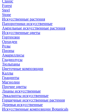
Classic
Forest
Steel
Stone
Искусственные растения
Папоротники искусственные
Ампельные искусственные растения
Искусственные цветы
Гортензии
Орхидеи
Розы
Пионы
Амариллисы
Гладиолусы
Тюльпаны
Цветочные композиции
Каллы
Гиацинты
Магнолии
Прочие цветы
Лианы искусственные
Эвкалипты искусственные
Горшечные искусственные растения
Деревья искусственные
Искусственные композиции Botanicals