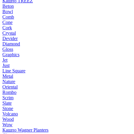
Кашпо TREEZ
Beton
Bowl
Comb
Cone
Cork
Crystal
Devider
Diamond
Gloss
Graphics
Jet
Just
Line Square
Metal
Nature
Oriental
Rombo
Scrim
Slate
Stone
Volcano
Wood
Wow
Кашпо Wagner Planters