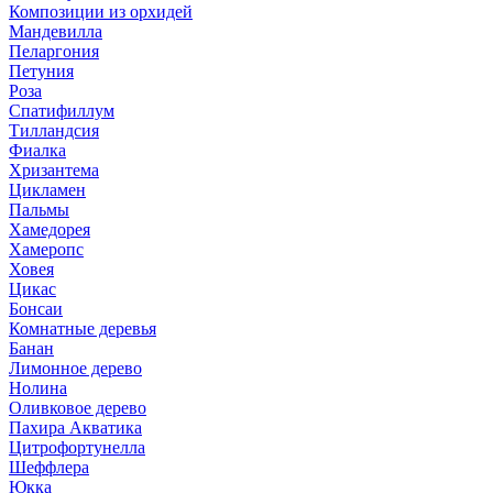
Композиции из орхидей
Мандевилла
Пеларгония
Петуния
Роза
Спатифиллум
Тилландсия
Фиалка
Хризантема
Цикламен
Пальмы
Хамедорея
Хамеропс
Ховея
Цикас
Бонсаи
Комнатные деревья
Банан
Лимонное дерево
Нолина
Оливковое дерево
Пахира Акватика
Цитрофортунелла
Шеффлера
Юкка