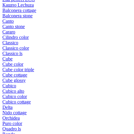
Кашпо Lechuza
Balconera cottage
Balconera stone
Canto
Canto stone
Cararo
Cilindro color
Classico
Classico color
Classico ls
Cube
Cube color
Cube color triple
Cube cottage
Cube glossy
Cubico
Cubico alto
Cubico color
Cubico cottage
Delta
Nido cottage
Orchidea
Puro color
Quadro ls