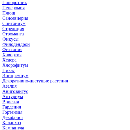
Папоротник
Пеперомия
Плющ
Сансевиерия
Сингониум
Стрелиция
Строманта
Фикусы
Филодендрон
Фиттония
Хавортия
Хедера
Хлорофитум
Цикас
Эпипремнум
Декоративно-цветущие растения
Азалия
Анигозантус
Антуриум
Вриезия
Гардения
Гортензия
Декабрист
Каланхоэ
Кампанула