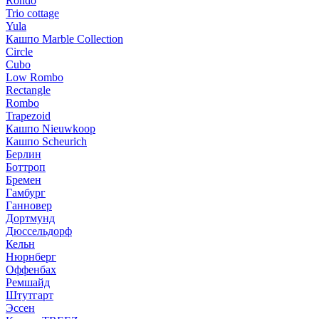
Rondo
Trio cottage
Yula
Кашпо Marble Collection
Circle
Cubo
Low Rombo
Rectangle
Rombo
Trapezoid
Кашпо Nieuwkoop
Кашпо Scheurich
Берлин
Боттроп
Бремен
Гамбург
Ганновер
Дортмунд
Дюссельдорф
Кельн
Нюрнберг
Оффенбах
Ремшайд
Штутгарт
Эссен