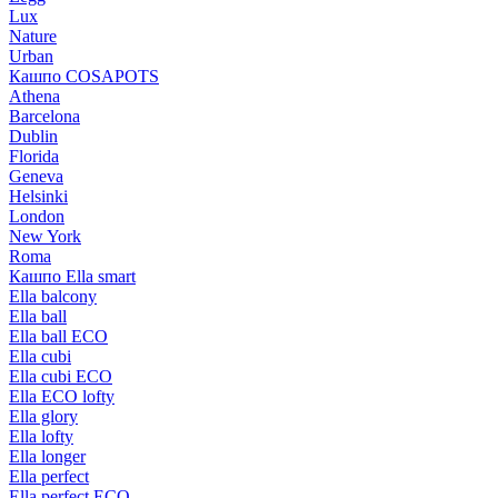
Lux
Nature
Urban
Кашпо COSAPOTS
Athena
Barcelona
Dublin
Florida
Geneva
Helsinki
London
New York
Roma
Кашпо Ella smart
Ella balcony
Ella ball
Ella ball ECO
Ella cubi
Ella cubi ECO
Ella ECO lofty
Ella glory
Ella lofty
Ella longer
Ella perfect
Ella perfect ECO