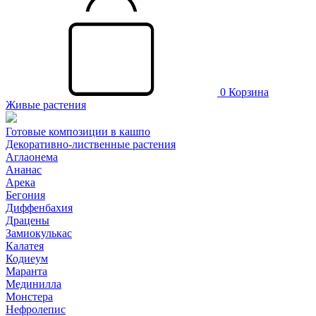
0
Корзина
Живые растения
Готовые композиции в кашпо
Декоративно-лиственные растения
Аглаонема
Ананас
Арека
Бегония
Диффенбахия
Драцены
Замиокулькас
Калатея
Кодиеум
Маранта
Мединилла
Монстера
Нефролепис