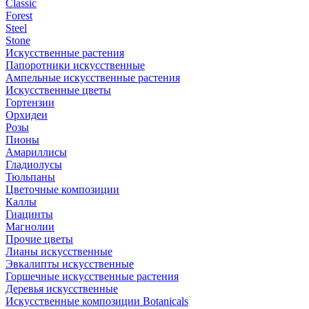
Classic
Forest
Steel
Stone
Искусственные растения
Папоротники искусственные
Ампельные искусственные растения
Искусственные цветы
Гортензии
Орхидеи
Розы
Пионы
Амариллисы
Гладиолусы
Тюльпаны
Цветочные композиции
Каллы
Гиацинты
Магнолии
Прочие цветы
Лианы искусственные
Эвкалипты искусственные
Горшечные искусственные растения
Деревья искусственные
Искусственные композиции Botanicals