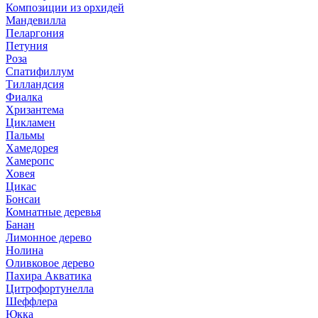
Композиции из орхидей
Мандевилла
Пеларгония
Петуния
Роза
Спатифиллум
Тилландсия
Фиалка
Хризантема
Цикламен
Пальмы
Хамедорея
Хамеропс
Ховея
Цикас
Бонсаи
Комнатные деревья
Банан
Лимонное дерево
Нолина
Оливковое дерево
Пахира Акватика
Цитрофортунелла
Шеффлера
Юкка