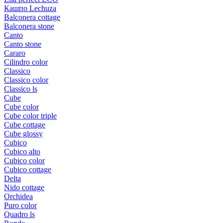
Кашпо Lechuza
Balconera cottage
Balconera stone
Canto
Canto stone
Cararo
Cilindro color
Classico
Classico color
Classico ls
Cube
Cube color
Cube color triple
Cube cottage
Cube glossy
Cubico
Cubico alto
Cubico color
Cubico cottage
Delta
Nido cottage
Orchidea
Puro color
Quadro ls