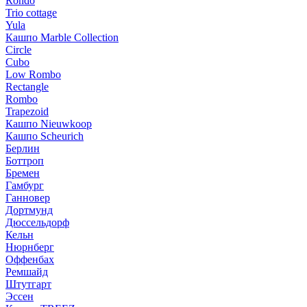
Rondo
Trio cottage
Yula
Кашпо Marble Collection
Circle
Cubo
Low Rombo
Rectangle
Rombo
Trapezoid
Кашпо Nieuwkoop
Кашпо Scheurich
Берлин
Боттроп
Бремен
Гамбург
Ганновер
Дортмунд
Дюссельдорф
Кельн
Нюрнберг
Оффенбах
Ремшайд
Штутгарт
Эссен