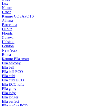
Lux
Nature
Urban
Кашпо COSAPOTS
Athena
Barcelona
Dublin
Florida
Geneva
Helsinki
London
New York
Roma
Кашпо Ella smart
Ella balcony
Ella ball
Ella ball ECO
Ella cubi
Ella cubi ECO
Ella ECO lofty
Ella glory
Ella lofty
Ella longer
Ella perfect
Ella perfect ECO