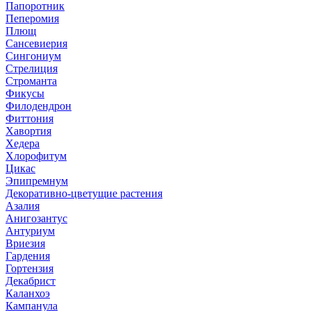
Папоротник
Пеперомия
Плющ
Сансевиерия
Сингониум
Стрелиция
Строманта
Фикусы
Филодендрон
Фиттония
Хавортия
Хедера
Хлорофитум
Цикас
Эпипремнум
Декоративно-цветущие растения
Азалия
Анигозантус
Антуриум
Вриезия
Гардения
Гортензия
Декабрист
Каланхоэ
Кампанула