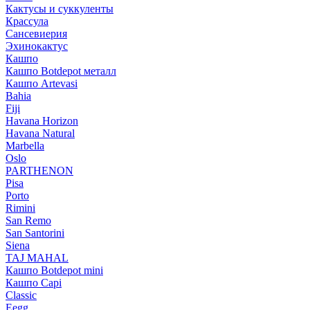
Кактусы и суккуленты
Крассула
Сансевиерия
Эхинокактус
Кашпо
Кашпо Botdepot металл
Кашпо Artevasi
Bahia
Fiji
Havana Horizon
Havana Natural
Marbella
Oslo
PARTHENON
Pisa
Porto
Rimini
San Remo
San Santorini
Siena
TAJ MAHAL
Кашпо Botdepot mini
Кашпо Capi
Classic
Eegg