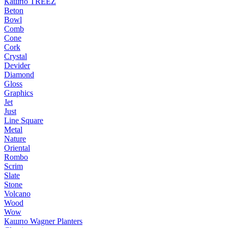
Кашпо TREEZ
Beton
Bowl
Comb
Cone
Cork
Crystal
Devider
Diamond
Gloss
Graphics
Jet
Just
Line Square
Metal
Nature
Oriental
Rombo
Scrim
Slate
Stone
Volcano
Wood
Wow
Кашпо Wagner Planters