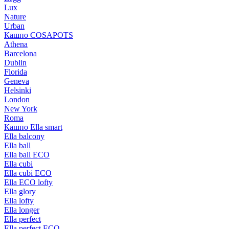
Lux
Nature
Urban
Кашпо COSAPOTS
Athena
Barcelona
Dublin
Florida
Geneva
Helsinki
London
New York
Roma
Кашпо Ella smart
Ella balcony
Ella ball
Ella ball ECO
Ella cubi
Ella cubi ECO
Ella ECO lofty
Ella glory
Ella lofty
Ella longer
Ella perfect
Ella perfect ECO