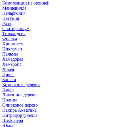
Композиции из орхидей
Мандевилла
Пеларгония
Петуния
Роза
Спатифиллум
Тилландсия
Фиалка
Хризантема
Цикламен
Пальмы
Хамедорея
Хамеропс
Ховея
Цикас
Бонсаи
Комнатные деревья
Банан
Лимонное дерево
Нолина
Оливковое дерево
Пахира Акватика
Цитрофортунелла
Шеффлера
Юкка