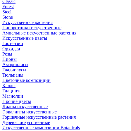
Classic
Forest
Steel
Stone
Искусственные растения
Папоротники искусственные
Ампельные искусственные растения
Искусственные цветы
Гортензии
Орхидеи
Розы
Пионы
Амариллисы
Гладиолусы
Тюльпаны
Цветочные композиции
Каллы
Гиацинты
Магнолии
Прочие цветы
Лианы искусственные
Эвкалипты искусственные
Горшечные искусственные растения
Деревья искусственные
Искусственные композиции Botanicals