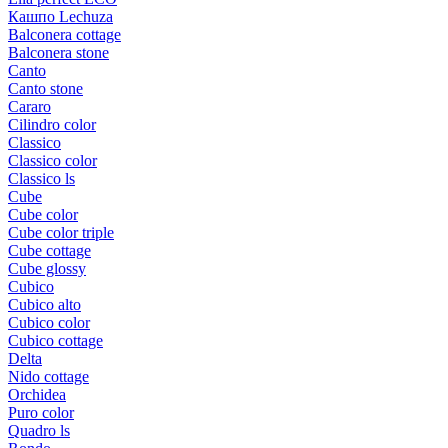
Кашпо Lechuza
Balconera cottage
Balconera stone
Canto
Canto stone
Cararo
Cilindro color
Classico
Classico color
Classico ls
Cube
Cube color
Cube color triple
Cube cottage
Cube glossy
Cubico
Cubico alto
Cubico color
Cubico cottage
Delta
Nido cottage
Orchidea
Puro color
Quadro ls