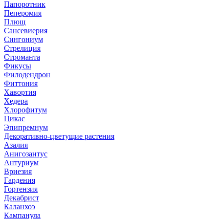
Папоротник
Пеперомия
Плющ
Сансевиерия
Сингониум
Стрелиция
Строманта
Фикусы
Филодендрон
Фиттония
Хавортия
Хедера
Хлорофитум
Цикас
Эпипремнум
Декоративно-цветущие растения
Азалия
Анигозантус
Антуриум
Вриезия
Гардения
Гортензия
Декабрист
Каланхоэ
Кампанула