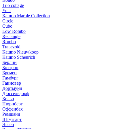
Rondo
Trio cottage
Yula
Кашпо Marble Collection
Circle
Cubo
Low Rombo
Rectangle
Rombo
Trapezoid
Кашпо Nieuwkoop
Кашпо Scheurich
Берлин
Боттроп
Бремен
Гамбург
Ганновер
Дортмунд
Дюссельдорф
Кельн
Нюрнберг
Оффенбах
Ремшайд
Штутгарт
Эссен