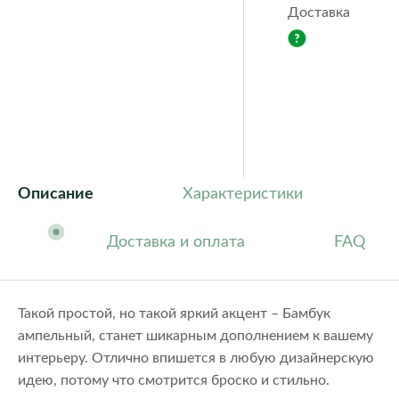
Orchidea
Puro
Доставка
color
Quadro ls
Rondo
Trio
Yula
cottage
Classic
Fores
Steel
Ston
Описание
Характеристики
Доставка и оплата
FAQ
Такой простой, но такой яркий акцент – Бамбук
ампельный, станет шикарным дополнением к вашему
интерьеру. Отлично впишется в любую дизайнерскую
идею, потому что смотрится броско и стильно.