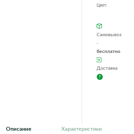
Orchidea
Puro
Цвет:
color
Quadro ls
Rondo
Trio
Yula
cottage
Classic
Fores
Самовывоз
Steel
Ston
-
бесплатно
Доставка
Описание
Характеристики