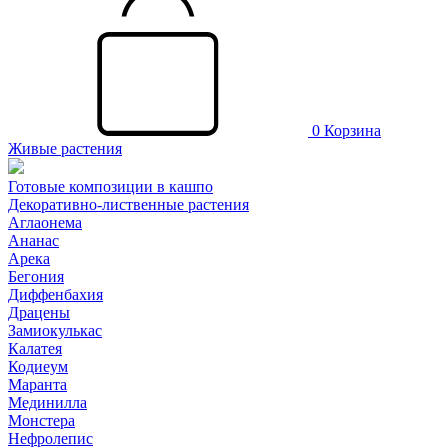
0
Корзина
Живые растения
Готовые композиции в кашпо
Декоративно-лиственные растения
Аглаонема
Ананас
Арека
Бегония
Диффенбахия
Драцены
Замиокулькас
Калатея
Кодиеум
Маранта
Мединилла
Монстера
Нефролепис