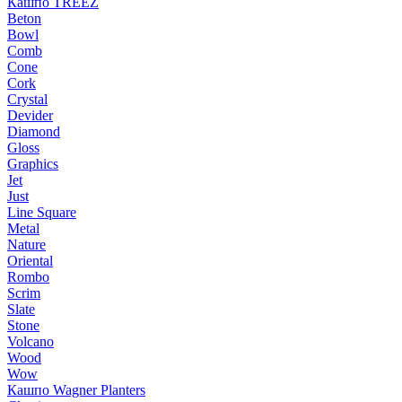
Кашпо TREEZ
Beton
Bowl
Comb
Cone
Cork
Crystal
Devider
Diamond
Gloss
Graphics
Jet
Just
Line Square
Metal
Nature
Oriental
Rombo
Scrim
Slate
Stone
Volcano
Wood
Wow
Кашпо Wagner Planters