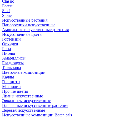
Classic
Forest
Steel
Stone
Искусственные растения
Папоротники искусственные
Ампельные искусственные растения
Искусственные цветы
Гортензии
Орхидеи
Розы
Пионы
Амариллисы
Гладиолусы
Тюльпаны
Цветочные композиции
Каллы
Гиацинты
Магнолии
Прочие цветы
Лианы искусственные
Эвкалипты искусственные
Горшечные искусственные растения
Деревья искусственные
Искусственные композиции Botanicals