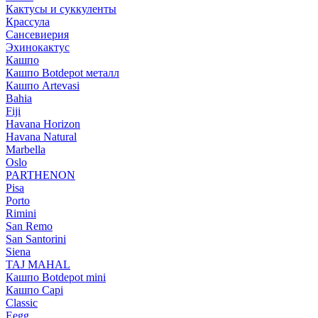
Кактусы и суккуленты
Крассула
Сансевиерия
Эхинокактус
Кашпо
Кашпо Botdepot металл
Кашпо Artevasi
Bahia
Fiji
Havana Horizon
Havana Natural
Marbella
Oslo
PARTHENON
Pisa
Porto
Rimini
San Remo
San Santorini
Siena
TAJ MAHAL
Кашпо Botdepot mini
Кашпо Capi
Classic
Eegg