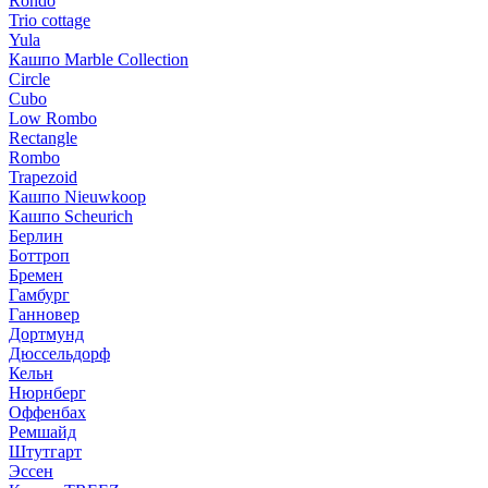
Rondo
Trio cottage
Yula
Кашпо Marble Collection
Circle
Cubo
Low Rombo
Rectangle
Rombo
Trapezoid
Кашпо Nieuwkoop
Кашпо Scheurich
Берлин
Боттроп
Бремен
Гамбург
Ганновер
Дортмунд
Дюссельдорф
Кельн
Нюрнберг
Оффенбах
Ремшайд
Штутгарт
Эссен