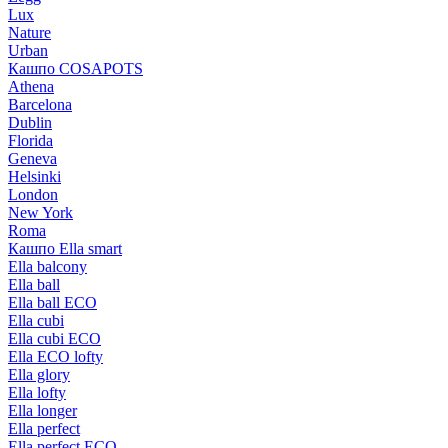
Lux
Nature
Urban
Кашпо COSAPOTS
Athena
Barcelona
Dublin
Florida
Geneva
Helsinki
London
New York
Roma
Кашпо Ella smart
Ella balcony
Ella ball
Ella ball ECO
Ella cubi
Ella cubi ECO
Ella ECO lofty
Ella glory
Ella lofty
Ella longer
Ella perfect
Ella perfect ECO