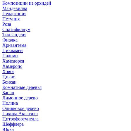
Композиции из орхидей
Мандевилла
Пеларгония
Петуния
Роза
Спатифиллум
Тилландсия
Фиалка
Хризантема
Цикламен
Пальмы
Хамедорея
Хамеропс
Ховея
Цикас
Бонсаи
Комнатные деревья
Банан
Лимонное дерево
Нолина
Оливковое дерево
Пахира Акватика
Цитрофортунелла
Шеффлера
Юкка