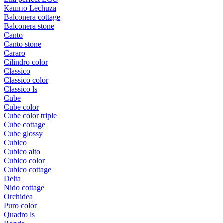
Кашпо Lechuza
Balconera cottage
Balconera stone
Canto
Canto stone
Cararo
Cilindro color
Classico
Classico color
Classico ls
Cube
Cube color
Cube color triple
Cube cottage
Cube glossy
Cubico
Cubico alto
Cubico color
Cubico cottage
Delta
Nido cottage
Orchidea
Puro color
Quadro ls