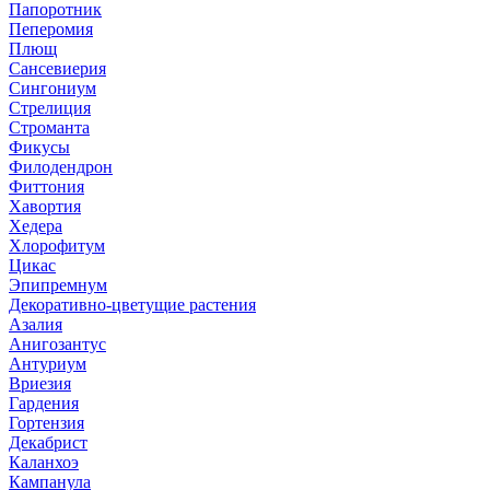
Папоротник
Пеперомия
Плющ
Сансевиерия
Сингониум
Стрелиция
Строманта
Фикусы
Филодендрон
Фиттония
Хавортия
Хедера
Хлорофитум
Цикас
Эпипремнум
Декоративно-цветущие растения
Азалия
Анигозантус
Антуриум
Вриезия
Гардения
Гортензия
Декабрист
Каланхоэ
Кампанула