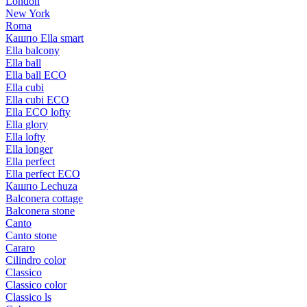
London
New York
Roma
Кашпо Ella smart
Ella balcony
Ella ball
Ella ball ECO
Ella cubi
Ella cubi ECO
Ella ECO lofty
Ella glory
Ella lofty
Ella longer
Ella perfect
Ella perfect ECO
Кашпо Lechuza
Balconera cottage
Balconera stone
Canto
Canto stone
Cararo
Cilindro color
Classico
Classico color
Classico ls