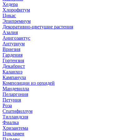
Хедера
Хлорофитум
Цикас
Эпипремнум
Декоративно-цветущие растения
Азалия
Анигозантус
Антуриум
Вриезия
Гардения
Гортензия
Декабрист
Каланхоэ
Кампанула
Композиции из орхидей
Мандевилла
Пеларгония
Петуния
Роза
Спатифиллум
Тилландсия
Фиалка
Хризантема
Цикламен
Пальмы