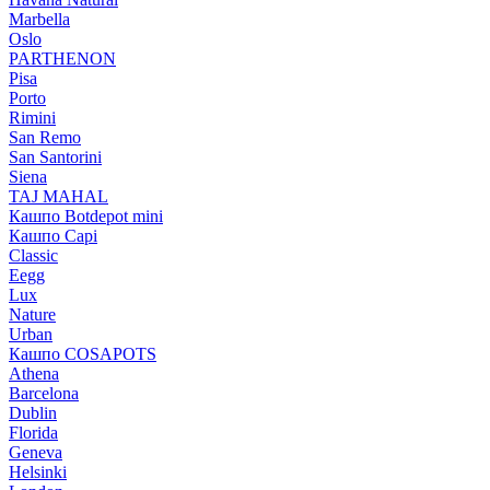
Marbella
Oslo
PARTHENON
Pisa
Porto
Rimini
San Remo
San Santorini
Siena
TAJ MAHAL
Кашпо Botdepot mini
Кашпо Capi
Classic
Eegg
Lux
Nature
Urban
Кашпо COSAPOTS
Athena
Barcelona
Dublin
Florida
Geneva
Helsinki