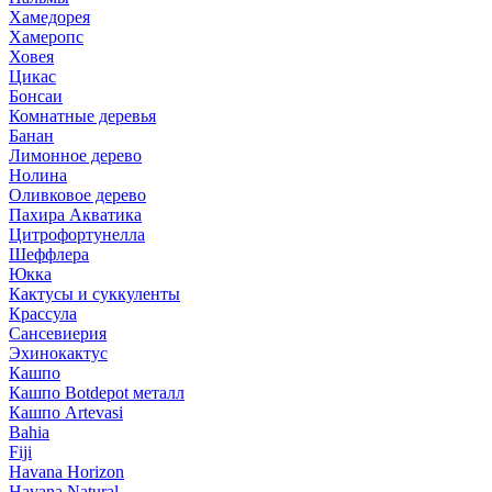
Хамедорея
Хамеропс
Ховея
Цикас
Бонсаи
Комнатные деревья
Банан
Лимонное дерево
Нолина
Оливковое дерево
Пахира Акватика
Цитрофортунелла
Шеффлера
Юкка
Кактусы и суккуленты
Крассула
Сансевиерия
Эхинокактус
Кашпо
Кашпо Botdepot металл
Кашпо Artevasi
Bahia
Fiji
Havana Horizon
Havana Natural