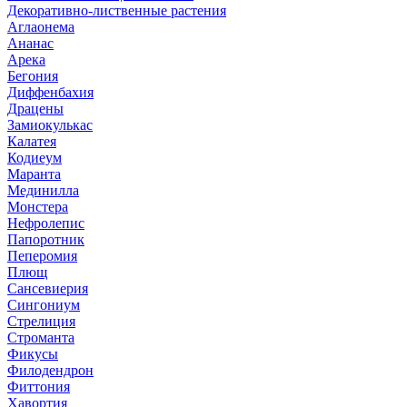
Декоративно-лиственные растения
Аглаонема
Ананас
Арека
Бегония
Диффенбахия
Драцены
Замиокулькас
Калатея
Кодиеум
Маранта
Мединилла
Монстера
Нефролепис
Папоротник
Пеперомия
Плющ
Сансевиерия
Сингониум
Стрелиция
Строманта
Фикусы
Филодендрон
Фиттония
Хавортия