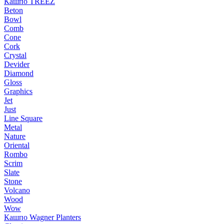
Кашпо TREEZ
Beton
Bowl
Comb
Cone
Cork
Crystal
Devider
Diamond
Gloss
Graphics
Jet
Just
Line Square
Metal
Nature
Oriental
Rombo
Scrim
Slate
Stone
Volcano
Wood
Wow
Кашпо Wagner Planters