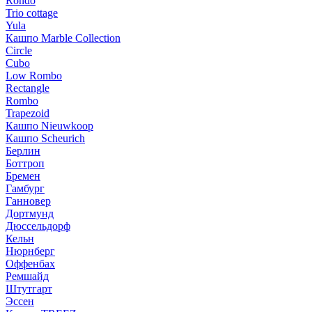
Rondo
Trio cottage
Yula
Кашпо Marble Collection
Circle
Cubo
Low Rombo
Rectangle
Rombo
Trapezoid
Кашпо Nieuwkoop
Кашпо Scheurich
Берлин
Боттроп
Бремен
Гамбург
Ганновер
Дортмунд
Дюссельдорф
Кельн
Нюрнберг
Оффенбах
Ремшайд
Штутгарт
Эссен