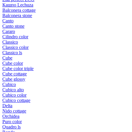
Кашпо Lechuza
Balconera cottage
Balconera stone
Canto
Canto stone
Cararo
Cilindro color
Classico
Classico color
Classico ls
Cube
Cube color
Cube color triple
Cube cottage
Cube glossy
Cubico
Cubico alto
Cubico color
Cubico cottage
Delta
Nido cottage
Orchidea
Puro color
Quadro ls