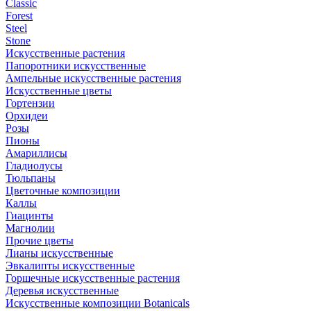
Classic
Forest
Steel
Stone
Искусственные растения
Папоротники искусственные
Ампельные искусственные растения
Искусственные цветы
Гортензии
Орхидеи
Розы
Пионы
Амариллисы
Гладиолусы
Тюльпаны
Цветочные композиции
Каллы
Гиацинты
Магнолии
Прочие цветы
Лианы искусственные
Эвкалипты искусственные
Горшечные искусственные растения
Деревья искусственные
Искусственные композиции Botanicals