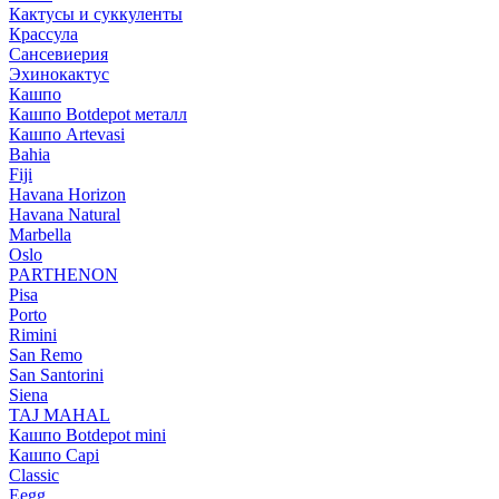
Кактусы и суккуленты
Крассула
Сансевиерия
Эхинокактус
Кашпо
Кашпо Botdepot металл
Кашпо Artevasi
Bahia
Fiji
Havana Horizon
Havana Natural
Marbella
Oslo
PARTHENON
Pisa
Porto
Rimini
San Remo
San Santorini
Siena
TAJ MAHAL
Кашпо Botdepot mini
Кашпо Capi
Classic
Eegg