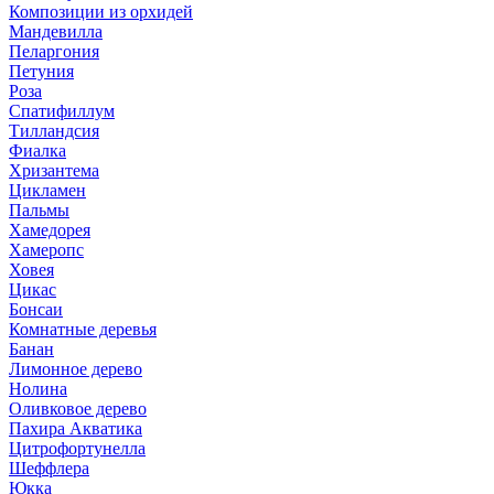
Композиции из орхидей
Мандевилла
Пеларгония
Петуния
Роза
Спатифиллум
Тилландсия
Фиалка
Хризантема
Цикламен
Пальмы
Хамедорея
Хамеропс
Ховея
Цикас
Бонсаи
Комнатные деревья
Банан
Лимонное дерево
Нолина
Оливковое дерево
Пахира Акватика
Цитрофортунелла
Шеффлера
Юкка