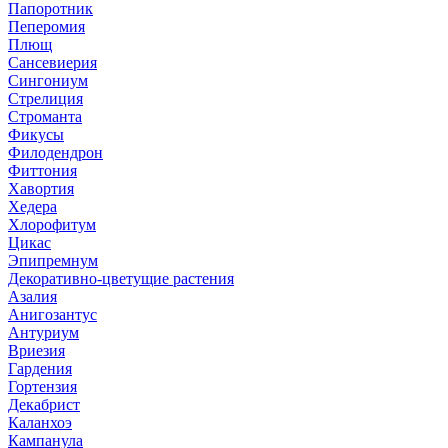
Папоротник
Пеперомия
Плющ
Сансевиерия
Сингониум
Стрелиция
Строманта
Фикусы
Филодендрон
Фиттония
Хавортия
Хедера
Хлорофитум
Цикас
Эпипремнум
Декоративно-цветущие растения
Азалия
Анигозантус
Антуриум
Вриезия
Гардения
Гортензия
Декабрист
Каланхоэ
Кампанула