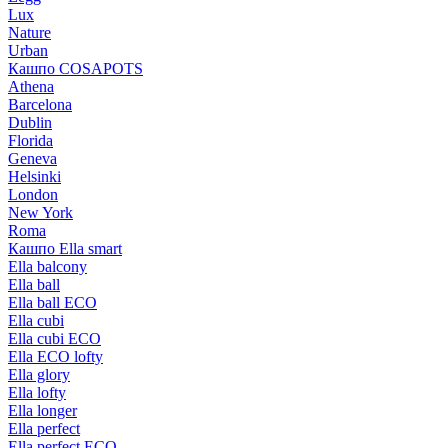
Lux
Nature
Urban
Кашпо COSAPOTS
Athena
Barcelona
Dublin
Florida
Geneva
Helsinki
London
New York
Roma
Кашпо Ella smart
Ella balcony
Ella ball
Ella ball ECO
Ella cubi
Ella cubi ECO
Ella ECO lofty
Ella glory
Ella lofty
Ella longer
Ella perfect
Ella perfect ECO