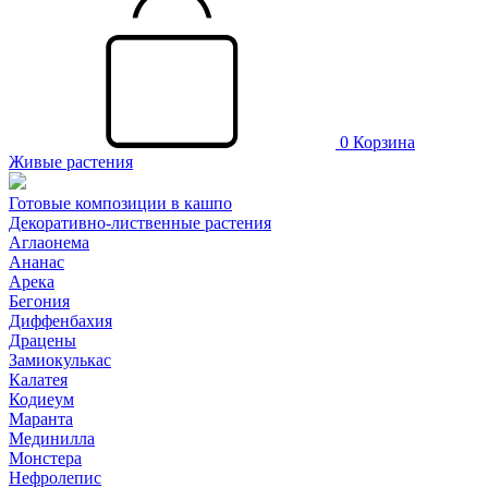
0
Корзина
Живые растения
Готовые композиции в кашпо
Декоративно-лиственные растения
Аглаонема
Ананас
Арека
Бегония
Диффенбахия
Драцены
Замиокулькас
Калатея
Кодиеум
Маранта
Мединилла
Монстера
Нефролепис