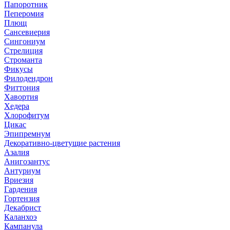
Папоротник
Пеперомия
Плющ
Сансевиерия
Сингониум
Стрелиция
Строманта
Фикусы
Филодендрон
Фиттония
Хавортия
Хедера
Хлорофитум
Цикас
Эпипремнум
Декоративно-цветущие растения
Азалия
Анигозантус
Антуриум
Вриезия
Гардения
Гортензия
Декабрист
Каланхоэ
Кампанула