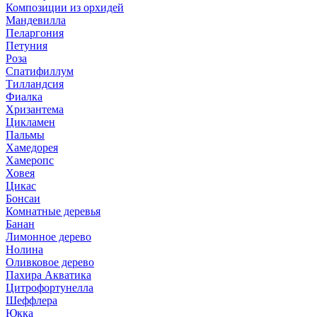
Композиции из орхидей
Мандевилла
Пеларгония
Петуния
Роза
Спатифиллум
Тилландсия
Фиалка
Хризантема
Цикламен
Пальмы
Хамедорея
Хамеропс
Ховея
Цикас
Бонсаи
Комнатные деревья
Банан
Лимонное дерево
Нолина
Оливковое дерево
Пахира Акватика
Цитрофортунелла
Шеффлера
Юкка