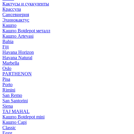
Кактусы и суккуленты
Крассула
Сансевиерия
Эхинокактус
Кашпо
Кашпо Botdepot металл
Кашпо Artevasi
Bahia
Fiji
Havana Horizon
Havana Natural
Marbella
Oslo
PARTHENON
Pisa
Porto
Rimini
San Remo
San Santorini
Siena
TAJ MAHAL
Кашпо Botdepot mini
Кашпо Capi
Classic
Eegg