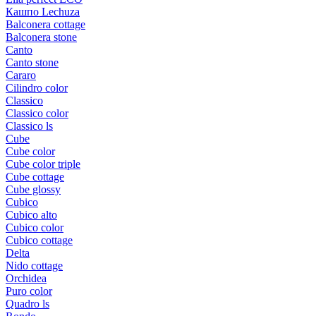
Кашпо Lechuza
Balconera cottage
Balconera stone
Canto
Canto stone
Cararo
Cilindro color
Classico
Classico color
Classico ls
Cube
Cube color
Cube color triple
Cube cottage
Cube glossy
Cubico
Cubico alto
Cubico color
Cubico cottage
Delta
Nido cottage
Orchidea
Puro color
Quadro ls