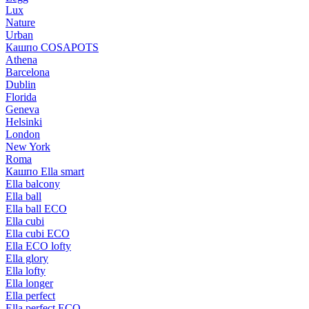
Lux
Nature
Urban
Кашпо COSAPOTS
Athena
Barcelona
Dublin
Florida
Geneva
Helsinki
London
New York
Roma
Кашпо Ella smart
Ella balcony
Ella ball
Ella ball ECO
Ella cubi
Ella cubi ECO
Ella ECO lofty
Ella glory
Ella lofty
Ella longer
Ella perfect
Ella perfect ECO