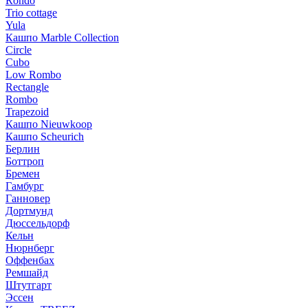
Rondo
Trio cottage
Yula
Кашпо Marble Collection
Circle
Cubo
Low Rombo
Rectangle
Rombo
Trapezoid
Кашпо Nieuwkoop
Кашпо Scheurich
Берлин
Боттроп
Бремен
Гамбург
Ганновер
Дортмунд
Дюссельдорф
Кельн
Нюрнберг
Оффенбах
Ремшайд
Штутгарт
Эссен