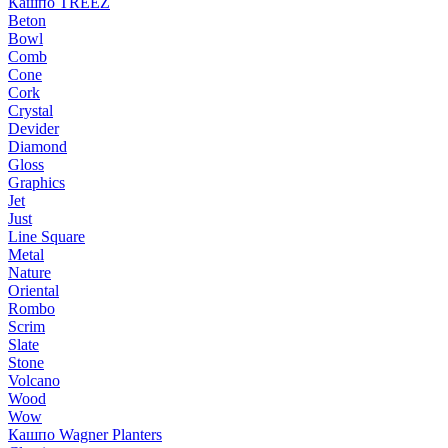
Кашпо TREEZ
Beton
Bowl
Comb
Cone
Cork
Crystal
Devider
Diamond
Gloss
Graphics
Jet
Just
Line Square
Metal
Nature
Oriental
Rombo
Scrim
Slate
Stone
Volcano
Wood
Wow
Кашпо Wagner Planters