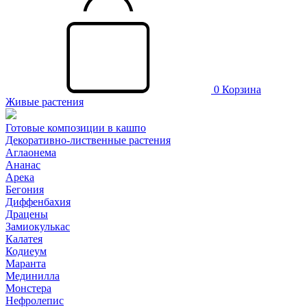
0
Корзина
Живые растения
Готовые композиции в кашпо
Декоративно-лиственные растения
Аглаонема
Ананас
Арека
Бегония
Диффенбахия
Драцены
Замиокулькас
Калатея
Кодиеум
Маранта
Мединилла
Монстера
Нефролепис