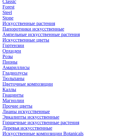
Classic
Forest
Steel
Stone
Искусственные растения
Папоротники искусственные
Ампельные искусственные растения
Искусственные цветы
Гортензии
Орхидеи
Розы
Пионы
Амариллисы
Гладиолусы
Тюльпаны
Цветочные композиции
Каллы
Гиацинты
Магнолии
Прочие цветы
Лианы искусственные
Эвкалипты искусственные
Горшечные искусственные растения
Деревья искусственные
Искусственные композиции Botanicals