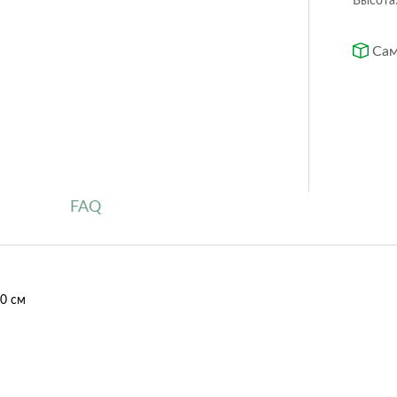
Высота
Orchidea
Puro color
Quadro ls
Rondo
Сам
Trio cottage
Yula
Circle
Cubo
Low Rombo
Rectangle
Rombo
Trapezoid
FAQ
0 см