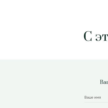
С э
Ваш