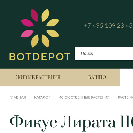
+7 495 109 23 43
ЖИВЫЕ РАСТЕНИЯ
КАШПО
ГЛАВНАЯ
КАТАЛОГ
ИСКУССТВЕННЫЕ РАСТЕНИЯ
РАСТЕН
Фикус Лирата 11
Bahia
Fiji
Аглаонема
Havana Horizon
Havana Natural