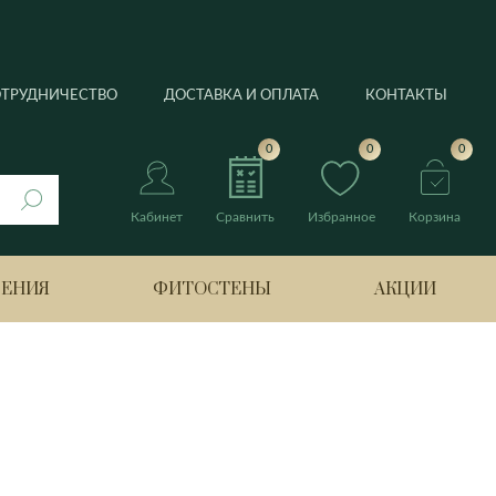
ОТРУДНИЧЕСТВО
ДОСТАВКА И ОПЛАТА
КОНТАКТЫ
0
0
0
Кабинет
Сравнить
Избранное
Корзина
РЕНИЯ
ФИТОСТЕНЫ
АКЦИИ
нтус
Берлин
Банан
Боттроп
Лимонное дерево
ия
Бремен
Нолина
Гамбург
Оливковое дерево