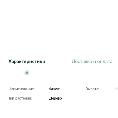
Athena
Barcelona
Dublin
Florida
Geneva
Helsinki
London
New York
Roma
Характеристики
Доставка и оплата
Наименование:
Фикус
Высота:
11
Тип растения:
Дерево