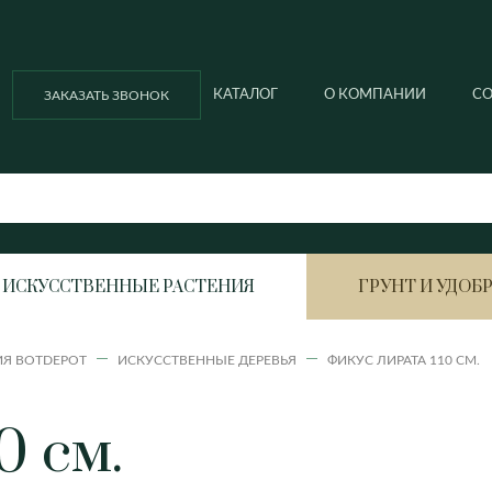
КАТАЛОГ
О КОМПАНИИ
С
ЗАКАЗАТЬ ЗВОНОК
ИСКУССТВЕННЫЕ РАСТЕНИЯ
ГРУНТ И УДОБ
ИЯ BOTDEPOT
ИСКУССТВЕННЫЕ ДЕРЕВЬЯ
ФИКУС ЛИРАТА 110 СМ.
Ella balcony
Ella ball
Азалия
Анигоза
0 см.
Ella ball ECO
Ella cubi
Антуриум
Вриезия
Ella cubi ECO
Ella ECO lofty
Ананас
Гардения
Гортенз