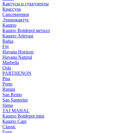
Кактусы и суккуленты
Крассула
Сансевиерия
Эхинокактус
Кашпо
Кашпо Botdepot металл
Кашпо Artevasi
Bahia
Fiji
Havana Horizon
Havana Natural
Marbella
Oslo
PARTHENON
Pisa
Porto
Rimini
San Remo
San Santorini
Siena
TAJ MAHAL
Кашпо Botdepot mini
Кашпо Capi
Classic
Eegg