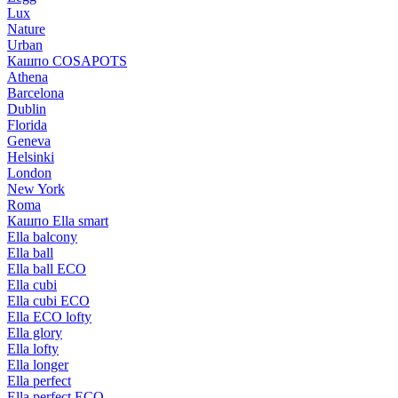
Lux
Nature
Urban
Кашпо COSAPOTS
Athena
Barcelona
Dublin
Florida
Geneva
Helsinki
London
New York
Roma
Кашпо Ella smart
Ella balcony
Ella ball
Ella ball ECO
Ella cubi
Ella cubi ECO
Ella ECO lofty
Ella glory
Ella lofty
Ella longer
Ella perfect
Ella perfect ECO