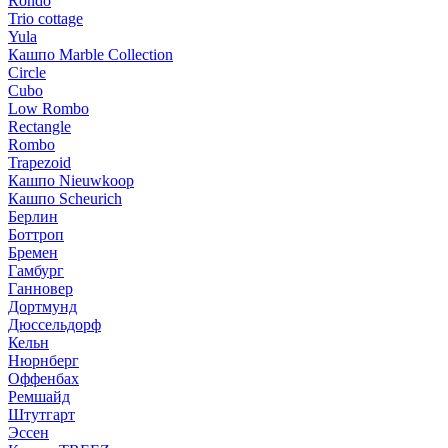
Rondo
Trio cottage
Yula
Кашпо Marble Collection
Circle
Cubo
Low Rombo
Rectangle
Rombo
Trapezoid
Кашпо Nieuwkoop
Кашпо Scheurich
Берлин
Боттроп
Бремен
Гамбург
Ганновер
Дортмунд
Дюссельдорф
Кельн
Нюрнберг
Оффенбах
Ремшайд
Штутгарт
Эссен