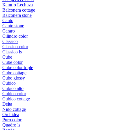
Кашпо Lechuza
Balconera cottage
Balconera stone
Canto
Canto stone
Cararo
Cilindro color
Classico
Classico color
Classico ls
Cube
Cube color
Cube color triple
Cube cottage
Cube glossy
Cubico
Cubico alto
Cubico color
Cubico cottage
Delta
Nido cottage
Orchidea
Puro color
Quadro ls