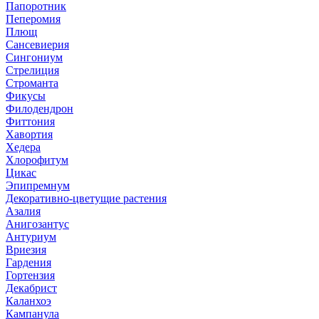
Папоротник
Пеперомия
Плющ
Сансевиерия
Сингониум
Стрелиция
Строманта
Фикусы
Филодендрон
Фиттония
Хавортия
Хедера
Хлорофитум
Цикас
Эпипремнум
Декоративно-цветущие растения
Азалия
Анигозантус
Антуриум
Вриезия
Гардения
Гортензия
Декабрист
Каланхоэ
Кампанула