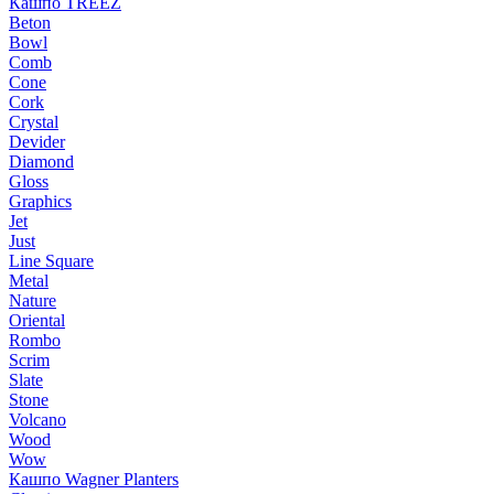
Кашпо TREEZ
Beton
Bowl
Comb
Cone
Cork
Crystal
Devider
Diamond
Gloss
Graphics
Jet
Just
Line Square
Metal
Nature
Oriental
Rombo
Scrim
Slate
Stone
Volcano
Wood
Wow
Кашпо Wagner Planters