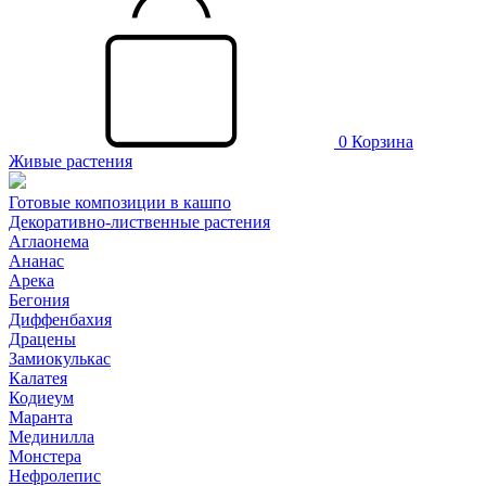
0
Корзина
Живые растения
Готовые композиции в кашпо
Декоративно-лиственные растения
Аглаонема
Ананас
Арека
Бегония
Диффенбахия
Драцены
Замиокулькас
Калатея
Кодиеум
Маранта
Мединилла
Монстера
Нефролепис