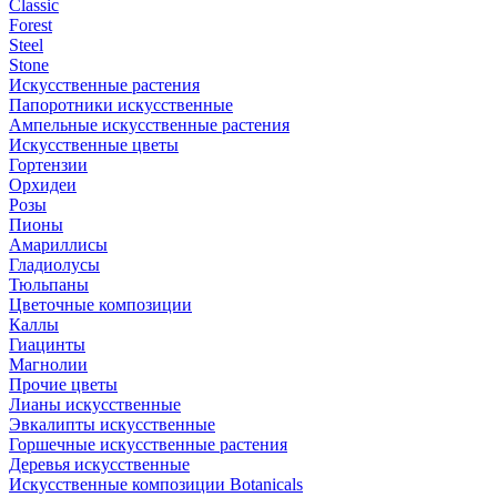
Classic
Forest
Steel
Stone
Искусственные растения
Папоротники искусственные
Ампельные искусственные растения
Искусственные цветы
Гортензии
Орхидеи
Розы
Пионы
Амариллисы
Гладиолусы
Тюльпаны
Цветочные композиции
Каллы
Гиацинты
Магнолии
Прочие цветы
Лианы искусственные
Эвкалипты искусственные
Горшечные искусственные растения
Деревья искусственные
Искусственные композиции Botanicals