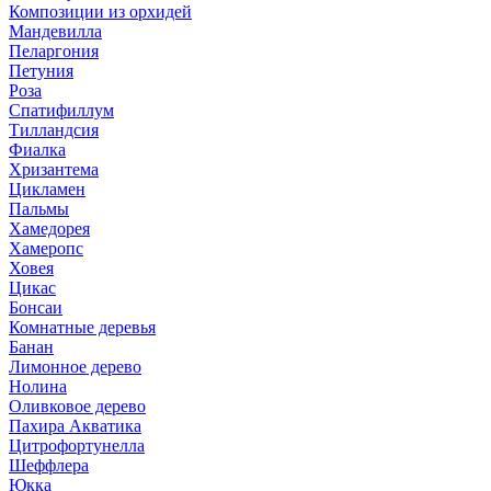
Композиции из орхидей
Мандевилла
Пеларгония
Петуния
Роза
Спатифиллум
Тилландсия
Фиалка
Хризантема
Цикламен
Пальмы
Хамедорея
Хамеропс
Ховея
Цикас
Бонсаи
Комнатные деревья
Банан
Лимонное дерево
Нолина
Оливковое дерево
Пахира Акватика
Цитрофортунелла
Шеффлера
Юкка