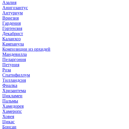
Азалия
Анигозантус
Антуриум
Вриезия
Гардения
Гортензия
Декабрист
Каланхоэ
Кампанула
Композиции из орхидей
Мандевилла
Пеларгония
Петуния
Роза
Спатифиллум
Тилландсия
Фиалка
Хризантема
Цикламен
Пальмы
Хамедорея
Хамеропс
Ховея
Цикас
Бонсаи