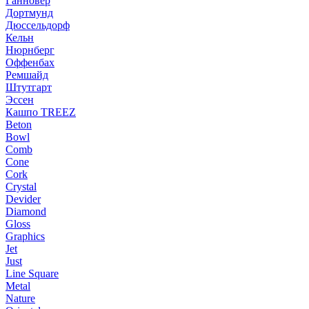
Ганновер
Дортмунд
Дюссельдорф
Кельн
Нюрнберг
Оффенбах
Ремшайд
Штутгарт
Эссен
Кашпо TREEZ
Beton
Bowl
Comb
Cone
Cork
Crystal
Devider
Diamond
Gloss
Graphics
Jet
Just
Line Square
Metal
Nature