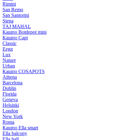
Rimini
San Remo
San Santorini
Siena
TAJ MAHAL
Кашпо Botdepot mini
Кашпо Capi
Classic
Eegg
Lux
Nature
Urban
Кашпо COSAPOTS
Athena
Barcelona
Dublin
Florida
Geneva
Helsinki
London
New York
Roma
Кашпо Ella smart
Ella balcony
Ella ball