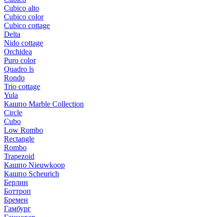
Cubico alto
Cubico color
Cubico cottage
Delta
Nido cottage
Orchidea
Puro color
Quadro ls
Rondo
Trio cottage
Yula
Кашпо Marble Collection
Circle
Cubo
Low Rombo
Rectangle
Rombo
Trapezoid
Кашпо Nieuwkoop
Кашпо Scheurich
Берлин
Боттроп
Бремен
Гамбург