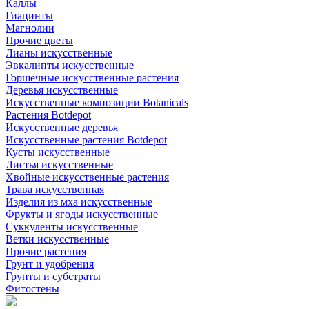
Каллы
Гиацинты
Магнолии
Прочие цветы
Лианы искусственные
Эвкалипты искусственные
Горшечные искусственные растения
Деревья искусственные
Искусственные композиции Botanicals
Растения Botdepot
Искусственные деревья
Искусственные растения Botdepot
Кусты искусственные
Листья искусственные
Хвойные искусственные растения
Трава искусственная
Изделия из мха искусственные
Фрукты и ягоды искусственные
Суккуленты искусственные
Ветки искусственные
Прочие растения
Грунт и удобрения
Грунты и субстраты
Фитостены