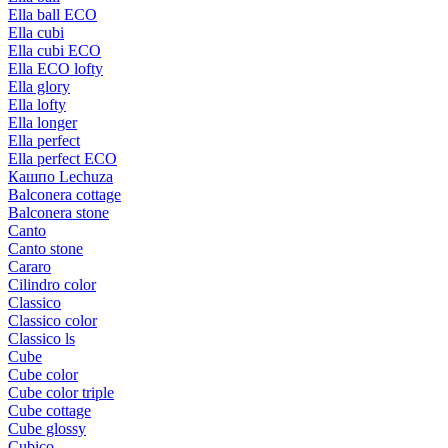
Ella ball ECO
Ella cubi
Ella cubi ECO
Ella ECO lofty
Ella glory
Ella lofty
Ella longer
Ella perfect
Ella perfect ECO
Кашпо Lechuza
Balconera cottage
Balconera stone
Canto
Canto stone
Cararo
Cilindro color
Classico
Classico color
Classico ls
Cube
Cube color
Cube color triple
Cube cottage
Cube glossy
Cubico