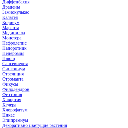
Диффенбахия
Драцены
Замиокулькас
Калатея
Кодиеум
Маранта
Мединилла
Монстера
Нефролепис
Папоротник
Пеперомия
Плющ
Сансевиерия
Сингониум
Стрелиция
Строманта
Фикусы
Филодендрон
Фиттония
Хавортия
Хедера
Хлорофитум
Цикас
Эпипремнум
Декоративно-цветущие растения