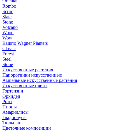
Oriental
Rombo
Scrim
Slate
Stone
Volcano
Wood
Wow
Кашпо Wagner Planters
Classic
Forest
Steel
Stone
Искусственные растения
Папоротники искусственные
Ампельные искусственные растения
Искусственные цветы
Гортензии
Орхидеи
Розы
Пионы
Амариллисы
Гладиолусы
Тюльпаны
Цветочные композиции