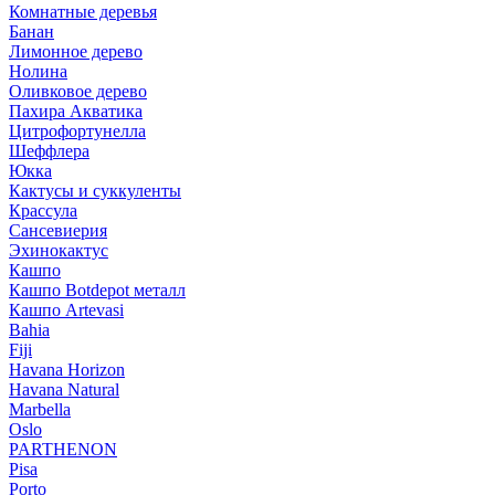
Комнатные деревья
Банан
Лимонное дерево
Нолина
Оливковое дерево
Пахира Акватика
Цитрофортунелла
Шеффлера
Юкка
Кактусы и суккуленты
Крассула
Сансевиерия
Эхинокактус
Кашпо
Кашпо Botdepot металл
Кашпо Artevasi
Bahia
Fiji
Havana Horizon
Havana Natural
Marbella
Oslo
PARTHENON
Pisa
Porto