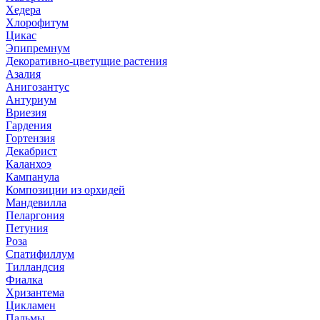
Хедера
Хлорофитум
Цикас
Эпипремнум
Декоративно-цветущие растения
Азалия
Анигозантус
Антуриум
Вриезия
Гардения
Гортензия
Декабрист
Каланхоэ
Кампанула
Композиции из орхидей
Мандевилла
Пеларгония
Петуния
Роза
Спатифиллум
Тилландсия
Фиалка
Хризантема
Цикламен
Пальмы