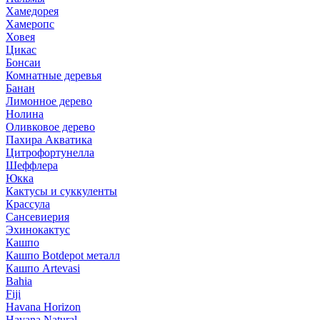
Хамедорея
Хамеропс
Ховея
Цикас
Бонсаи
Комнатные деревья
Банан
Лимонное дерево
Нолина
Оливковое дерево
Пахира Акватика
Цитрофортунелла
Шеффлера
Юкка
Кактусы и суккуленты
Крассула
Сансевиерия
Эхинокактус
Кашпо
Кашпо Botdepot металл
Кашпо Artevasi
Bahia
Fiji
Havana Horizon
Havana Natural