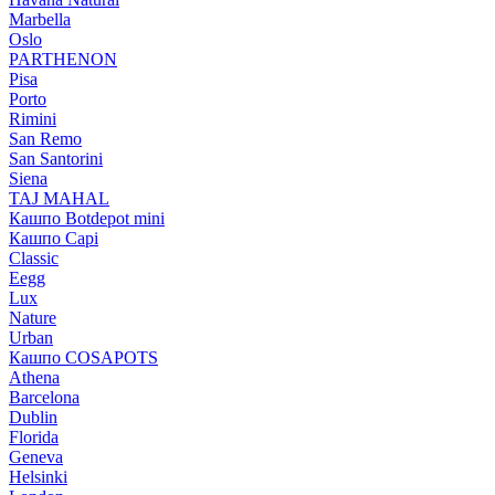
Marbella
Oslo
PARTHENON
Pisa
Porto
Rimini
San Remo
San Santorini
Siena
TAJ MAHAL
Кашпо Botdepot mini
Кашпо Capi
Classic
Eegg
Lux
Nature
Urban
Кашпо COSAPOTS
Athena
Barcelona
Dublin
Florida
Geneva
Helsinki