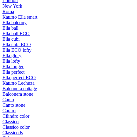
London
New York
Roma
Кашпо Ella smart
Ella balcony
Ella ball
Ella ball ECO
Ella cubi
Ella cubi ECO
Ella ECO lofty
Ella glory
Ella lofty
Ella longer
Ella perfect
Ella perfect ECO
Кашпо Lechuza
Balconera cottage
Balconera stone
Canto
Canto stone
Cararo
Cilindro color
Classico
Classico color
Classico ls