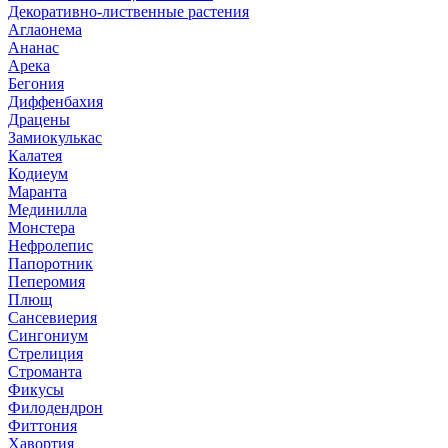
Декоративно-лиственные растения
Аглаонема
Ананас
Арека
Бегония
Диффенбахия
Драцены
Замиокулькас
Калатея
Кодиеум
Маранта
Мединилла
Монстера
Нефролепис
Папоротник
Пеперомия
Плющ
Сансевиерия
Сингониум
Стрелиция
Строманта
Фикусы
Филодендрон
Фиттония
Хавортия