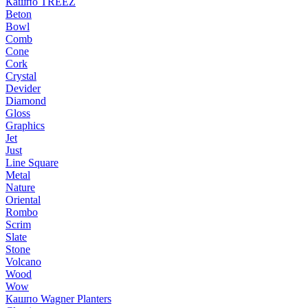
Кашпо TREEZ
Beton
Bowl
Comb
Cone
Cork
Crystal
Devider
Diamond
Gloss
Graphics
Jet
Just
Line Square
Metal
Nature
Oriental
Rombo
Scrim
Slate
Stone
Volcano
Wood
Wow
Кашпо Wagner Planters