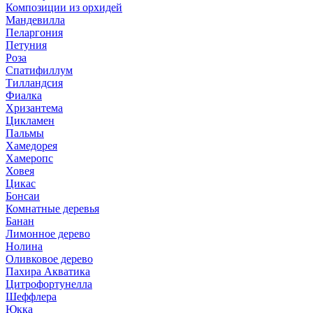
Композиции из орхидей
Мандевилла
Пеларгония
Петуния
Роза
Спатифиллум
Тилландсия
Фиалка
Хризантема
Цикламен
Пальмы
Хамедорея
Хамеропс
Ховея
Цикас
Бонсаи
Комнатные деревья
Банан
Лимонное дерево
Нолина
Оливковое дерево
Пахира Акватика
Цитрофортунелла
Шеффлера
Юкка