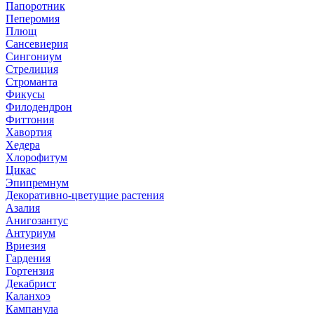
Папоротник
Пеперомия
Плющ
Сансевиерия
Сингониум
Стрелиция
Строманта
Фикусы
Филодендрон
Фиттония
Хавортия
Хедера
Хлорофитум
Цикас
Эпипремнум
Декоративно-цветущие растения
Азалия
Анигозантус
Антуриум
Вриезия
Гардения
Гортензия
Декабрист
Каланхоэ
Кампанула