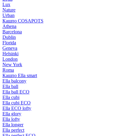
Lux
Nature
Urban
Кашпо COSAPOTS
Athena
Barcelona
Dublin
Florida
Geneva
Helsinki
London
New York
Roma
Кашпо Ella smart
Ella balcony
Ella ball
Ella ball ECO
Ella cubi
Ella cubi ECO
Ella ECO lofty
Ella glory
Ella lofty
Ella longer
Ella perfect
Ella perfect ECO