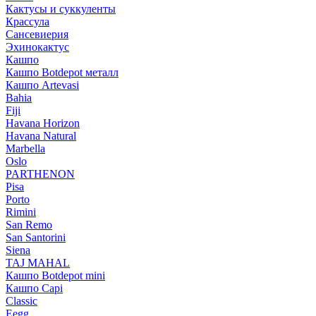
Кактусы и суккуленты
Крассула
Сансевиерия
Эхинокактус
Кашпо
Кашпо Botdepot металл
Кашпо Artevasi
Bahia
Fiji
Havana Horizon
Havana Natural
Marbella
Oslo
PARTHENON
Pisa
Porto
Rimini
San Remo
San Santorini
Siena
TAJ MAHAL
Кашпо Botdepot mini
Кашпо Capi
Classic
Eegg