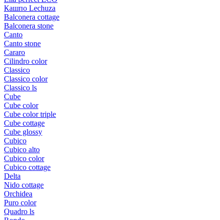
Кашпо Lechuza
Balconera cottage
Balconera stone
Canto
Canto stone
Cararo
Cilindro color
Classico
Classico color
Classico ls
Cube
Cube color
Cube color triple
Cube cottage
Cube glossy
Cubico
Cubico alto
Cubico color
Cubico cottage
Delta
Nido cottage
Orchidea
Puro color
Quadro ls