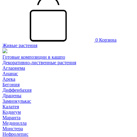
0
Корзина
Живые растения
Готовые композиции в кашпо
Декоративно-лиственные растения
Аглаонема
Ананас
Арека
Бегония
Диффенбахия
Драцены
Замиокулькас
Калатея
Кодиеум
Маранта
Мединилла
Монстера
Нефролепис