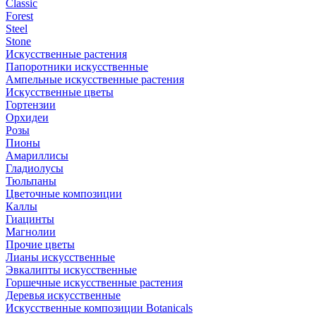
Classic
Forest
Steel
Stone
Искусственные растения
Папоротники искусственные
Ампельные искусственные растения
Искусственные цветы
Гортензии
Орхидеи
Розы
Пионы
Амариллисы
Гладиолусы
Тюльпаны
Цветочные композиции
Каллы
Гиацинты
Магнолии
Прочие цветы
Лианы искусственные
Эвкалипты искусственные
Горшечные искусственные растения
Деревья искусственные
Искусственные композиции Botanicals