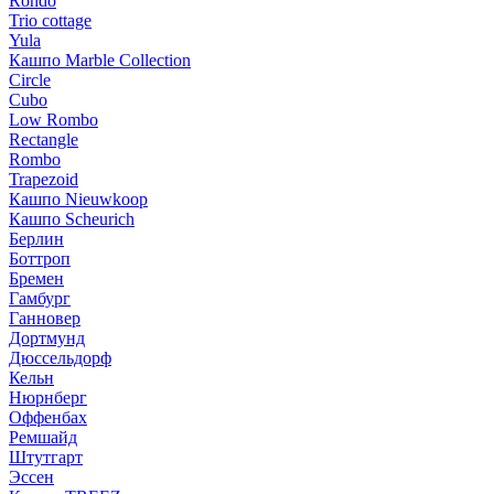
Rondo
Trio cottage
Yula
Кашпо Marble Collection
Circle
Cubo
Low Rombo
Rectangle
Rombo
Trapezoid
Кашпо Nieuwkoop
Кашпо Scheurich
Берлин
Боттроп
Бремен
Гамбург
Ганновер
Дортмунд
Дюссельдорф
Кельн
Нюрнберг
Оффенбах
Ремшайд
Штутгарт
Эссен