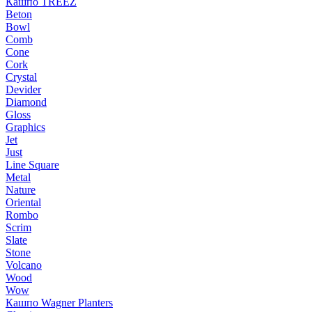
Кашпо TREEZ
Beton
Bowl
Comb
Cone
Cork
Crystal
Devider
Diamond
Gloss
Graphics
Jet
Just
Line Square
Metal
Nature
Oriental
Rombo
Scrim
Slate
Stone
Volcano
Wood
Wow
Кашпо Wagner Planters