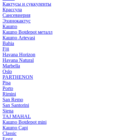
Кактусы и суккуленты
Крассула
Сансевиерия
Эхинокактус
Кашпо
Кашпо Botdepot металл
Кашпо Artevasi
Bahia
Fiji
Havana Horizon
Havana Natural
Marbella
Oslo
PARTHENON
Pisa
Porto
Rimini
San Remo
San Santorini
Siena
TAJ MAHAL
Кашпо Botdepot mini
Кашпо Capi
Classic
Eegg