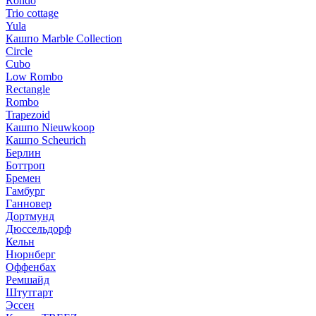
Rondo
Trio cottage
Yula
Кашпо Marble Collection
Circle
Cubo
Low Rombo
Rectangle
Rombo
Trapezoid
Кашпо Nieuwkoop
Кашпо Scheurich
Берлин
Боттроп
Бремен
Гамбург
Ганновер
Дортмунд
Дюссельдорф
Кельн
Нюрнберг
Оффенбах
Ремшайд
Штутгарт
Эссен