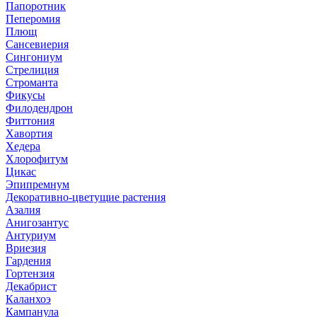
Папоротник
Пеперомия
Плющ
Сансевиерия
Сингониум
Стрелиция
Строманта
Фикусы
Филодендрон
Фиттония
Хавортия
Хедера
Хлорофитум
Цикас
Эпипремнум
Декоративно-цветущие растения
Азалия
Анигозантус
Антуриум
Вриезия
Гардения
Гортензия
Декабрист
Каланхоэ
Кампанула