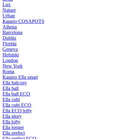
Lux
Nature
Urban
Кашпо COSAPOTS
Athena
Barcelona
Dublin
Florida
Geneva
Helsinki
London
New York
Roma
Кашпо Ella smart
Ella balcony
Ella ball
Ella ball ECO
Ella cubi
Ella cubi ECO
Ella ECO lofty
Ella glory
Ella lofty
Ella longer
Ella perfect
Ella perfect ECO