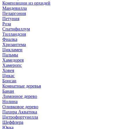
Композиции из орхидей
Мандевилла
Пеларгония
Петуния
Роза
Спатифиллум
Тилландсия
Фиалка
Хризантема
Цикламен
Пальмы
Хамедорея
Хамеропс
Ховея
Цикас
Бонсаи
Комнатные деревья
Банан
Лимонное дерево
Нолина
Оливковое дерево
Пахира Акватика
Цитрофортунелла
Шеффлера
Юкка