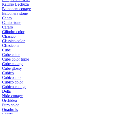
Кашпо Lechuza
Balconera cottage
Balconera stone
Canto
Canto stone
Cararo
Cilindro color
Classico
Classico color
Classico ls
Cube
Cube color
Cube color triple
Cube cottage
Cube glossy
Cubico
Cubico alto
Cubico color
Cubico cottage
Delta
Nido cottage
Orchidea
Puro color
Quadro ls