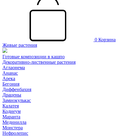
0
Корзина
Живые растения
Готовые композиции в кашпо
Декоративно-лиственные растения
Аглаонема
Ананас
Арека
Бегония
Диффенбахия
Драцены
Замиокулькас
Калатея
Кодиеум
Маранта
Мединилла
Монстера
Нефролепис