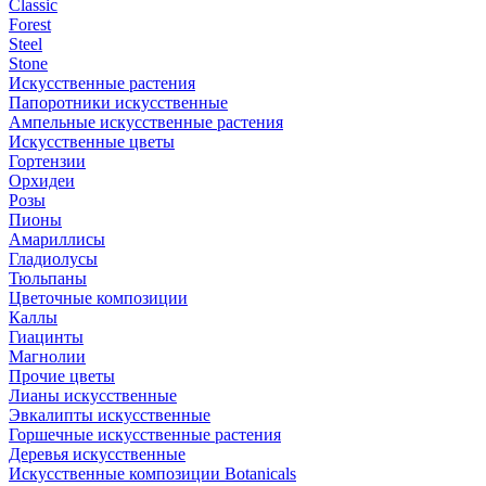
Classic
Forest
Steel
Stone
Искусственные растения
Папоротники искусственные
Ампельные искусственные растения
Искусственные цветы
Гортензии
Орхидеи
Розы
Пионы
Амариллисы
Гладиолусы
Тюльпаны
Цветочные композиции
Каллы
Гиацинты
Магнолии
Прочие цветы
Лианы искусственные
Эвкалипты искусственные
Горшечные искусственные растения
Деревья искусственные
Искусственные композиции Botanicals