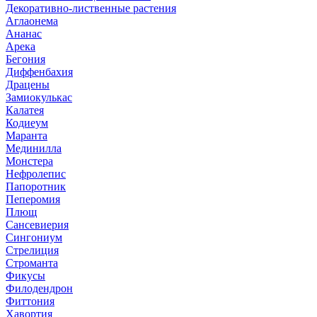
Декоративно-лиственные растения
Аглаонема
Ананас
Арека
Бегония
Диффенбахия
Драцены
Замиокулькас
Калатея
Кодиеум
Маранта
Мединилла
Монстера
Нефролепис
Папоротник
Пеперомия
Плющ
Сансевиерия
Сингониум
Стрелиция
Строманта
Фикусы
Филодендрон
Фиттония
Хавортия