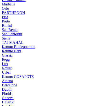
Marbella
Oslo
PARTHENON
Pisa
Porto
Rimini
San Remo
San Santorini
Siena
TAJ MAHAL
Кашпо Botdepot mini
Кашпо Capi
Classic
Eegg
Lux
Nature
Urban
Кашпо COSAPOTS
Athena
Barcelona
Dublin
Florida
Geneva
Helsinki