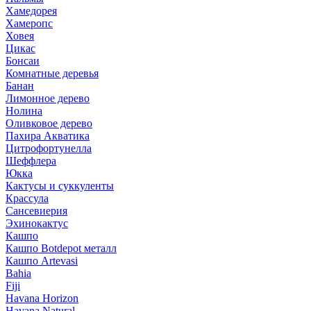
Хамедорея
Хамеропс
Ховея
Цикас
Бонсаи
Комнатные деревья
Банан
Лимонное дерево
Нолина
Оливковое дерево
Пахира Акватика
Цитрофортунелла
Шеффлера
Юкка
Кактусы и суккуленты
Крассула
Сансевиерия
Эхинокактус
Кашпо
Кашпо Botdepot металл
Кашпо Artevasi
Bahia
Fiji
Havana Horizon
Havana Natural