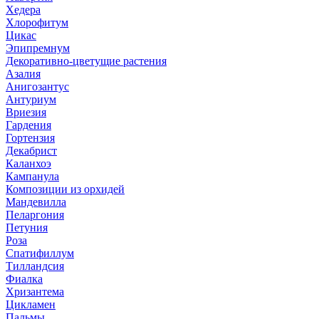
Хедера
Хлорофитум
Цикас
Эпипремнум
Декоративно-цветущие растения
Азалия
Анигозантус
Антуриум
Вриезия
Гардения
Гортензия
Декабрист
Каланхоэ
Кампанула
Композиции из орхидей
Мандевилла
Пеларгония
Петуния
Роза
Спатифиллум
Тилландсия
Фиалка
Хризантема
Цикламен
Пальмы