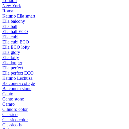
London
New York
Roma
Кашпо Ella smart
Ella balcony
Ella ball
Ella ball ECO
Ella cubi
Ella cubi ECO
Ella ECO lofty
Ella glory
Ella lofty
Ella longer
Ella perfect
Ella perfect ECO
Кашпо Lechuza
Balconera cottage
Balconera stone
Canto
Canto stone
Cararo
Cilindro color
Classico
Classico color
Classico ls