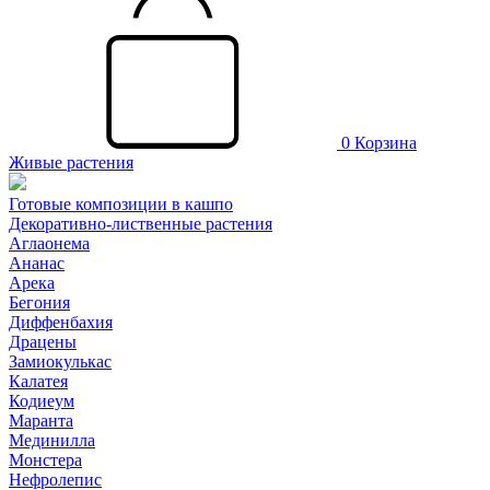
0
Корзина
Живые растения
Готовые композиции в кашпо
Декоративно-лиственные растения
Аглаонема
Ананас
Арека
Бегония
Диффенбахия
Драцены
Замиокулькас
Калатея
Кодиеум
Маранта
Мединилла
Монстера
Нефролепис