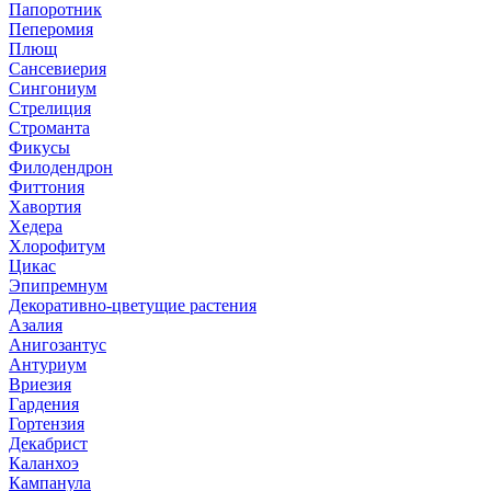
Папоротник
Пеперомия
Плющ
Сансевиерия
Сингониум
Стрелиция
Строманта
Фикусы
Филодендрон
Фиттония
Хавортия
Хедера
Хлорофитум
Цикас
Эпипремнум
Декоративно-цветущие растения
Азалия
Анигозантус
Антуриум
Вриезия
Гардения
Гортензия
Декабрист
Каланхоэ
Кампанула