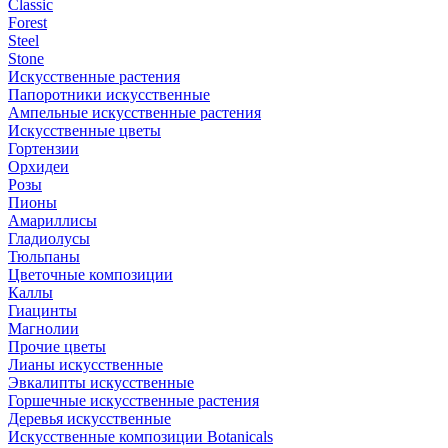
Classic
Forest
Steel
Stone
Искусственные растения
Папоротники искусственные
Ампельные искусственные растения
Искусственные цветы
Гортензии
Орхидеи
Розы
Пионы
Амариллисы
Гладиолусы
Тюльпаны
Цветочные композиции
Каллы
Гиацинты
Магнолии
Прочие цветы
Лианы искусственные
Эвкалипты искусственные
Горшечные искусственные растения
Деревья искусственные
Искусственные композиции Botanicals