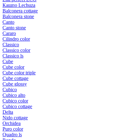
Кашпо Lechuza
Balconera cottage
Balconera stone
Canto
Canto stone
Cararo
Cilindro color
Classico
Classico color
Classico ls
Cube
Cube color
Cube color triple
Cube cottage
Cube glossy
Cubico
Cubico alto
Cubico color
Cubico cottage
Delta
Nido cottage
Orchidea
Puro color
Quadro ls