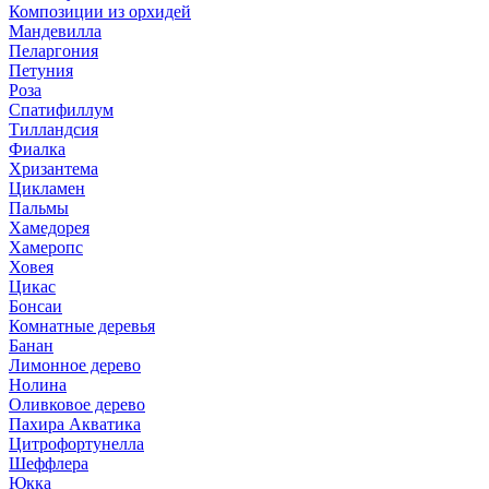
Композиции из орхидей
Мандевилла
Пеларгония
Петуния
Роза
Спатифиллум
Тилландсия
Фиалка
Хризантема
Цикламен
Пальмы
Хамедорея
Хамеропс
Ховея
Цикас
Бонсаи
Комнатные деревья
Банан
Лимонное дерево
Нолина
Оливковое дерево
Пахира Акватика
Цитрофортунелла
Шеффлера
Юкка