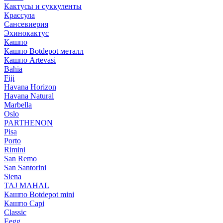
Кактусы и суккуленты
Крассула
Сансевиерия
Эхинокактус
Кашпо
Кашпо Botdepot металл
Кашпо Artevasi
Bahia
Fiji
Havana Horizon
Havana Natural
Marbella
Oslo
PARTHENON
Pisa
Porto
Rimini
San Remo
San Santorini
Siena
TAJ MAHAL
Кашпо Botdepot mini
Кашпо Capi
Classic
Eegg