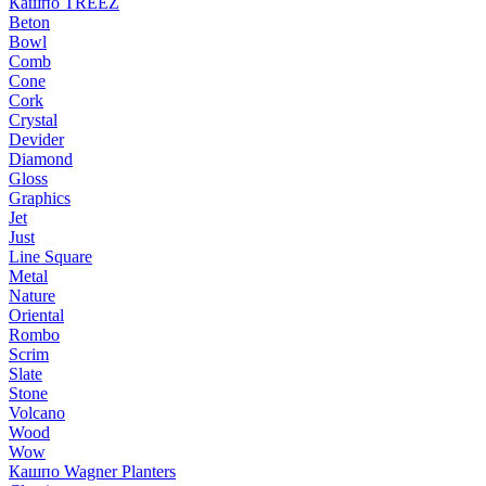
Кашпо TREEZ
Beton
Bowl
Comb
Cone
Cork
Crystal
Devider
Diamond
Gloss
Graphics
Jet
Just
Line Square
Metal
Nature
Oriental
Rombo
Scrim
Slate
Stone
Volcano
Wood
Wow
Кашпо Wagner Planters