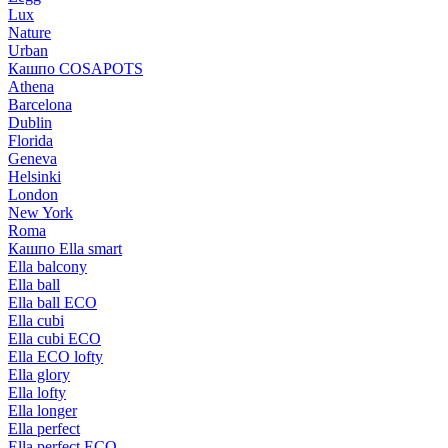
Lux
Nature
Urban
Кашпо COSAPOTS
Athena
Barcelona
Dublin
Florida
Geneva
Helsinki
London
New York
Roma
Кашпо Ella smart
Ella balcony
Ella ball
Ella ball ECO
Ella cubi
Ella cubi ECO
Ella ECO lofty
Ella glory
Ella lofty
Ella longer
Ella perfect
Ella perfect ECO