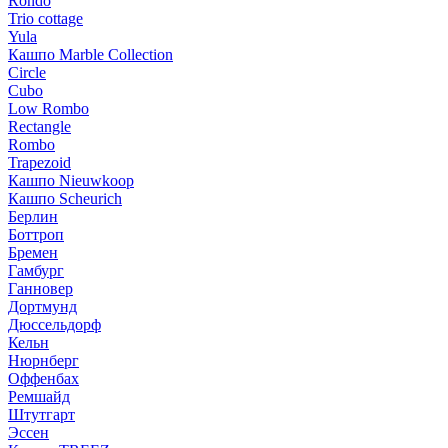
Rondo
Trio cottage
Yula
Кашпо Marble Collection
Circle
Cubo
Low Rombo
Rectangle
Rombo
Trapezoid
Кашпо Nieuwkoop
Кашпо Scheurich
Берлин
Боттроп
Бремен
Гамбург
Ганновер
Дортмунд
Дюссельдорф
Кельн
Нюрнберг
Оффенбах
Ремшайд
Штутгарт
Эссен