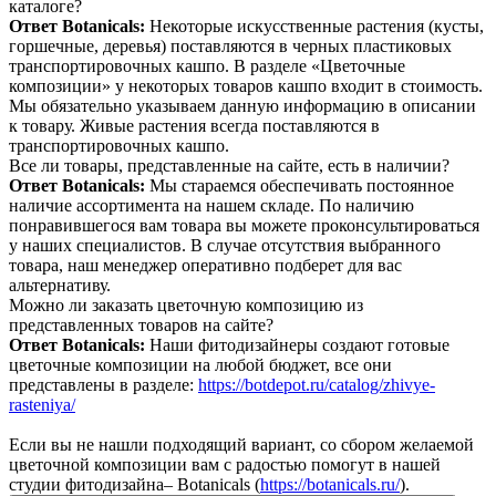
каталоге?
Ответ Botanicals:
Некоторые искусственные растения (кусты,
горшечные, деревья) поставляются в черных пластиковых
транспортировочных кашпо. В разделе «Цветочные
композиции» у некоторых товаров кашпо входит в стоимость.
Мы обязательно указываем данную информацию в описании
к товару. Живые растения всегда поставляются в
транспортировочных кашпо.
Все ли товары, представленные на сайте, есть в наличии?
Ответ Botanicals:
Мы стараемся обеспечивать постоянное
наличие ассортимента на нашем складе. По наличию
понравившегося вам товара вы можете проконсультироваться
у наших специалистов. В случае отсутствия выбранного
товара, наш менеджер оперативно подберет для вас
альтернативу.
Можно ли заказать цветочную композицию из
представленных товаров на сайте?
Ответ Botanicals:
Наши фитодизайнеры создают готовые
цветочные композиции на любой бюджет, все они
представлены в разделе:
https://botdepot.ru/catalog/zhivye-
rasteniya/
Если вы не нашли подходящий вариант, со сбором желаемой
цветочной композиции вам с радостью помогут в нашей
студии фитодизайна– Botanicals (
https://botanicals.ru/
).