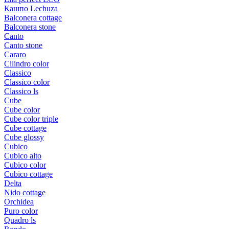
Кашпо Lechuza
Balconera cottage
Balconera stone
Canto
Canto stone
Cararo
Cilindro color
Classico
Classico color
Classico ls
Cube
Cube color
Cube color triple
Cube cottage
Cube glossy
Cubico
Cubico alto
Cubico color
Cubico cottage
Delta
Nido cottage
Orchidea
Puro color
Quadro ls