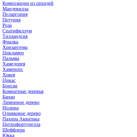
Композиции из орхидей
Мандевилла
Пеларгония
Петуния
Роза
Спатифиллум
Тилландсия
Фиалка
Хризантема
Цикламен
Пальмы
Хамедорея
Хамеропс
Ховея
Цикас
Бонсаи
Комнатные деревья
Банан
Лимонное дерево
Нолина
Оливковое дерево
Пахира Акватика
Цитрофортунелла
Шеффлера
Юкка