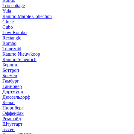
Rondo
Trio cottage
Yula
Кашпо Marble Collection
Circle
Cubo
Low Rombo
Rectangle
Rombo
Trapezoid
Кашпо Nieuwkoop
Кашпо Scheurich
Берлин
Боттроп
Бремен
Гамбург
Ганновер
Дортмунд
Дюссельдорф
Кельн
Нюрнберг
Оффенбах
Ремшайд
Штутгарт
Эссен