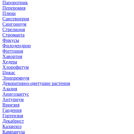
Папоротник
Пеперомия
Плющ
Сансевиерия
Сингониум
Стрелиция
Строманта
Фикусы
Филодендрон
Фиттония
Хавортия
Хедера
Хлорофитум
Цикас
Эпипремнум
Декоративно-цветущие растения
Азалия
Анигозантус
Антуриум
Вриезия
Гардения
Гортензия
Декабрист
Каланхоэ
Кампанула