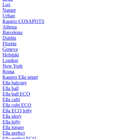
Lux
Nature
Urban
Кашпо COSAPOTS
Athena
Barcelona
Dublin
Florida
Geneva
Helsinki
London
New York
Roma
Кашпо Ella smart
Ella balcony
Ella ball
Ella ball ECO
Ella cubi
Ella cubi ECO
Ella ECO lofty
Ella glory
Ella lofty
Ella longer
Ella perfect
Ella perfect ECO