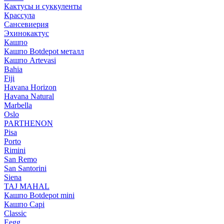
Кактусы и суккуленты
Крассула
Сансевиерия
Эхинокактус
Кашпо
Кашпо Botdepot металл
Кашпо Artevasi
Bahia
Fiji
Havana Horizon
Havana Natural
Marbella
Oslo
PARTHENON
Pisa
Porto
Rimini
San Remo
San Santorini
Siena
TAJ MAHAL
Кашпо Botdepot mini
Кашпо Capi
Classic
Eegg