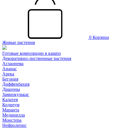
0
Корзина
Живые растения
Готовые композиции в кашпо
Декоративно-лиственные растения
Аглаонема
Ананас
Арека
Бегония
Диффенбахия
Драцены
Замиокулькас
Калатея
Кодиеум
Маранта
Мединилла
Монстера
Нефролепис