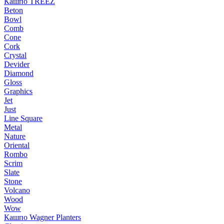
Кашпо TREEZ
Beton
Bowl
Comb
Cone
Cork
Crystal
Devider
Diamond
Gloss
Graphics
Jet
Just
Line Square
Metal
Nature
Oriental
Rombo
Scrim
Slate
Stone
Volcano
Wood
Wow
Кашпо Wagner Planters