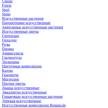
Classic
Forest
Steel
Stone
Искусственные растения
Папоротники искусственные
Ампельные искусственные растения
Искусственные цветы
Гортензии
Орхидеи
Розы
Пионы
Амариллисы
Гладиолусы
Тюльпаны
Цветочные композиции
Каллы
Гиацинты
Магнолии
Прочие цветы
Лианы искусственные
Эвкалипты искусственные
Горшечные искусственные растения
Деревья искусственные
Искусственные композиции Botanicals