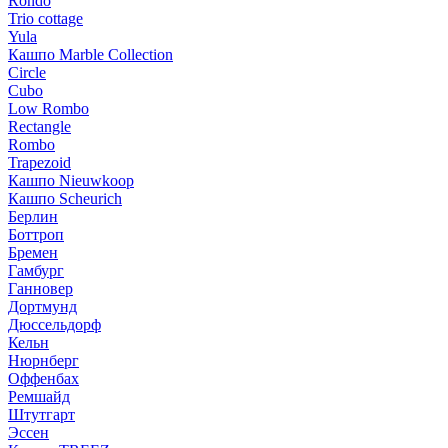
Rondo
Trio cottage
Yula
Кашпо Marble Collection
Circle
Cubo
Low Rombo
Rectangle
Rombo
Trapezoid
Кашпо Nieuwkoop
Кашпо Scheurich
Берлин
Боттроп
Бремен
Гамбург
Ганновер
Дортмунд
Дюссельдорф
Кельн
Нюрнберг
Оффенбах
Ремшайд
Штутгарт
Эссен