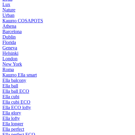
Lux
Nature
Urban
Кашпо COSAPOTS
Athena
Barcelona
Dublin
Florida
Geneva
Helsinki
London
New York
Roma
Кашпо Ella smart
Ella balcony
Ella ball
Ella ball ECO
Ella cubi
Ella cubi ECO
Ella ECO lofty
Ella glory
Ella lofty
Ella longer
Ella perfect
Ella perfect ECO