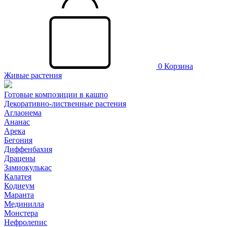
0
Корзина
Живые растения
Готовые композиции в кашпо
Декоративно-лиственные растения
Аглаонема
Ананас
Арека
Бегония
Диффенбахия
Драцены
Замиокулькас
Калатея
Кодиеум
Маранта
Мединилла
Монстера
Нефролепис