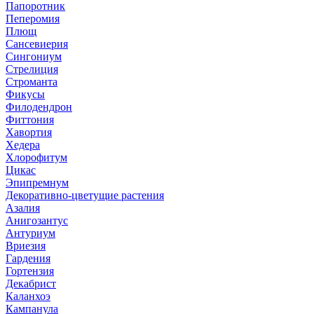
Папоротник
Пеперомия
Плющ
Сансевиерия
Сингониум
Стрелиция
Строманта
Фикусы
Филодендрон
Фиттония
Хавортия
Хедера
Хлорофитум
Цикас
Эпипремнум
Декоративно-цветущие растения
Азалия
Анигозантус
Антуриум
Вриезия
Гардения
Гортензия
Декабрист
Каланхоэ
Кампанула