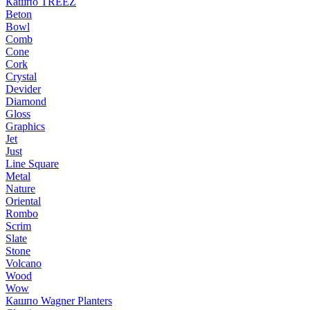
Кашпо TREEZ
Beton
Bowl
Comb
Cone
Cork
Crystal
Devider
Diamond
Gloss
Graphics
Jet
Just
Line Square
Metal
Nature
Oriental
Rombo
Scrim
Slate
Stone
Volcano
Wood
Wow
Кашпо Wagner Planters