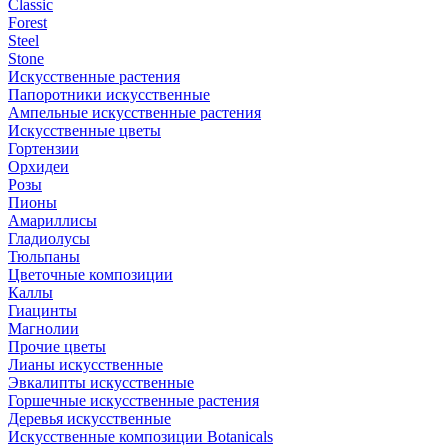
Classic
Forest
Steel
Stone
Искусственные растения
Папоротники искусственные
Ампельные искусственные растения
Искусственные цветы
Гортензии
Орхидеи
Розы
Пионы
Амариллисы
Гладиолусы
Тюльпаны
Цветочные композиции
Каллы
Гиацинты
Магнолии
Прочие цветы
Лианы искусственные
Эвкалипты искусственные
Горшечные искусственные растения
Деревья искусственные
Искусственные композиции Botanicals