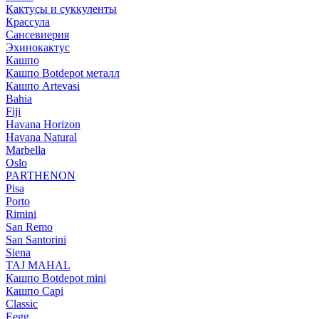
Кактусы и суккуленты
Крассула
Сансевиерия
Эхинокактус
Кашпо
Кашпо Botdepot металл
Кашпо Artevasi
Bahia
Fiji
Havana Horizon
Havana Natural
Marbella
Oslo
PARTHENON
Pisa
Porto
Rimini
San Remo
San Santorini
Siena
TAJ MAHAL
Кашпо Botdepot mini
Кашпо Capi
Classic
Eegg