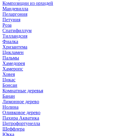
Композиции из орхидей
Мандевилла
Пеларгония
Петуния
Роза
Спатифиллум
Тилландсия
Фиалка
Хризантема
Цикламен
Пальмы
Хамедорея
Хамеропс
Ховея
Цикас
Бонсаи
Комнатные деревья
Банан
Лимонное дерево
Нолина
Оливковое дерево
Пахира Акватика
Цитрофортунелла
Шеффлера
Юкка