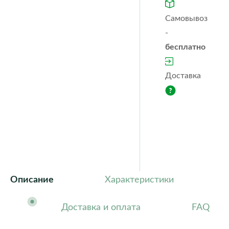
Orchidea
Puro
color
Самовывоз
Quadro ls
Rondo
-
Trio
Yula
бесплатно
cottage
Classic
Fores
Steel
Ston
Доставка
Описание
Характеристики
Доставка и оплата
FAQ