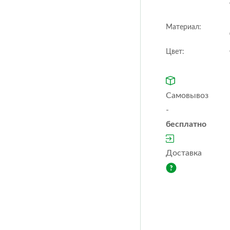
Orchidea
Puro
color
Материал:
Quadro ls
Rondo
Trio
Yula
Цвет:
cottage
Classic
Fores
Steel
Ston
Самовывоз
-
бесплатно
Доставка