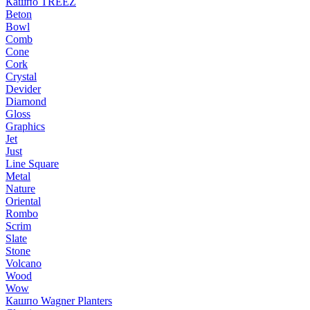
Кашпо TREEZ
Beton
Bowl
Comb
Cone
Cork
Crystal
Devider
Diamond
Gloss
Graphics
Jet
Just
Line Square
Metal
Nature
Oriental
Rombo
Scrim
Slate
Stone
Volcano
Wood
Wow
Кашпо Wagner Planters