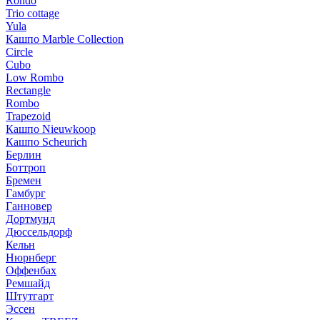
Rondo
Trio cottage
Yula
Кашпо Marble Collection
Circle
Cubo
Low Rombo
Rectangle
Rombo
Trapezoid
Кашпо Nieuwkoop
Кашпо Scheurich
Берлин
Боттроп
Бремен
Гамбург
Ганновер
Дортмунд
Дюссельдорф
Кельн
Нюрнберг
Оффенбах
Ремшайд
Штутгарт
Эссен