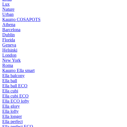
Lux
Nature
Urban
Кашпо COSAPOTS
Athena
Barcelona
Dublin
Florida
Geneva
Helsinki
London
New York
Roma
Кашпо Ella smart
Ella balcony
Ella ball
Ella ball ECO
Ella cubi
Ella cubi ECO
Ella ECO lofty
Ella glory
Ella lofty
Ella longer
Ella perfect
Ella perfect ECO