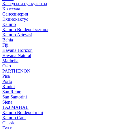
Кактусы и суккуленты
Крассула
Сансевиерия
Эхинокактус
Кашпо
Кашпо Botdepot металл
Кашпо Artevasi
Bahia
Fiji
Havana Horizon
Havana Natural
Marbella
Oslo
PARTHENON
Pisa
Porto
Rimini
San Remo
San Santorini
Siena
TAJ MAHAL
Кашпо Botdepot mini
Кашпо Capi
Classic
Eegg