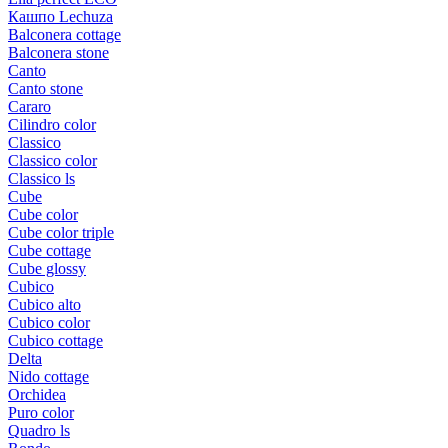
Кашпо Lechuza
Balconera cottage
Balconera stone
Canto
Canto stone
Cararo
Cilindro color
Classico
Classico color
Classico ls
Cube
Cube color
Cube color triple
Cube cottage
Cube glossy
Cubico
Cubico alto
Cubico color
Cubico cottage
Delta
Nido cottage
Orchidea
Puro color
Quadro ls