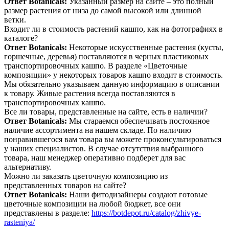
Ответ Botanicals:
Указанный размер на сайте – это полный
размер растения от низа до самой высокой или длинной
ветки.
Входит ли в стоимость растений кашпо, как на фотографиях в
каталоге?
Ответ Botanicals:
Некоторые искусственные растения (кусты,
горшечные, деревья) поставляются в черных пластиковых
транспортировочных кашпо. В разделе «Цветочные
композиции» у некоторых товаров кашпо входит в стоимость.
Мы обязательно указываем данную информацию в описании
к товару. Живые растения всегда поставляются в
транспортировочных кашпо.
Все ли товары, представленные на сайте, есть в наличии?
Ответ Botanicals:
Мы стараемся обеспечивать постоянное
наличие ассортимента на нашем складе. По наличию
понравившегося вам товара вы можете проконсультироваться
у наших специалистов. В случае отсутствия выбранного
товара, наш менеджер оперативно подберет для вас
альтернативу.
Можно ли заказать цветочную композицию из
представленных товаров на сайте?
Ответ Botanicals:
Наши фитодизайнеры создают готовые
цветочные композиции на любой бюджет, все они
представлены в разделе:
https://botdepot.ru/catalog/zhivye-
rasteniya/