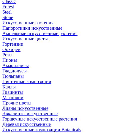
Classic
Forest
Steel
Stone
Искусственные растения
Папоротники искусственные
Ампельные искусственные растения
Искусственные цветы
Гортензии
Орхидеи
Розы
Пионы
Амариллисы
Гладиолусы
Тюльпаны
Цветочные композиции
Каллы
Гиацинты
Магнолии
Прочие цветы
Лианы искусственные
Эвкалипты искусственные
Горшечные искусственные растения
Деревья искусственные
Искусственные композиции Botanicals