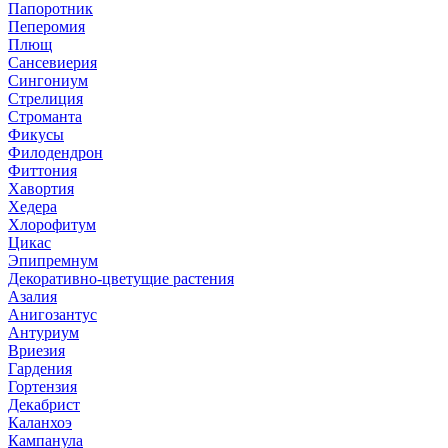
Папоротник
Пеперомия
Плющ
Сансевиерия
Сингониум
Стрелиция
Строманта
Фикусы
Филодендрон
Фиттония
Хавортия
Хедера
Хлорофитум
Цикас
Эпипремнум
Декоративно-цветущие растения
Азалия
Анигозантус
Антуриум
Вриезия
Гардения
Гортензия
Декабрист
Каланхоэ
Кампанула