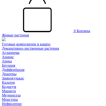
0
Корзина
Живые растения
Готовые композиции в кашпо
Декоративно-лиственные растения
Аглаонема
Ананас
Арека
Бегония
Диффенбахия
Драцены
Замиокулькас
Калатея
Кодиеум
Маранта
Мединилла
Монстера
Нефролепис