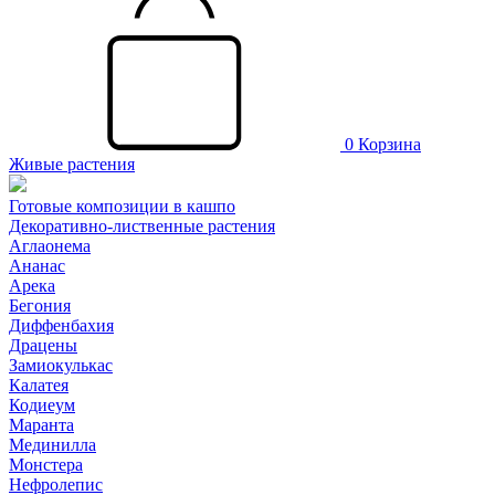
0
Корзина
Живые растения
Готовые композиции в кашпо
Декоративно-лиственные растения
Аглаонема
Ананас
Арека
Бегония
Диффенбахия
Драцены
Замиокулькас
Калатея
Кодиеум
Маранта
Мединилла
Монстера
Нефролепис