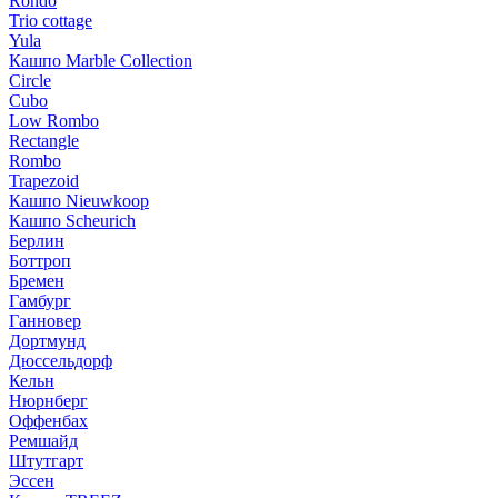
Rondo
Trio cottage
Yula
Кашпо Marble Collection
Circle
Cubo
Low Rombo
Rectangle
Rombo
Trapezoid
Кашпо Nieuwkoop
Кашпо Scheurich
Берлин
Боттроп
Бремен
Гамбург
Ганновер
Дортмунд
Дюссельдорф
Кельн
Нюрнберг
Оффенбах
Ремшайд
Штутгарт
Эссен