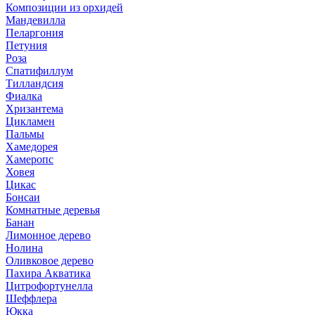
Композиции из орхидей
Мандевилла
Пеларгония
Петуния
Роза
Спатифиллум
Тилландсия
Фиалка
Хризантема
Цикламен
Пальмы
Хамедорея
Хамеропс
Ховея
Цикас
Бонсаи
Комнатные деревья
Банан
Лимонное дерево
Нолина
Оливковое дерево
Пахира Акватика
Цитрофортунелла
Шеффлера
Юкка