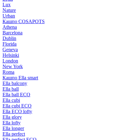
Lux
Nature
Urban
Кашпо COSAPOTS
Athena
Barcelona
Dublin
Florida
Geneva
Helsinki
London
New York
Roma
Кашпо Ella smart
Ella balcony
Ella ball
Ella ball ECO
Ella cubi
Ella cubi ECO
Ella ECO lofty
Ella glory
Ella lofty
Ella longer
Ella perfect
Ella perfect ECO