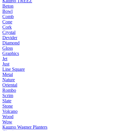
Кашпо TREEZ
Beton
Bowl
Comb
Cone
Cork
Crystal
Devider
Diamond
Gloss
Graphics
Jet
Just
Line Square
Metal
Nature
Oriental
Rombo
Scrim
Slate
Stone
Volcano
Wood
Wow
Кашпо Wagner Planters