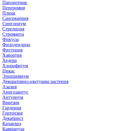
Папоротник
Пеперомия
Плющ
Сансевиерия
Сингониум
Стрелиция
Строманта
Фикусы
Филодендрон
Фиттония
Хавортия
Хедера
Хлорофитум
Цикас
Эпипремнум
Декоративно-цветущие растения
Азалия
Анигозантус
Антуриум
Вриезия
Гардения
Гортензия
Декабрист
Каланхоэ
Кампанула