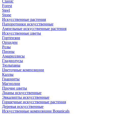
Classic
Forest
Steel
Stone
Искусственные растения
Папоротники искусственные
Ампельные искусственные растения
Искусственные цветы
Гортензии
Орхидеи
Розы
Пионы
Амариллисы
Гладиолусы
Тюльпаны
Цветочные композиции
Каллы
Гиацинты
Магнолии
Прочие цветы
Лианы искусственные
Эвкалипты искусственные
Горшечные искусственные растения
Деревья искусственные
Искусственные композиции Botanicals