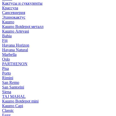
Кактусы и суккуленты
Крассула
Сансевиерия
Эхинокактус
Кашпо
Кашпо Botdepot металл
Кашпо Artevasi
Bahia
Fiji
Havana Horizon
Havana Natural
Marbella
Oslo
PARTHENON
Pisa
Porto
Rimini
San Remo
San Santorini
Siena
TAJ MAHAL
Кашпо Botdepot mini
Кашпо Capi
Classic
Eegg