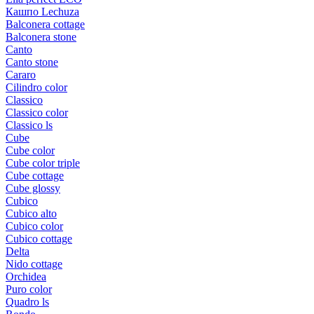
Кашпо Lechuza
Balconera cottage
Balconera stone
Canto
Canto stone
Cararo
Cilindro color
Classico
Classico color
Classico ls
Cube
Cube color
Cube color triple
Cube cottage
Cube glossy
Cubico
Cubico alto
Cubico color
Cubico cottage
Delta
Nido cottage
Orchidea
Puro color
Quadro ls