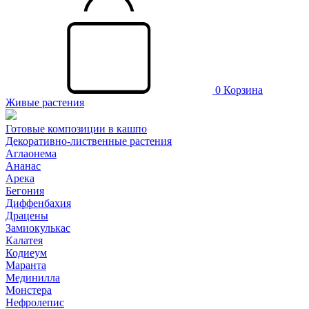
0
Корзина
Живые растения
Готовые композиции в кашпо
Декоративно-лиственные растения
Аглаонема
Ананас
Арека
Бегония
Диффенбахия
Драцены
Замиокулькас
Калатея
Кодиеум
Маранта
Мединилла
Монстера
Нефролепис