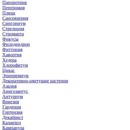
Папоротник
Пеперомия
Плющ
Сансевиерия
Сингониум
Стрелиция
Строманта
Фикусы
Филодендрон
Фиттония
Хавортия
Хедера
Хлорофитум
Цикас
Эпипремнум
Декоративно-цветущие растения
Азалия
Анигозантус
Антуриум
Вриезия
Гардения
Гортензия
Декабрист
Каланхоэ
Кампанула