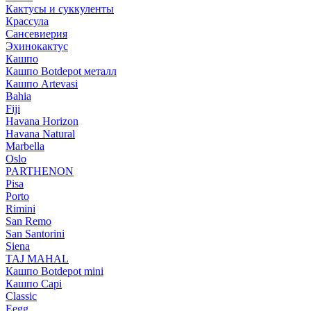
Кактусы и суккуленты
Крассула
Сансевиерия
Эхинокактус
Кашпо
Кашпо Botdepot металл
Кашпо Artevasi
Bahia
Fiji
Havana Horizon
Havana Natural
Marbella
Oslo
PARTHENON
Pisa
Porto
Rimini
San Remo
San Santorini
Siena
TAJ MAHAL
Кашпо Botdepot mini
Кашпо Capi
Classic
Eegg