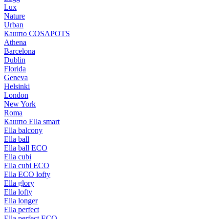
Lux
Nature
Urban
Кашпо COSAPOTS
Athena
Barcelona
Dublin
Florida
Geneva
Helsinki
London
New York
Roma
Кашпо Ella smart
Ella balcony
Ella ball
Ella ball ECO
Ella cubi
Ella cubi ECO
Ella ECO lofty
Ella glory
Ella lofty
Ella longer
Ella perfect
Ella perfect ECO