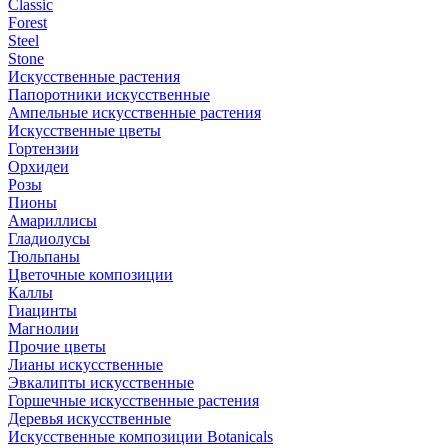
Classic
Forest
Steel
Stone
Искусственные растения
Папоротники искусственные
Ампельные искусственные растения
Искусственные цветы
Гортензии
Орхидеи
Розы
Пионы
Амариллисы
Гладиолусы
Тюльпаны
Цветочные композиции
Каллы
Гиацинты
Магнолии
Прочие цветы
Лианы искусственные
Эвкалипты искусственные
Горшечные искусственные растения
Деревья искусственные
Искусственные композиции Botanicals