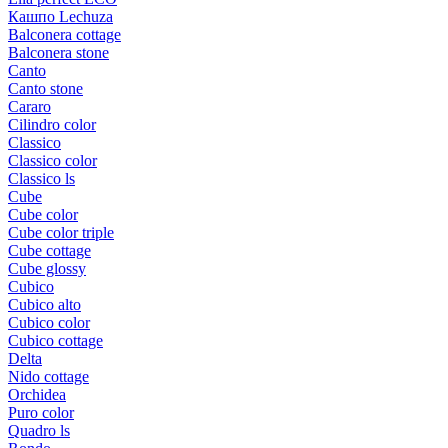
Кашпо Lechuza
Balconera cottage
Balconera stone
Canto
Canto stone
Cararo
Cilindro color
Classico
Classico color
Classico ls
Cube
Cube color
Cube color triple
Cube cottage
Cube glossy
Cubico
Cubico alto
Cubico color
Cubico cottage
Delta
Nido cottage
Orchidea
Puro color
Quadro ls