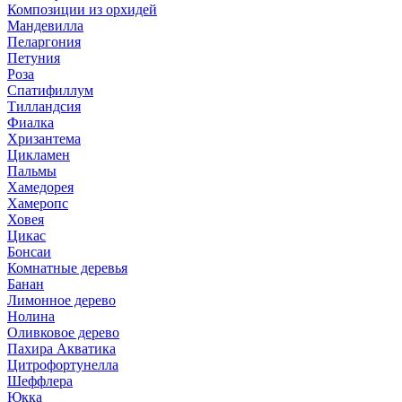
Композиции из орхидей
Мандевилла
Пеларгония
Петуния
Роза
Спатифиллум
Тилландсия
Фиалка
Хризантема
Цикламен
Пальмы
Хамедорея
Хамеропс
Ховея
Цикас
Бонсаи
Комнатные деревья
Банан
Лимонное дерево
Нолина
Оливковое дерево
Пахира Акватика
Цитрофортунелла
Шеффлера
Юкка