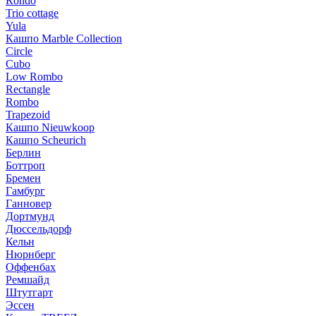
Rondo
Trio cottage
Yula
Кашпо Marble Collection
Circle
Cubo
Low Rombo
Rectangle
Rombo
Trapezoid
Кашпо Nieuwkoop
Кашпо Scheurich
Берлин
Боттроп
Бремен
Гамбург
Ганновер
Дортмунд
Дюссельдорф
Кельн
Нюрнберг
Оффенбах
Ремшайд
Штутгарт
Эссен