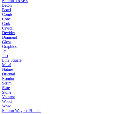
Кашпо TREEZ
Beton
Bowl
Comb
Cone
Cork
Crystal
Devider
Diamond
Gloss
Graphics
Jet
Just
Line Square
Metal
Nature
Oriental
Rombo
Scrim
Slate
Stone
Volcano
Wood
Wow
Кашпо Wagner Planters