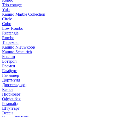
Rondo
Trio cottage
Yula
Кашпо Marble Collection
Circle
Cubo
Low Rombo
Rectangle
Rombo
Trapezoid
Кашпо Nieuwkoop
Кашпо Scheurich
Берлин
Боттроп
Бремен
Гамбург
Ганновер
Дортмунд
Дюссельдорф
Кельн
Нюрнберг
Оффенбах
Ремшайд
Штутгарт
Эссен