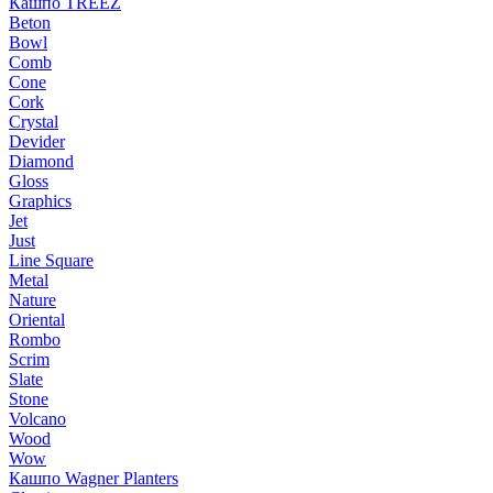
Кашпо TREEZ
Beton
Bowl
Comb
Cone
Cork
Crystal
Devider
Diamond
Gloss
Graphics
Jet
Just
Line Square
Metal
Nature
Oriental
Rombo
Scrim
Slate
Stone
Volcano
Wood
Wow
Кашпо Wagner Planters