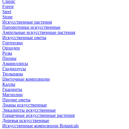
Classic
Forest
Steel
Stone
Искусственные растения
Папоротники искусственные
Ампельные искусственные растения
Искусственные цветы
Гортензии
Орхидеи
Розы
Пионы
Амариллисы
Гладиолусы
Тюльпаны
Цветочные композиции
Каллы
Гиацинты
Магнолии
Прочие цветы
Лианы искусственные
Эвкалипты искусственные
Горшечные искусственные растения
Деревья искусственные
Искусственные композиции Botanicals