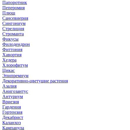
Папоротник
Пеперомия
Плющ
Сансевиерия
Сингониум
Стрелиция
Строманта
Фикусы
Филодендрон
Фиттония
Хавортия
Хедера
Хлорофитум
Цикас
Эпипремнум
Декоративно-цветущие растения
Азалия
Анигозантус
Антуриум
Вриезия
Гардения
Гортензия
Декабрист
Каланхоэ
Кампанула