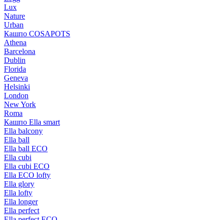
Lux
Nature
Urban
Кашпо COSAPOTS
Athena
Barcelona
Dublin
Florida
Geneva
Helsinki
London
New York
Roma
Кашпо Ella smart
Ella balcony
Ella ball
Ella ball ECO
Ella cubi
Ella cubi ECO
Ella ECO lofty
Ella glory
Ella lofty
Ella longer
Ella perfect
Ella perfect ECO