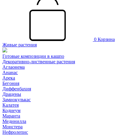
0
Корзина
Живые растения
Готовые композиции в кашпо
Декоративно-лиственные растения
Аглаонема
Ананас
Арека
Бегония
Диффенбахия
Драцены
Замиокулькас
Калатея
Кодиеум
Маранта
Мединилла
Монстера
Нефролепис