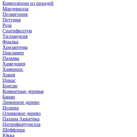
Композиции из орхидей
Мандевилла
Пеларгония
Петуния
Роза
Спатифиллум
Тилландсия
Фиалка
Хризантема
Цикламен
Пальмы
Хамедорея
Хамеропс
Ховея
Цикас
Бонсаи
Комнатные деревья
Банан
Лимонное дерево
Нолина
Оливковое дерево
Пахира Акватика
Цитрофортунелла
Шеффлера
Юкка