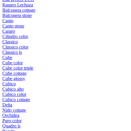
Кашпо Lechuza
Balconera cottage
Balconera stone
Canto
Canto stone
Cararo
Cilindro color
Classico
Classico color
Classico ls
Cube
Cube color
Cube color triple
Cube cottage
Cube glossy
Cubico
Cubico alto
Cubico color
Cubico cottage
Delta
Nido cottage
Orchidea
Puro color
Quadro ls