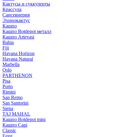
Кактусы и суккуленты
Крассула
Сансевиерия
Эхинокактус
Кашпо
Кашпо Botdepot металл
Кашпо Artevasi
Bahia
Fiji
Havana Horizon
Havana Natural
Marbella
Oslo
PARTHENON
Pisa
Porto
Rimini
San Remo
San Santorini
Siena
TAJ MAHAL
Кашпо Botdepot mini
Кашпо Capi
Classic
Eegg