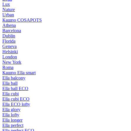
Lux
Nature
Urban
Кашпо COSAPOTS
Athena
Barcelona
Dublin
Florida
Geneva
Helsinki
London
New York
Roma
Кашпо Ella smart
Ella balcony
Ella ball
Ella ball ECO
Ella cubi
Ella cubi ECO
Ella ECO lofty
Ella glory
Ella lofty
Ella longer
Ella perfect
Ella perfect ECO