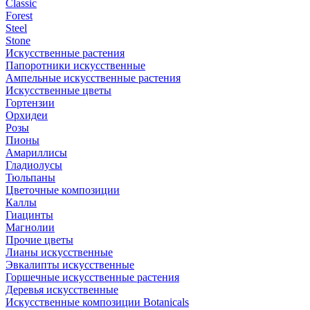
Classic
Forest
Steel
Stone
Искусственные растения
Папоротники искусственные
Ампельные искусственные растения
Искусственные цветы
Гортензии
Орхидеи
Розы
Пионы
Амариллисы
Гладиолусы
Тюльпаны
Цветочные композиции
Каллы
Гиацинты
Магнолии
Прочие цветы
Лианы искусственные
Эвкалипты искусственные
Горшечные искусственные растения
Деревья искусственные
Искусственные композиции Botanicals