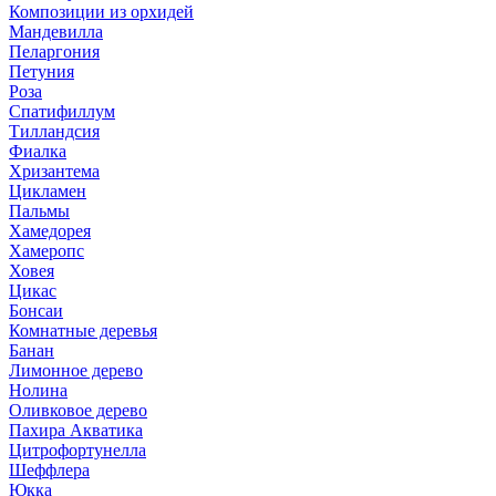
Композиции из орхидей
Мандевилла
Пеларгония
Петуния
Роза
Спатифиллум
Тилландсия
Фиалка
Хризантема
Цикламен
Пальмы
Хамедорея
Хамеропс
Ховея
Цикас
Бонсаи
Комнатные деревья
Банан
Лимонное дерево
Нолина
Оливковое дерево
Пахира Акватика
Цитрофортунелла
Шеффлера
Юкка