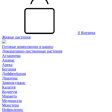
0
Корзина
Живые растения
Готовые композиции в кашпо
Декоративно-лиственные растения
Аглаонема
Ананас
Арека
Бегония
Диффенбахия
Драцены
Замиокулькас
Калатея
Кодиеум
Маранта
Мединилла
Монстера
Нефролепис