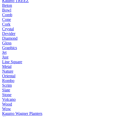
Кашпо TREEZ
Beton
Bowl
Comb
Cone
Cork
Crystal
Devider
Diamond
Gloss
Graphics
Jet
Just
Line Square
Metal
Nature
Oriental
Rombo
Scrim
Slate
Stone
Volcano
Wood
Wow
Кашпо Wagner Planters