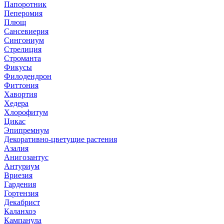
Папоротник
Пеперомия
Плющ
Сансевиерия
Сингониум
Стрелиция
Строманта
Фикусы
Филодендрон
Фиттония
Хавортия
Хедера
Хлорофитум
Цикас
Эпипремнум
Декоративно-цветущие растения
Азалия
Анигозантус
Антуриум
Вриезия
Гардения
Гортензия
Декабрист
Каланхоэ
Кампанула