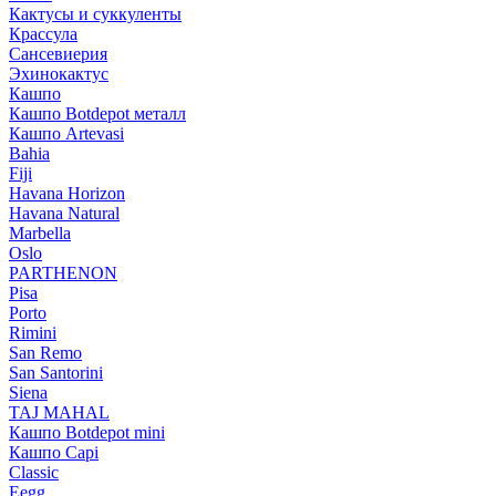
Кактусы и суккуленты
Крассула
Сансевиерия
Эхинокактус
Кашпо
Кашпо Botdepot металл
Кашпо Artevasi
Bahia
Fiji
Havana Horizon
Havana Natural
Marbella
Oslo
PARTHENON
Pisa
Porto
Rimini
San Remo
San Santorini
Siena
TAJ MAHAL
Кашпо Botdepot mini
Кашпо Capi
Classic
Eegg