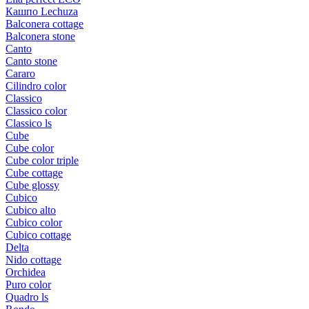
Кашпо Lechuza
Balconera cottage
Balconera stone
Canto
Canto stone
Cararo
Cilindro color
Classico
Classico color
Classico ls
Cube
Cube color
Cube color triple
Cube cottage
Cube glossy
Cubico
Cubico alto
Cubico color
Cubico cottage
Delta
Nido cottage
Orchidea
Puro color
Quadro ls