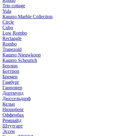
Rondo
Trio cottage
Yula
Кашпо Marble Collection
Circle
Cubo
Low Rombo
Rectangle
Rombo
Trapezoid
Кашпо Nieuwkoop
Кашпо Scheurich
Берлин
Боттроп
Бремен
Гамбург
Ганновер
Дортмунд
Дюссельдорф
Кельн
Нюрнберг
Оффенбах
Ремшайд
Штутгарт
Эссен