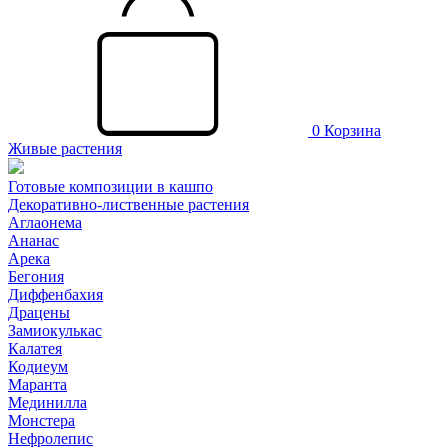
0
Корзина
Живые растения
Готовые композиции в кашпо
Декоративно-лиственные растения
Аглаонема
Ананас
Арека
Бегония
Диффенбахия
Драцены
Замиокулькас
Калатея
Кодиеум
Маранта
Мединилла
Монстера
Нефролепис