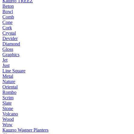
Кашпо TREEZ
Beton
Bowl
Comb
Cone
Cork
Crystal
Devider
Diamond
Gloss
Graphics
Jet
Just
Line Square
Metal
Nature
Oriental
Rombo
Scrim
Slate
Stone
Volcano
Wood
Wow
Кашпо Wagner Planters