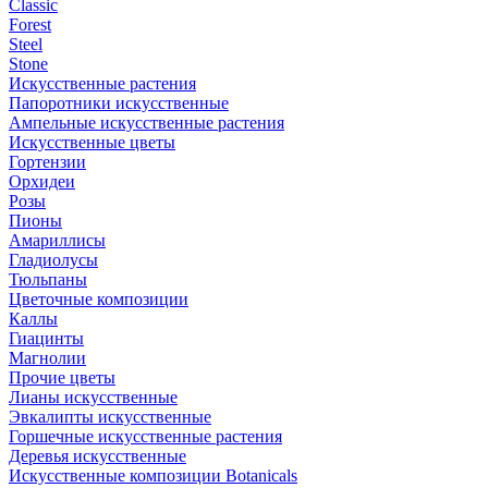
Classic
Forest
Steel
Stone
Искусственные растения
Папоротники искусственные
Ампельные искусственные растения
Искусственные цветы
Гортензии
Орхидеи
Розы
Пионы
Амариллисы
Гладиолусы
Тюльпаны
Цветочные композиции
Каллы
Гиацинты
Магнолии
Прочие цветы
Лианы искусственные
Эвкалипты искусственные
Горшечные искусственные растения
Деревья искусственные
Искусственные композиции Botanicals