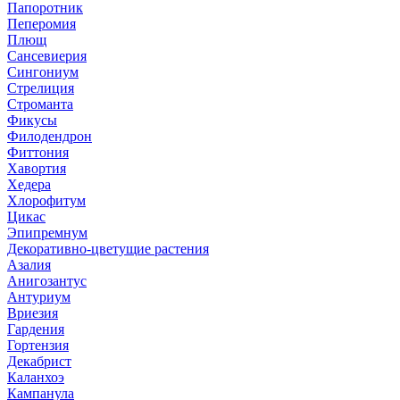
Папоротник
Пеперомия
Плющ
Сансевиерия
Сингониум
Стрелиция
Строманта
Фикусы
Филодендрон
Фиттония
Хавортия
Хедера
Хлорофитум
Цикас
Эпипремнум
Декоративно-цветущие растения
Азалия
Анигозантус
Антуриум
Вриезия
Гардения
Гортензия
Декабрист
Каланхоэ
Кампанула