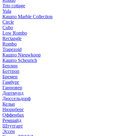
Rondo
Trio cottage
Yula
Кашпо Marble Collection
Circle
Cubo
Low Rombo
Rectangle
Rombo
Trapezoid
Кашпо Nieuwkoop
Кашпо Scheurich
Берлин
Боттроп
Бремен
Гамбург
Ганновер
Дортмунд
Дюссельдорф
Кельн
Нюрнберг
Оффенбах
Ремшайд
Штутгарт
Эссен