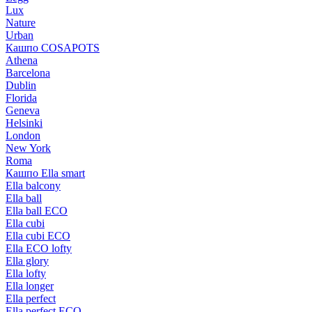
Lux
Nature
Urban
Кашпо COSAPOTS
Athena
Barcelona
Dublin
Florida
Geneva
Helsinki
London
New York
Roma
Кашпо Ella smart
Ella balcony
Ella ball
Ella ball ECO
Ella cubi
Ella cubi ECO
Ella ECO lofty
Ella glory
Ella lofty
Ella longer
Ella perfect
Ella perfect ECO