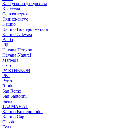
Кактусы и суккуленты
Крассула
Сансевиерия
Эхинокактус
Кашпо
Кашпо Botdepot металл
Кашпо Artevasi
Bahia
Fiji
Havana Horizon
Havana Natural
Marbella
Oslo
PARTHENON
Pisa
Porto
Rimini
San Remo
San Santorini
Siena
TAJ MAHAL
Кашпо Botdepot mini
Кашпо Capi
Classic
Eegg