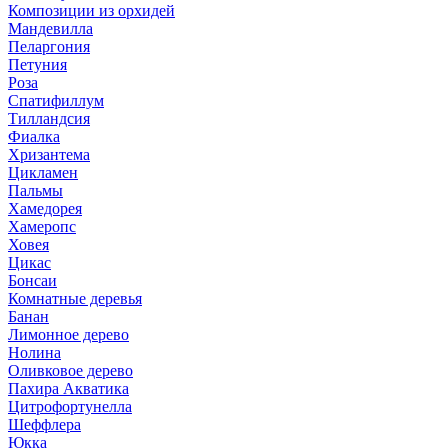
Композиции из орхидей
Мандевилла
Пеларгония
Петуния
Роза
Спатифиллум
Тилландсия
Фиалка
Хризантема
Цикламен
Пальмы
Хамедорея
Хамеропс
Ховея
Цикас
Бонсаи
Комнатные деревья
Банан
Лимонное дерево
Нолина
Оливковое дерево
Пахира Акватика
Цитрофортунелла
Шеффлера
Юкка