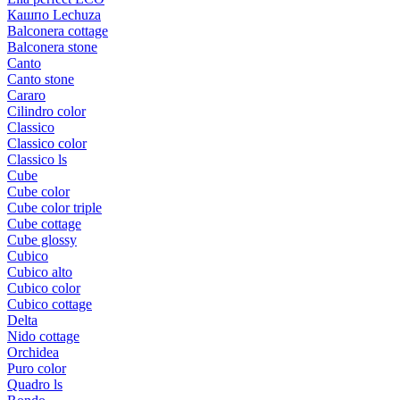
Кашпо Lechuza
Balconera cottage
Balconera stone
Canto
Canto stone
Cararo
Cilindro color
Classico
Classico color
Classico ls
Cube
Cube color
Cube color triple
Cube cottage
Cube glossy
Cubico
Cubico alto
Cubico color
Cubico cottage
Delta
Nido cottage
Orchidea
Puro color
Quadro ls