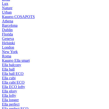
Lux
Nature
Urban
Кашпо COSAPOTS
Athena
Barcelona
Dublin
Florida
Geneva
Helsinki
London
New York
Roma
Кашпо Ella smart
Ella balcony
Ella ball
Ella ball ECO
Ella cubi
Ella cubi ECO
Ella ECO lofty
Ella glory
Ella lofty
Ella longer
Ella perfect
Ella perfect ECO