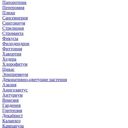
Папоротник
Пеперомия
Плющ
Сансевиерия
Сингониум
Стрелиция
Строманта
Фикусы
Филодендрон
Фиттония
Хавортия
Хедера
Хлорофитум
Цикас
Эпипремнум
Декоративно-цветущие растения
Азалия
Анигозантус
Антуриум
Вриезия
Гардения
Гортензия
Декабрист
Каланхоэ
Кампанула