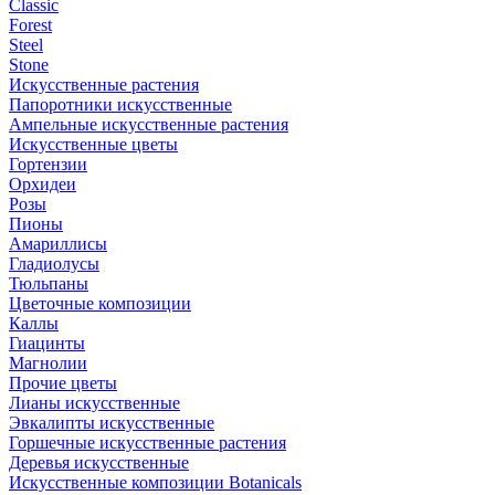
Classic
Forest
Steel
Stone
Искусственные растения
Папоротники искусственные
Ампельные искусственные растения
Искусственные цветы
Гортензии
Орхидеи
Розы
Пионы
Амариллисы
Гладиолусы
Тюльпаны
Цветочные композиции
Каллы
Гиацинты
Магнолии
Прочие цветы
Лианы искусственные
Эвкалипты искусственные
Горшечные искусственные растения
Деревья искусственные
Искусственные композиции Botanicals