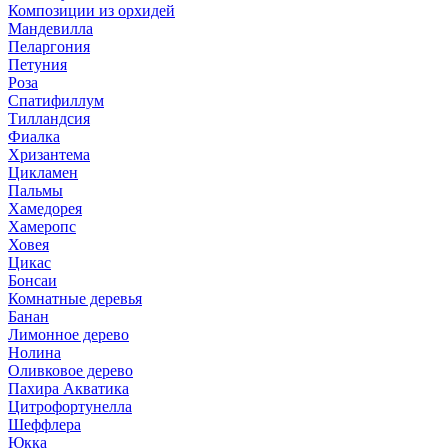
Композиции из орхидей
Мандевилла
Пеларгония
Петуния
Роза
Спатифиллум
Тилландсия
Фиалка
Хризантема
Цикламен
Пальмы
Хамедорея
Хамеропс
Ховея
Цикас
Бонсаи
Комнатные деревья
Банан
Лимонное дерево
Нолина
Оливковое дерево
Пахира Акватика
Цитрофортунелла
Шеффлера
Юкка