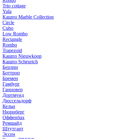
Rondo
Trio cottage
Yula
Кашпо Marble Collection
Circle
Cubo
Low Rombo
Rectangle
Rombo
Trapezoid
Кашпо Nieuwkoop
Кашпо Scheurich
Берлин
Боттроп
Бремен
Гамбург
Ганновер
Дортмунд
Дюссельдорф
Кельн
Нюрнберг
Оффенбах
Ремшайд
Штутгарт
Эссен