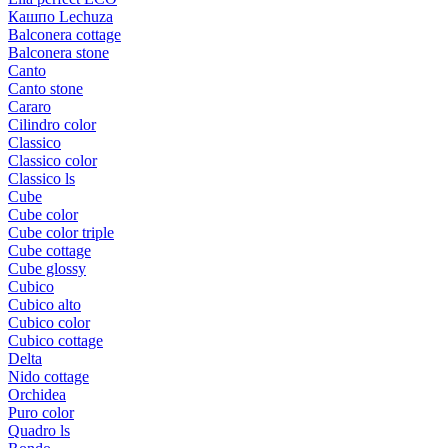
Кашпо Lechuza
Balconera cottage
Balconera stone
Canto
Canto stone
Cararo
Cilindro color
Classico
Classico color
Classico ls
Cube
Cube color
Cube color triple
Cube cottage
Cube glossy
Cubico
Cubico alto
Cubico color
Cubico cottage
Delta
Nido cottage
Orchidea
Puro color
Quadro ls