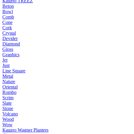
Кашпо TREEZ
Beton
Bowl
Comb
Cone
Cork
Crystal
Devider
Diamond
Gloss
Graphics
Jet
Just
Line Square
Metal
Nature
Oriental
Rombo
Scrim
Slate
Stone
Volcano
Wood
Wow
Кашпо Wagner Planters