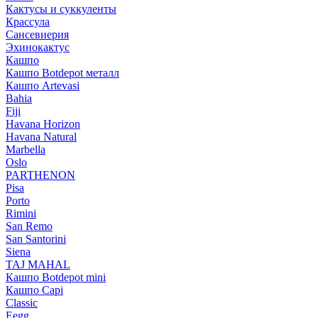
Кактусы и суккуленты
Крассула
Сансевиерия
Эхинокактус
Кашпо
Кашпо Botdepot металл
Кашпо Artevasi
Bahia
Fiji
Havana Horizon
Havana Natural
Marbella
Oslo
PARTHENON
Pisa
Porto
Rimini
San Remo
San Santorini
Siena
TAJ MAHAL
Кашпо Botdepot mini
Кашпо Capi
Classic
Eegg