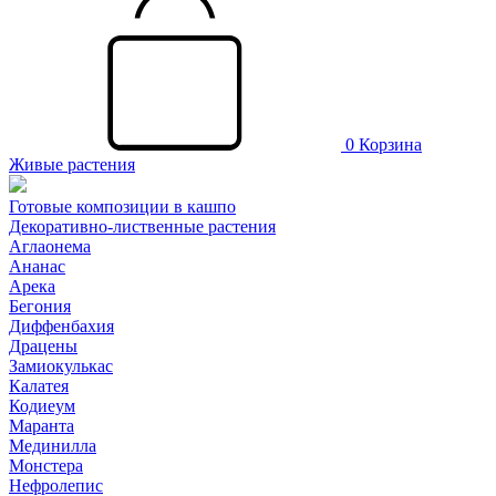
0
Корзина
Живые растения
Готовые композиции в кашпо
Декоративно-лиственные растения
Аглаонема
Ананас
Арека
Бегония
Диффенбахия
Драцены
Замиокулькас
Калатея
Кодиеум
Маранта
Мединилла
Монстера
Нефролепис