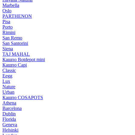
Marbella
Oslo
PARTHENON
Pisa
Porto
Rimini
San Remo
San Santorini
Siena
TAJ MAHAL
Кашпо Botdepot mini
Кашпо Capi
Classic
Eegg
Lux
Nature
Urban
Кашпо COSAPOTS
Athena
Barcelona
Dublin
Florida
Geneva
Helsinki