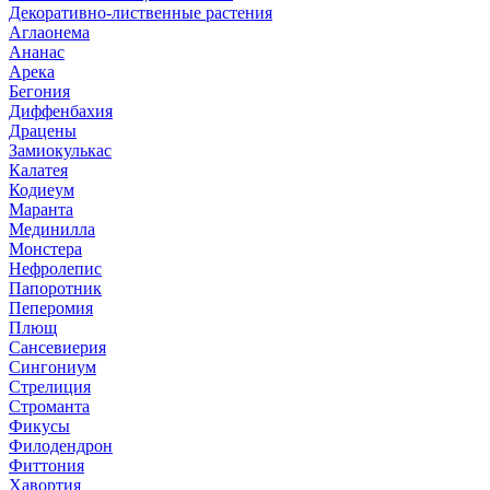
Декоративно-лиственные растения
Аглаонема
Ананас
Арека
Бегония
Диффенбахия
Драцены
Замиокулькас
Калатея
Кодиеум
Маранта
Мединилла
Монстера
Нефролепис
Папоротник
Пеперомия
Плющ
Сансевиерия
Сингониум
Стрелиция
Строманта
Фикусы
Филодендрон
Фиттония
Хавортия