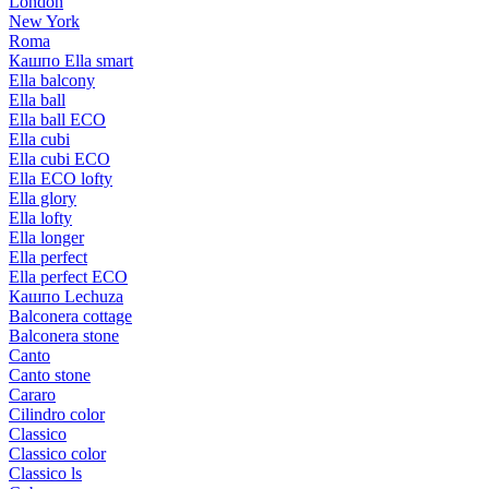
London
New York
Roma
Кашпо Ella smart
Ella balcony
Ella ball
Ella ball ECO
Ella cubi
Ella cubi ECO
Ella ECO lofty
Ella glory
Ella lofty
Ella longer
Ella perfect
Ella perfect ECO
Кашпо Lechuza
Balconera cottage
Balconera stone
Canto
Canto stone
Cararo
Cilindro color
Classico
Classico color
Classico ls