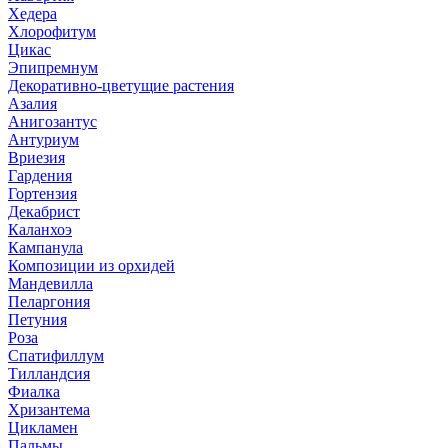
Хедера
Хлорофитум
Цикас
Эпипремнум
Декоративно-цветущие растения
Азалия
Анигозантус
Антуриум
Вриезия
Гардения
Гортензия
Декабрист
Каланхоэ
Кампанула
Композиции из орхидей
Мандевилла
Пеларгония
Петуния
Роза
Спатифиллум
Тилландсия
Фиалка
Хризантема
Цикламен
Пальмы