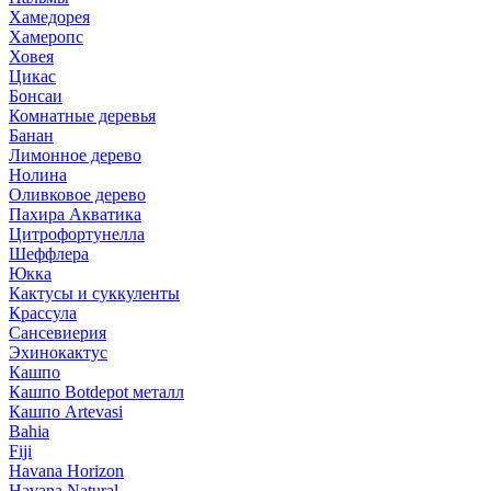
Хамедорея
Хамеропс
Ховея
Цикас
Бонсаи
Комнатные деревья
Банан
Лимонное дерево
Нолина
Оливковое дерево
Пахира Акватика
Цитрофортунелла
Шеффлера
Юкка
Кактусы и суккуленты
Крассула
Сансевиерия
Эхинокактус
Кашпо
Кашпо Botdepot металл
Кашпо Artevasi
Bahia
Fiji
Havana Horizon
Havana Natural