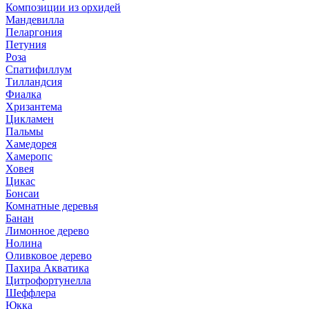
Композиции из орхидей
Мандевилла
Пеларгония
Петуния
Роза
Спатифиллум
Тилландсия
Фиалка
Хризантема
Цикламен
Пальмы
Хамедорея
Хамеропс
Ховея
Цикас
Бонсаи
Комнатные деревья
Банан
Лимонное дерево
Нолина
Оливковое дерево
Пахира Акватика
Цитрофортунелла
Шеффлера
Юкка