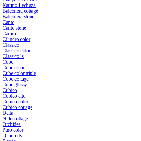
Кашпо Lechuza
Balconera cottage
Balconera stone
Canto
Canto stone
Cararo
Cilindro color
Classico
Classico color
Classico ls
Cube
Cube color
Cube color triple
Cube cottage
Cube glossy
Cubico
Cubico alto
Cubico color
Cubico cottage
Delta
Nido cottage
Orchidea
Puro color
Quadro ls