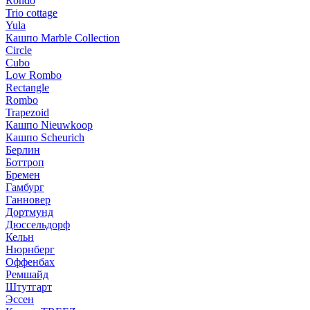
Rondo
Trio cottage
Yula
Кашпо Marble Collection
Circle
Cubo
Low Rombo
Rectangle
Rombo
Trapezoid
Кашпо Nieuwkoop
Кашпо Scheurich
Берлин
Боттроп
Бремен
Гамбург
Ганновер
Дортмунд
Дюссельдорф
Кельн
Нюрнберг
Оффенбах
Ремшайд
Штутгарт
Эссен