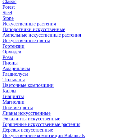
Classic
Forest
Steel
Stone
Искусственные растения
Папоротники искусственные
Ампельные искусственные растения
Искусственные цветы
Гортензии
Орхидеи
Розы
Пионы
Амариллисы
Гладиолусы
Тюльпаны
Цветочные композиции
Каллы
Гиацинты
Магнолии
Прочие цветы
Лианы искусственные
Эвкалипты искусственные
Горшечные искусственные растения
Деревья искусственные
Искусственные композиции Botanicals