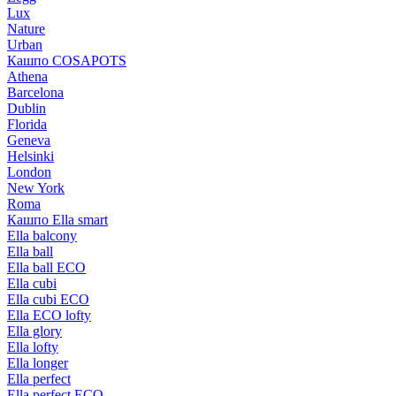
Lux
Nature
Urban
Кашпо COSAPOTS
Athena
Barcelona
Dublin
Florida
Geneva
Helsinki
London
New York
Roma
Кашпо Ella smart
Ella balcony
Ella ball
Ella ball ECO
Ella cubi
Ella cubi ECO
Ella ECO lofty
Ella glory
Ella lofty
Ella longer
Ella perfect
Ella perfect ECO