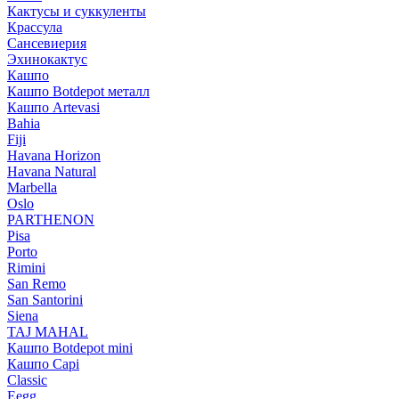
Кактусы и суккуленты
Крассула
Сансевиерия
Эхинокактус
Кашпо
Кашпо Botdepot металл
Кашпо Artevasi
Bahia
Fiji
Havana Horizon
Havana Natural
Marbella
Oslo
PARTHENON
Pisa
Porto
Rimini
San Remo
San Santorini
Siena
TAJ MAHAL
Кашпо Botdepot mini
Кашпо Capi
Classic
Eegg