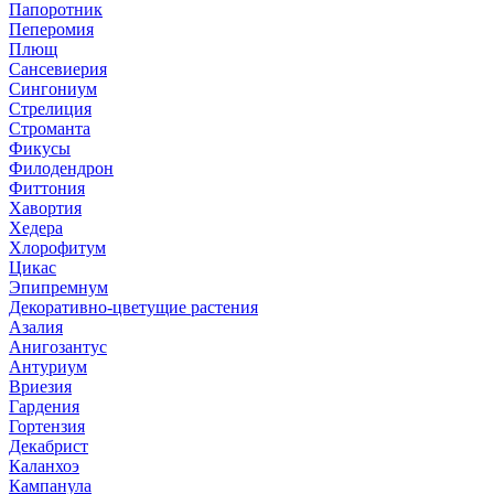
Папоротник
Пеперомия
Плющ
Сансевиерия
Сингониум
Стрелиция
Строманта
Фикусы
Филодендрон
Фиттония
Хавортия
Хедера
Хлорофитум
Цикас
Эпипремнум
Декоративно-цветущие растения
Азалия
Анигозантус
Антуриум
Вриезия
Гардения
Гортензия
Декабрист
Каланхоэ
Кампанула