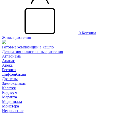
0
Корзина
Живые растения
Готовые композиции в кашпо
Декоративно-лиственные растения
Аглаонема
Ананас
Арека
Бегония
Диффенбахия
Драцены
Замиокулькас
Калатея
Кодиеум
Маранта
Мединилла
Монстера
Нефролепис