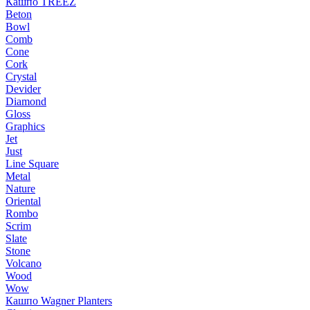
Кашпо TREEZ
Beton
Bowl
Comb
Cone
Cork
Crystal
Devider
Diamond
Gloss
Graphics
Jet
Just
Line Square
Metal
Nature
Oriental
Rombo
Scrim
Slate
Stone
Volcano
Wood
Wow
Кашпо Wagner Planters