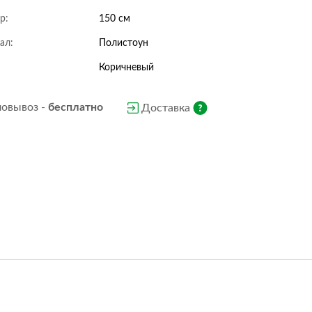
Nature
Oriental
р:
150 см
Rombo
Scrim
ал:
Полистоун
Slate
Stone
Volcano
Wood
Коричневый
Wow
овывоз -
бесплатно
Доставка
Classic
Forest
Steel
Stone