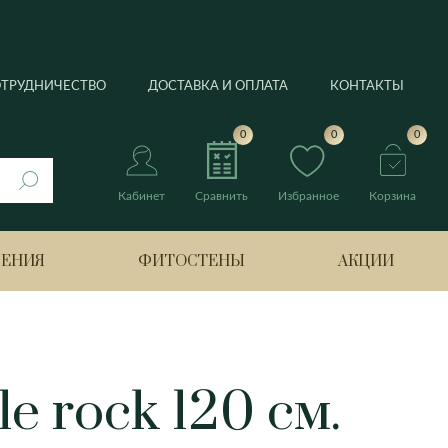
ОТРУДНИЧЕСТВО
ДОСТАВКА И ОПЛАТА
КОНТАКТЫ
0
0
0
Кабинет
Сравнить
Избранное
Корзина
РЕНИЯ
ФИТОСТЕНЫ
АКЦИИ
нтус
e rock 120 см.
Берлин
Банан
Боттроп
Лимонное дерево
ия
Бремен
Нолина
Гамбург
Оливковое дерево