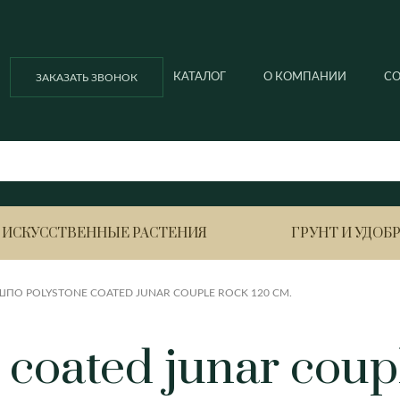
КАТАЛОГ
О КОМПАНИИ
С
ЗАКАЗАТЬ ЗВОНОК
ИСКУССТВЕННЫЕ РАСТЕНИЯ
ГРУНТ И УДОБ
ПО POLYSTONE COATED JUNAR COUPLE ROCK 120 СМ.
Ella balcony
Ella ball
Азалия
Анигоза
coated junar coupl
Ella ball ECO
Ella cubi
Антуриум
Вриезия
Ella cubi ECO
Ella ECO lofty
Ананас
Гардения
Гортенз