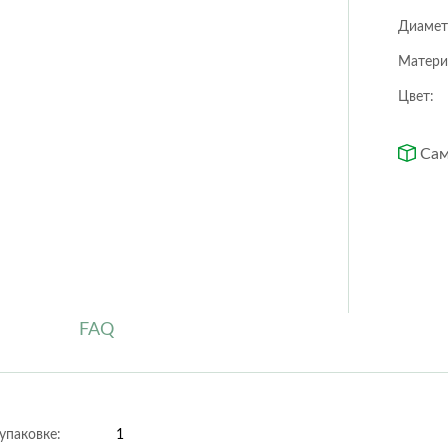
Orchidea
Puro color
Диамет
Quadro ls
Rondo
Матери
Trio cottage
Yula
Цвет:
Сам
Circle
Cubo
Low Rombo
Rectangle
Rombo
Trapezoid
FAQ
 упаковке:
1