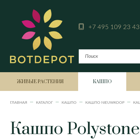
+7 495 109 23 43
ЖИВЫЕ РАСТЕНИЯ
КАШПО
ГЛАВНАЯ
КАТАЛОГ
КАШПО
КАШПО NIEUWKOOP
КАШ
Кашпо Polystone 
Bahia
Fiji
Аглаонема
Havana Horizon
Havana Natural