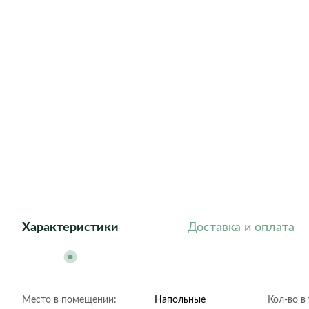
Athena
Barcelona
Dublin
Florida
Geneva
Helsinki
London
New York
Roma
Характеристики
Доставка и оплата
Место в помещении:
Напольные
Кол-во в