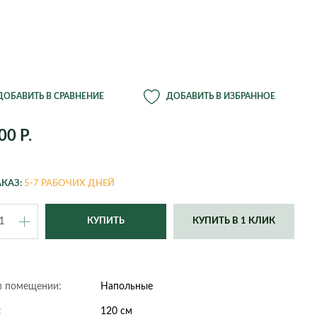
э
Ганновер
Пахира Акватика
Дортмунд
Цитрофортунелла
ции из
Дюссельдорф
Шеффлера
Кельн
Юкка
й
Нюрнберг
Оффенбах
ония
Ремшайд
Штутгарт
ДОБАВИТЬ В СРАВНЕНИЕ
ДОБАВИТЬ В ИЗБРАННОЕ
Эссен
Крассула
Сансевиерия
сия
Эхинокактус
00 Р.
тема
Beton
Bowl
КАЗ:
5-7 РАБОЧИХ ДНЕЙ
Comb
Cone
Cork
Crystal
КУПИТЬ В 1 КЛИК
пс
Devider
Diamond
Gloss
Graphics
Jet
Just
в помещении:
Напольные
Line Square
Metal
:
120 см