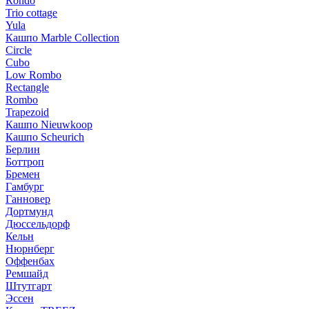
Rondo
Trio cottage
Yula
Кашпо Marble Collection
Circle
Cubo
Low Rombo
Rectangle
Rombo
Trapezoid
Кашпо Nieuwkoop
Кашпо Scheurich
Берлин
Боттроп
Бремен
Гамбург
Ганновер
Дортмунд
Дюссельдорф
Кельн
Нюрнберг
Оффенбах
Ремшайд
Штутгарт
Эссен