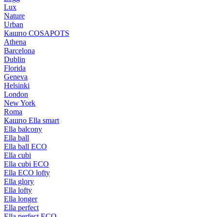
Lux
Nature
Urban
Кашпо COSAPOTS
Athena
Barcelona
Dublin
Florida
Geneva
Helsinki
London
New York
Roma
Кашпо Ella smart
Ella balcony
Ella ball
Ella ball ECO
Ella cubi
Ella cubi ECO
Ella ECO lofty
Ella glory
Ella lofty
Ella longer
Ella perfect
Ella perfect ECO