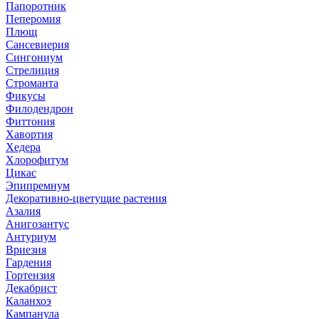
Папоротник
Пеперомия
Плющ
Сансевиерия
Сингониум
Стрелиция
Строманта
Фикусы
Филодендрон
Фиттония
Хавортия
Хедера
Хлорофитум
Цикас
Эпипремнум
Декоративно-цветущие растения
Азалия
Анигозантус
Антуриум
Вриезия
Гардения
Гортензия
Декабрист
Каланхоэ
Кампанула