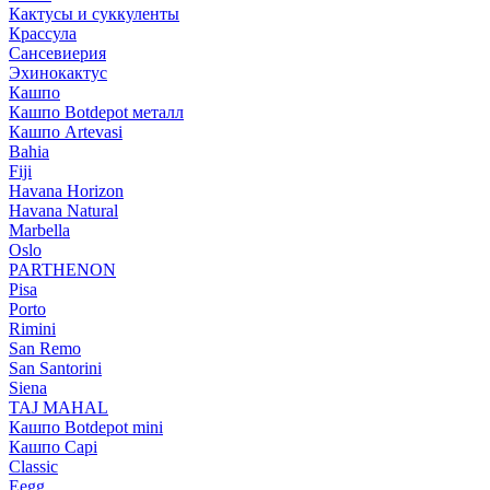
Кактусы и суккуленты
Крассула
Сансевиерия
Эхинокактус
Кашпо
Кашпо Botdepot металл
Кашпо Artevasi
Bahia
Fiji
Havana Horizon
Havana Natural
Marbella
Oslo
PARTHENON
Pisa
Porto
Rimini
San Remo
San Santorini
Siena
TAJ MAHAL
Кашпо Botdepot mini
Кашпо Capi
Classic
Eegg