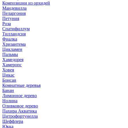
Композиции из орхидей
Мандевилла
Пеларгония
Петуния
Роза
Спатифиллум
Тилландсия
Фиалка
Хризантема
Цикламен
Пальмы
Хамедорея
Хамеропс
Ховея
Цикас
Бонсаи
Комнатные деревья
Банан
Лимонное дерево
Нолина
Оливковое дерево
Пахира Акватика
Цитрофортунелла
Шеффлера
Юкка