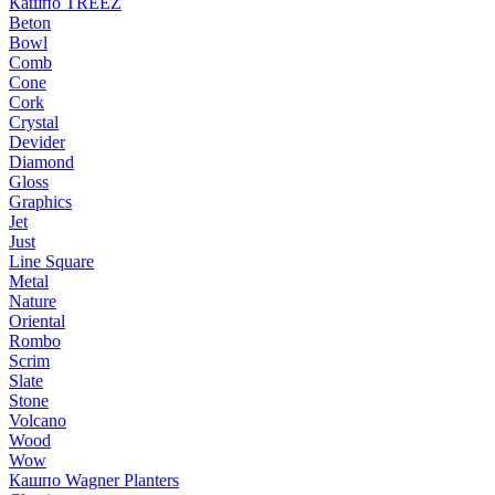
Кашпо TREEZ
Beton
Bowl
Comb
Cone
Cork
Crystal
Devider
Diamond
Gloss
Graphics
Jet
Just
Line Square
Metal
Nature
Oriental
Rombo
Scrim
Slate
Stone
Volcano
Wood
Wow
Кашпо Wagner Planters