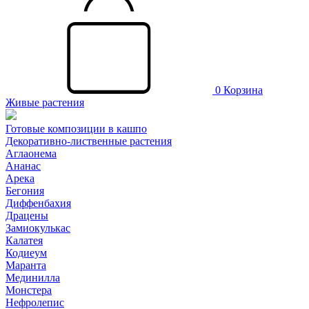
0
Корзина
Живые растения
Готовые композиции в кашпо
Декоративно-лиственные растения
Аглаонема
Ананас
Арека
Бегония
Диффенбахия
Драцены
Замиокулькас
Калатея
Кодиеум
Маранта
Мединилла
Монстера
Нефролепис