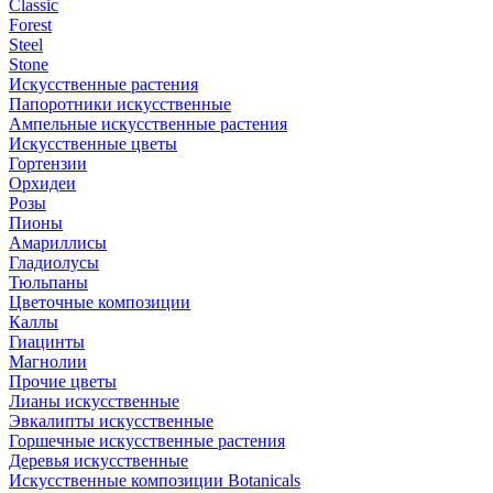
Classic
Forest
Steel
Stone
Искусственные растения
Папоротники искусственные
Ампельные искусственные растения
Искусственные цветы
Гортензии
Орхидеи
Розы
Пионы
Амариллисы
Гладиолусы
Тюльпаны
Цветочные композиции
Каллы
Гиацинты
Магнолии
Прочие цветы
Лианы искусственные
Эвкалипты искусственные
Горшечные искусственные растения
Деревья искусственные
Искусственные композиции Botanicals