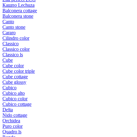
Кашпо Lechuza
Balconera cottage
Balconera stone
Canto
Canto stone
Cararo
Cilindro color
Classico
Classico color
Classico ls
Cube
Cube color
Cube color triple
Cube cottage
Cube glossy
Cubico
Cubico alto
Cubico color
Cubico cottage
Delta
Nido cottage
Orchidea
Puro color
Quadro ls