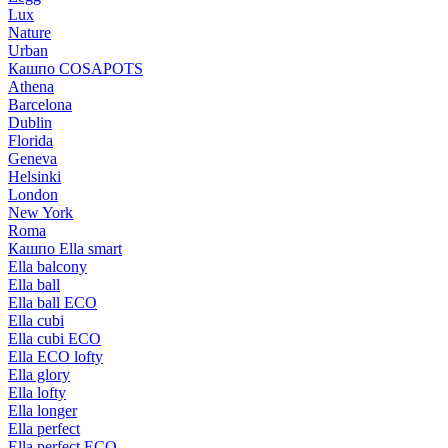
Lux
Nature
Urban
Кашпо COSAPOTS
Athena
Barcelona
Dublin
Florida
Geneva
Helsinki
London
New York
Roma
Кашпо Ella smart
Ella balcony
Ella ball
Ella ball ECO
Ella cubi
Ella cubi ECO
Ella ECO lofty
Ella glory
Ella lofty
Ella longer
Ella perfect
Ella perfect ECO