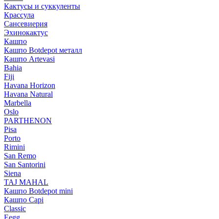
Кактусы и суккуленты
Крассула
Сансевиерия
Эхинокактус
Кашпо
Кашпо Botdepot металл
Кашпо Artevasi
Bahia
Fiji
Havana Horizon
Havana Natural
Marbella
Oslo
PARTHENON
Pisa
Porto
Rimini
San Remo
San Santorini
Siena
TAJ MAHAL
Кашпо Botdepot mini
Кашпо Capi
Classic
Eegg