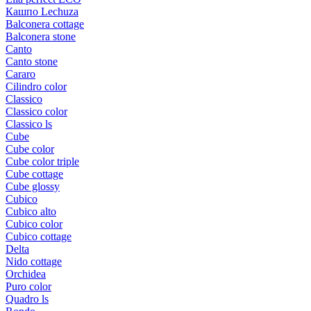
Кашпо Lechuza
Balconera cottage
Balconera stone
Canto
Canto stone
Cararo
Cilindro color
Classico
Classico color
Classico ls
Cube
Cube color
Cube color triple
Cube cottage
Cube glossy
Cubico
Cubico alto
Cubico color
Cubico cottage
Delta
Nido cottage
Orchidea
Puro color
Quadro ls