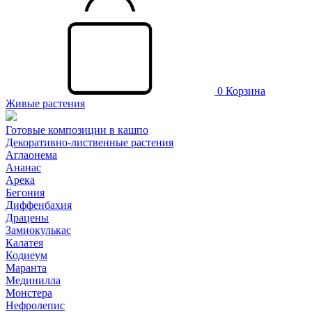
0
Корзина
Живые растения
Готовые композиции в кашпо
Декоративно-лиственные растения
Аглаонема
Ананас
Арека
Бегония
Диффенбахия
Драцены
Замиокулькас
Калатея
Кодиеум
Маранта
Мединилла
Монстера
Нефролепис