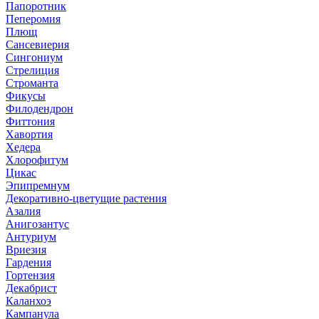
Папоротник
Пеперомия
Плющ
Сансевиерия
Сингониум
Стрелиция
Строманта
Фикусы
Филодендрон
Фиттония
Хавортия
Хедера
Хлорофитум
Цикас
Эпипремнум
Декоративно-цветущие растения
Азалия
Анигозантус
Антуриум
Вриезия
Гардения
Гортензия
Декабрист
Каланхоэ
Кампанула