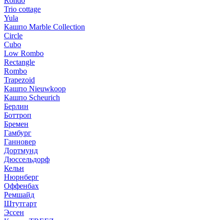
Rondo
Trio cottage
Yula
Кашпо Marble Collection
Circle
Cubo
Low Rombo
Rectangle
Rombo
Trapezoid
Кашпо Nieuwkoop
Кашпо Scheurich
Берлин
Боттроп
Бремен
Гамбург
Ганновер
Дортмунд
Дюссельдорф
Кельн
Нюрнберг
Оффенбах
Ремшайд
Штутгарт
Эссен