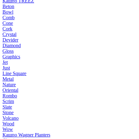
Кашпо TREEZ
Beton
Bowl
Comb
Cone
Cork
Crystal
Devider
Diamond
Gloss
Graphics
Jet
Just
Line Square
Metal
Nature
Oriental
Rombo
Scrim
Slate
Stone
Volcano
Wood
Wow
Кашпо Wagner Planters