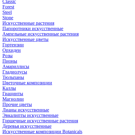
Classic
Forest
Steel
Stone
Искусственные растения
Папоротники искусственные
Ампельные искусственные растения
Искусственные цветы
Гортензии
Орхидеи
Розы
Пионы
Амариллисы
Гладиолусы
Тюльпаны
Цветочные композиции
Каллы
Гиацинты
Магнолии
Прочие цветы
Лианы искусственные
Эвкалипты искусственные
Горшечные искусственные растения
Деревья искусственные
Искусственные композиции Botanicals