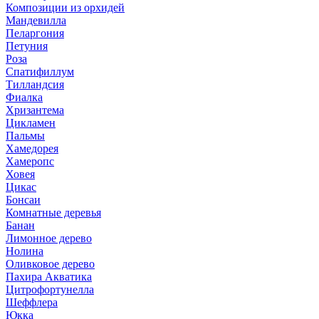
Композиции из орхидей
Мандевилла
Пеларгония
Петуния
Роза
Спатифиллум
Тилландсия
Фиалка
Хризантема
Цикламен
Пальмы
Хамедорея
Хамеропс
Ховея
Цикас
Бонсаи
Комнатные деревья
Банан
Лимонное дерево
Нолина
Оливковое дерево
Пахира Акватика
Цитрофортунелла
Шеффлера
Юкка