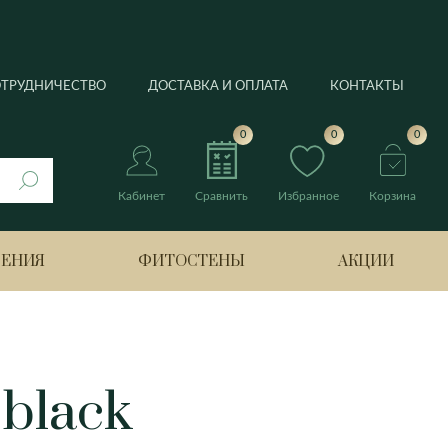
ОТРУДНИЧЕСТВО
ДОСТАВКА И ОПЛАТА
КОНТАКТЫ
0
0
0
Кабинет
Сравнить
Избранное
Корзина
РЕНИЯ
ФИТОСТЕНЫ
АКЦИИ
нтус
 black
Берлин
Банан
Боттроп
Лимонное дерево
ия
Бремен
Нолина
Гамбург
Оливковое дерево