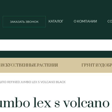
КАТАЛОГ
О КОМПАНИИ
С
ЗАКАЗАТЬ ЗВОНОК
ИСКУССТВЕННЫЕ РАСТЕНИЯ
ГРУНТ И УДОБ
ПО REFINED JUMBO LEX S VOLCANO BLACK
Ella balcony
Ella ball
Азалия
Анигоза
mbo lex s volcano
Ella ball ECO
Ella cubi
Антуриум
Вриезия
Ella cubi ECO
Ella ECO lofty
Ананас
Гардения
Гортенз