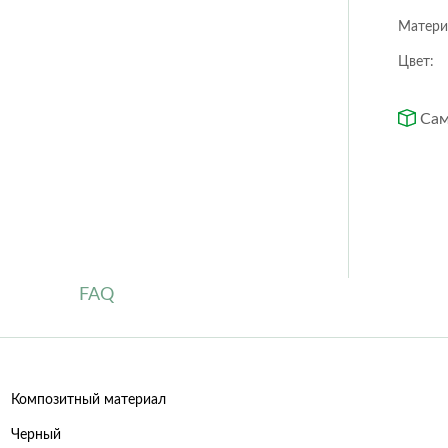
Orchidea
Puro color
Матери
Quadro ls
Rondo
Цвет:
Trio cottage
Yula
Сам
Circle
Cubo
Low Rombo
Rectangle
Rombo
Trapezoid
FAQ
Композитный материал
Черный