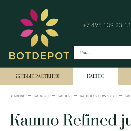
+7 495 109 23 43
ЖИВЫЕ РАСТЕНИЯ
КАШПО
ГЛАВНАЯ
КАТАЛОГ
КАШПО
КАШПО NIEUWKOOP
КАШ
Кашпо Refined ju
Bahia
Fiji
Аглаонема
Havana Horizon
Havana Natural