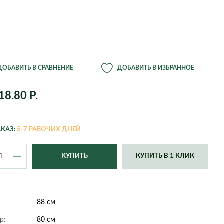
э
Ганновер
Пахира Акватика
Дортмунд
Цитрофортунелла
ции из
Дюссельдорф
Шеффлера
Кельн
Юкка
й
Нюрнберг
Оффенбах
ония
Ремшайд
Штутгарт
ДОБАВИТЬ В СРАВНЕНИЕ
ДОБАВИТЬ В ИЗБРАННОЕ
Эссен
Крассула
Сансевиерия
сия
Эхинокактус
18.80 Р.
тема
Beton
Bowl
КАЗ:
5-7 РАБОЧИХ ДНЕЙ
Comb
Cone
Cork
Crystal
КУПИТЬ В 1 КЛИК
пс
Devider
Diamond
Gloss
Graphics
Jet
Just
:
88 см
Line Square
Metal
р:
80 см