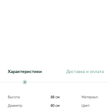
Athena
Barcelona
Dublin
Florida
Geneva
Helsinki
London
New York
Roma
Характеристики
Доставка и оплата
Высота:
88 см
Материал:
Диаметр:
80 см
Цвет: