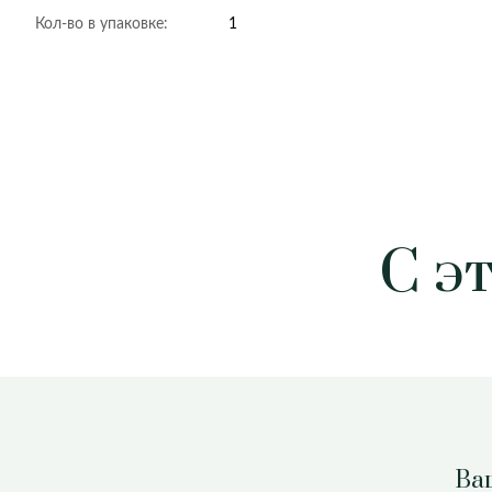
Кол-во в упаковке:
1
С э
Ваш