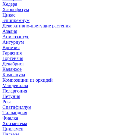
Хедера
Хлорофитум
Цикас
Эпипремнум
Декоративно-цветущие растения
Азалия
Анигозантус
Антуриум
Вриезия
Гардения
Гортензия
Декабрист
Каланхоэ
Кампанула
Композиции из орхидей
Мандевилла
Пеларгония
Петуния
Роза
Спатифиллум
Тилландсия
Фиалка
Хризантема
Цикламен
Пальмы