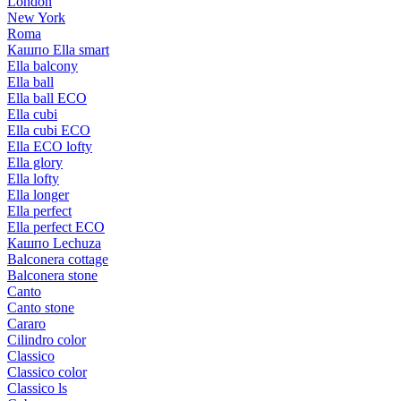
London
New York
Roma
Кашпо Ella smart
Ella balcony
Ella ball
Ella ball ECO
Ella cubi
Ella cubi ECO
Ella ECO lofty
Ella glory
Ella lofty
Ella longer
Ella perfect
Ella perfect ECO
Кашпо Lechuza
Balconera cottage
Balconera stone
Canto
Canto stone
Cararo
Cilindro color
Classico
Classico color
Classico ls