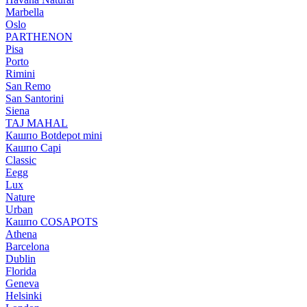
Marbella
Oslo
PARTHENON
Pisa
Porto
Rimini
San Remo
San Santorini
Siena
TAJ MAHAL
Кашпо Botdepot mini
Кашпо Capi
Classic
Eegg
Lux
Nature
Urban
Кашпо COSAPOTS
Athena
Barcelona
Dublin
Florida
Geneva
Helsinki