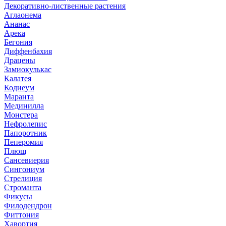
Декоративно-лиственные растения
Аглаонема
Ананас
Арека
Бегония
Диффенбахия
Драцены
Замиокулькас
Калатея
Кодиеум
Маранта
Мединилла
Монстера
Нефролепис
Папоротник
Пеперомия
Плющ
Сансевиерия
Сингониум
Стрелиция
Строманта
Фикусы
Филодендрон
Фиттония
Хавортия