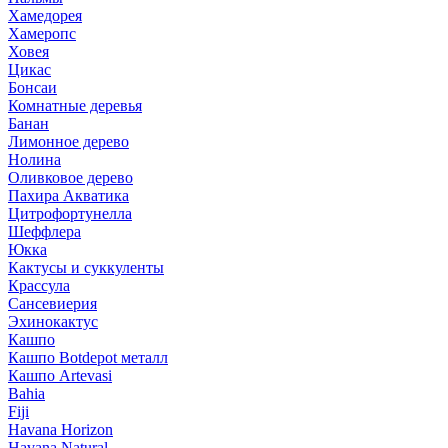
Хамедорея
Хамеропс
Ховея
Цикас
Бонсаи
Комнатные деревья
Банан
Лимонное дерево
Нолина
Оливковое дерево
Пахира Акватика
Цитрофортунелла
Шеффлера
Юкка
Кактусы и суккуленты
Крассула
Сансевиерия
Эхинокактус
Кашпо
Кашпо Botdepot металл
Кашпо Artevasi
Bahia
Fiji
Havana Horizon
Havana Natural