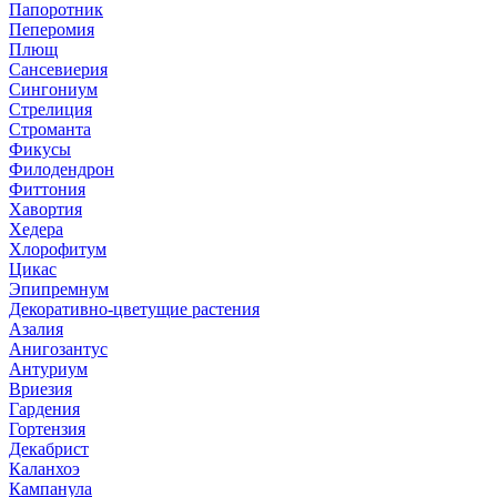
Папоротник
Пеперомия
Плющ
Сансевиерия
Сингониум
Стрелиция
Строманта
Фикусы
Филодендрон
Фиттония
Хавортия
Хедера
Хлорофитум
Цикас
Эпипремнум
Декоративно-цветущие растения
Азалия
Анигозантус
Антуриум
Вриезия
Гардения
Гортензия
Декабрист
Каланхоэ
Кампанула