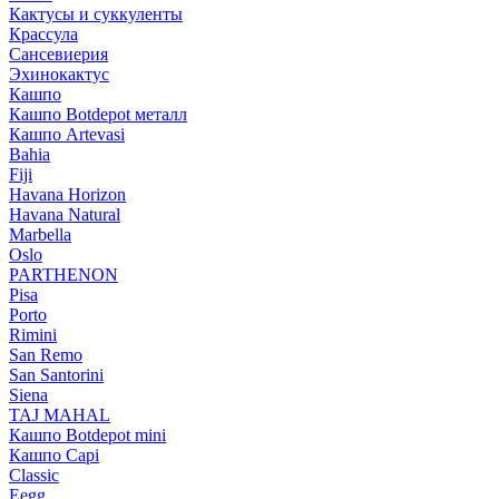
Кактусы и суккуленты
Крассула
Сансевиерия
Эхинокактус
Кашпо
Кашпо Botdepot металл
Кашпо Artevasi
Bahia
Fiji
Havana Horizon
Havana Natural
Marbella
Oslo
PARTHENON
Pisa
Porto
Rimini
San Remo
San Santorini
Siena
TAJ MAHAL
Кашпо Botdepot mini
Кашпо Capi
Classic
Eegg