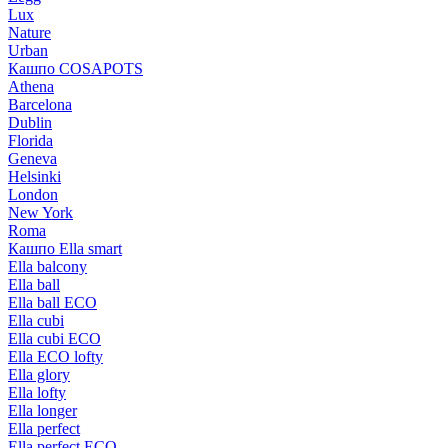
Lux
Nature
Urban
Кашпо COSAPOTS
Athena
Barcelona
Dublin
Florida
Geneva
Helsinki
London
New York
Roma
Кашпо Ella smart
Ella balcony
Ella ball
Ella ball ECO
Ella cubi
Ella cubi ECO
Ella ECO lofty
Ella glory
Ella lofty
Ella longer
Ella perfect
Ella perfect ECO