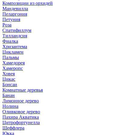
Композиции из орхидей
Мандевилла
Пеларгония
Петуния
Роза
Спатифиллум
Тилландсия
Фиалка
Хризантема
Цикламен
Пальмы
Хамедорея
Хамеропс
Ховея
Цикас
Бонсаи
Комнатные деревья
Банан
Лимонное дерево
Нолина
Оливковое дерево
Пахира Акватика
Цитрофортунелла
Шеффлера
Юкка