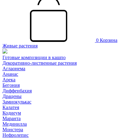
0
Корзина
Живые растения
Готовые композиции в кашпо
Декоративно-лиственные растения
Аглаонема
Ананас
Арека
Бегония
Диффенбахия
Драцены
Замиокулькас
Калатея
Кодиеум
Маранта
Мединилла
Монстера
Нефролепис