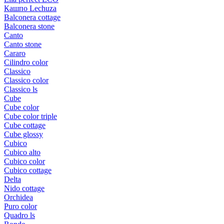
Кашпо Lechuza
Balconera cottage
Balconera stone
Canto
Canto stone
Cararo
Cilindro color
Classico
Classico color
Classico ls
Cube
Cube color
Cube color triple
Cube cottage
Cube glossy
Cubico
Cubico alto
Cubico color
Cubico cottage
Delta
Nido cottage
Orchidea
Puro color
Quadro ls