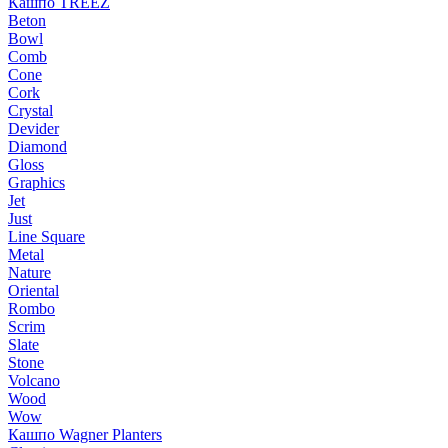
Кашпо TREEZ
Beton
Bowl
Comb
Cone
Cork
Crystal
Devider
Diamond
Gloss
Graphics
Jet
Just
Line Square
Metal
Nature
Oriental
Rombo
Scrim
Slate
Stone
Volcano
Wood
Wow
Кашпо Wagner Planters