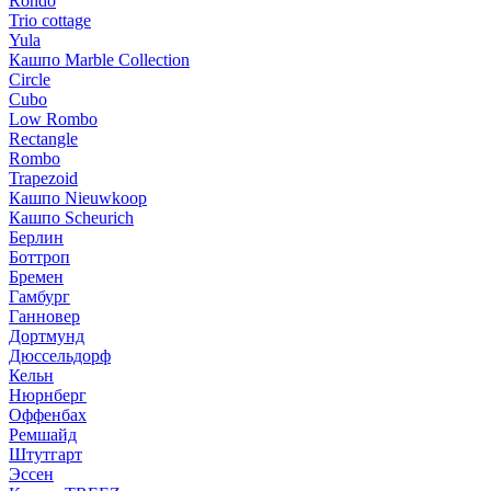
Rondo
Trio cottage
Yula
Кашпо Marble Collection
Circle
Cubo
Low Rombo
Rectangle
Rombo
Trapezoid
Кашпо Nieuwkoop
Кашпо Scheurich
Берлин
Боттроп
Бремен
Гамбург
Ганновер
Дортмунд
Дюссельдорф
Кельн
Нюрнберг
Оффенбах
Ремшайд
Штутгарт
Эссен