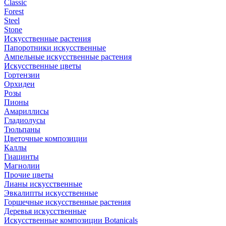
Classic
Forest
Steel
Stone
Искусственные растения
Папоротники искусственные
Ампельные искусственные растения
Искусственные цветы
Гортензии
Орхидеи
Розы
Пионы
Амариллисы
Гладиолусы
Тюльпаны
Цветочные композиции
Каллы
Гиацинты
Магнолии
Прочие цветы
Лианы искусственные
Эвкалипты искусственные
Горшечные искусственные растения
Деревья искусственные
Искусственные композиции Botanicals