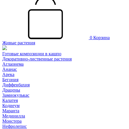
0
Корзина
Живые растения
Готовые композиции в кашпо
Декоративно-лиственные растения
Аглаонема
Ананас
Арека
Бегония
Диффенбахия
Драцены
Замиокулькас
Калатея
Кодиеум
Маранта
Мединилла
Монстера
Нефролепис