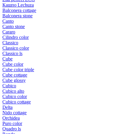
Кашпо Lechuza
Balconera cottage
Balconera stone
Canto
Canto stone
Cararo
Cilindro color
Classico
Classico color
Classico ls
Cube
Cube color
Cube color triple
Cube cottage
Cube glossy
Cubico
Cubico alto
Cubico color
Cubico cottage
Delta
Nido cottage
Orchidea
Puro color
Quadro ls