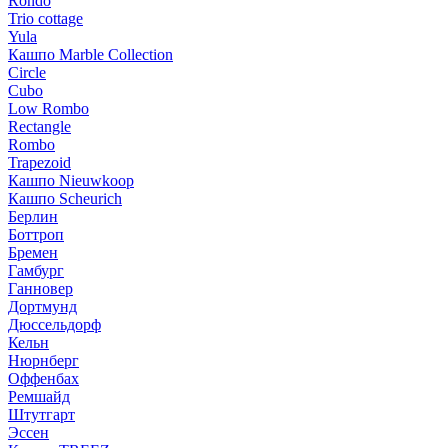
Rondo
Trio cottage
Yula
Кашпо Marble Collection
Circle
Cubo
Low Rombo
Rectangle
Rombo
Trapezoid
Кашпо Nieuwkoop
Кашпо Scheurich
Берлин
Боттроп
Бремен
Гамбург
Ганновер
Дортмунд
Дюссельдорф
Кельн
Нюрнберг
Оффенбах
Ремшайд
Штутгарт
Эссен