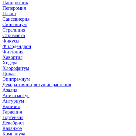
Папоротник
Пеперомия
Плющ
Сансевиерия
Сингониум
Стрелиция
Строманта
Фикусы
Филодендрон
Фиттония
Хавортия
Хедера
Хлорофитум
Цикас
Эпипремнум
Декоративно-цветущие растения
Азалия
Анигозантус
Антуриум
Вриезия
Гардения
Гортензия
Декабрист
Каланхоэ
Кампанула