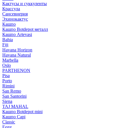
Кактусы и суккуленты
Крассула
Сансевиерия
Эхинокактус
Кашпо
Кашпо Botdepot металл
Кашпо Artevasi
Bahia
Fiji
Havana Horizon
Havana Natural
Marbella
Oslo
PARTHENON
Pisa
Porto
Rimini
San Remo
San Santorini
Siena
TAJ MAHAL
Кашпо Botdepot mini
Кашпо Capi
Classic
Eegg