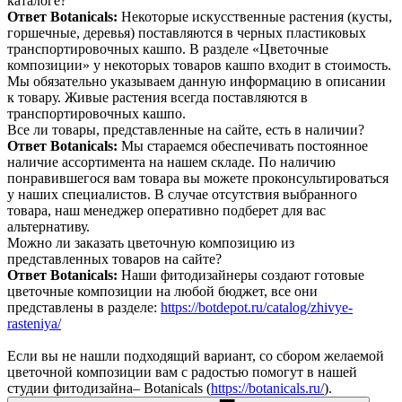
каталоге?
Ответ Botanicals:
Некоторые искусственные растения (кусты,
горшечные, деревья) поставляются в черных пластиковых
транспортировочных кашпо. В разделе «Цветочные
композиции» у некоторых товаров кашпо входит в стоимость.
Мы обязательно указываем данную информацию в описании
к товару. Живые растения всегда поставляются в
транспортировочных кашпо.
Все ли товары, представленные на сайте, есть в наличии?
Ответ Botanicals:
Мы стараемся обеспечивать постоянное
наличие ассортимента на нашем складе. По наличию
понравившегося вам товара вы можете проконсультироваться
у наших специалистов. В случае отсутствия выбранного
товара, наш менеджер оперативно подберет для вас
альтернативу.
Можно ли заказать цветочную композицию из
представленных товаров на сайте?
Ответ Botanicals:
Наши фитодизайнеры создают готовые
цветочные композиции на любой бюджет, все они
представлены в разделе:
https://botdepot.ru/catalog/zhivye-
rasteniya/
Если вы не нашли подходящий вариант, со сбором желаемой
цветочной композиции вам с радостью помогут в нашей
студии фитодизайна– Botanicals (
https://botanicals.ru/
).