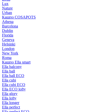
Lux
Nature
Urban
Кашпо COSAPOTS
Athena
Barcelona
Dublin
Florida
Geneva
Helsinki
London
New York
Roma
Кашпо Ella smart
Ella balcony
Ella ball
Ella ball ECO
Ella cubi
Ella cubi ECO
Ella ECO lofty
Ella glory
Ella lofty
Ella longer
Ella perfect
Ella perfect ECO