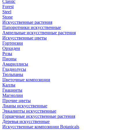
Classic
Forest
Steel
Stone
Искусственные растения
Папоротники искусственные
Ампельные искусственные растения
Искусственные цветы
Гортензии
Орхидеи
Розы
Пионы
Амариллисы
Гладиолусы
Тюльпаны
Цветочные композиции
Каллы
Гиацинты
Магнолии
Прочие цветы
Лианы искусственные
Эвкалипты искусственные
Горшечные искусственные растения
Деревья искусственные
Искусственные композиции Botanicals