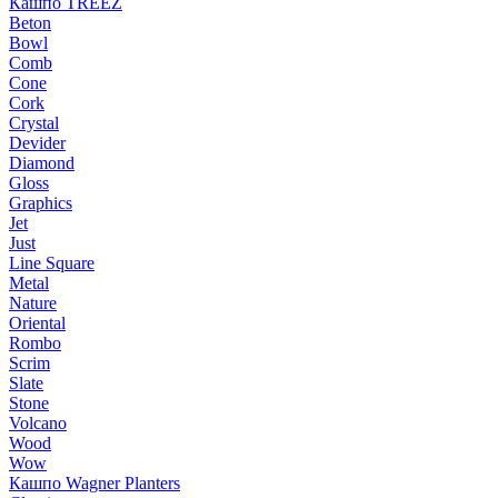
Кашпо TREEZ
Beton
Bowl
Comb
Cone
Cork
Crystal
Devider
Diamond
Gloss
Graphics
Jet
Just
Line Square
Metal
Nature
Oriental
Rombo
Scrim
Slate
Stone
Volcano
Wood
Wow
Кашпо Wagner Planters