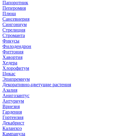
Папоротник
Пеперомия
Плющ
Сансевиерия
Сингониум
Стрелиция
Строманта
Фикусы
Филодендрон
Фиттония
Хавортия
Хедера
Хлорофитум
Цикас
Эпипремнум
Декоративно-цветущие растения
Азалия
Анигозантус
Антуриум
Вриезия
Гардения
Гортензия
Декабрист
Каланхоэ
Кампанула