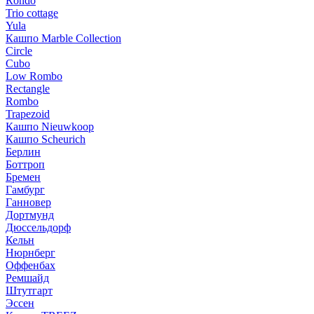
Rondo
Trio cottage
Yula
Кашпо Marble Collection
Circle
Cubo
Low Rombo
Rectangle
Rombo
Trapezoid
Кашпо Nieuwkoop
Кашпо Scheurich
Берлин
Боттроп
Бремен
Гамбург
Ганновер
Дортмунд
Дюссельдорф
Кельн
Нюрнберг
Оффенбах
Ремшайд
Штутгарт
Эссен