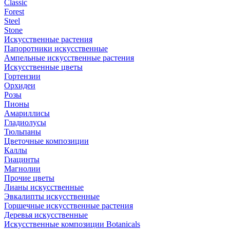
Classic
Forest
Steel
Stone
Искусственные растения
Папоротники искусственные
Ампельные искусственные растения
Искусственные цветы
Гортензии
Орхидеи
Розы
Пионы
Амариллисы
Гладиолусы
Тюльпаны
Цветочные композиции
Каллы
Гиацинты
Магнолии
Прочие цветы
Лианы искусственные
Эвкалипты искусственные
Горшечные искусственные растения
Деревья искусственные
Искусственные композиции Botanicals