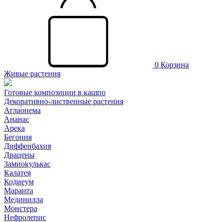
0
Корзина
Живые растения
Готовые композиции в кашпо
Декоративно-лиственные растения
Аглаонема
Ананас
Арека
Бегония
Диффенбахия
Драцены
Замиокулькас
Калатея
Кодиеум
Маранта
Мединилла
Монстера
Нефролепис