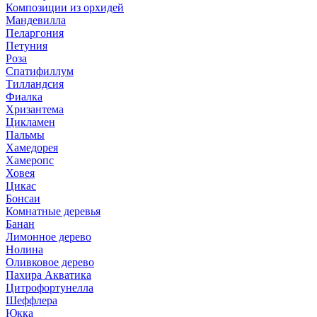
Композиции из орхидей
Мандевилла
Пеларгония
Петуния
Роза
Спатифиллум
Тилландсия
Фиалка
Хризантема
Цикламен
Пальмы
Хамедорея
Хамеропс
Ховея
Цикас
Бонсаи
Комнатные деревья
Банан
Лимонное дерево
Нолина
Оливковое дерево
Пахира Акватика
Цитрофортунелла
Шеффлера
Юкка