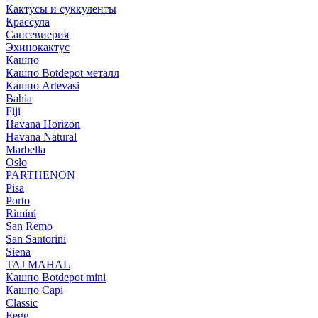
Кактусы и суккуленты
Крассула
Сансевиерия
Эхинокактус
Кашпо
Кашпо Botdepot металл
Кашпо Artevasi
Bahia
Fiji
Havana Horizon
Havana Natural
Marbella
Oslo
PARTHENON
Pisa
Porto
Rimini
San Remo
San Santorini
Siena
TAJ MAHAL
Кашпо Botdepot mini
Кашпо Capi
Classic
Eegg