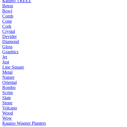
Кашпо TREEZ
Beton
Bowl
Comb
Cone
Cork
Crystal
Devider
Diamond
Gloss
Graphics
Jet
Just
Line Square
Metal
Nature
Oriental
Rombo
Scrim
Slate
Stone
Volcano
Wood
Wow
Кашпо Wagner Planters