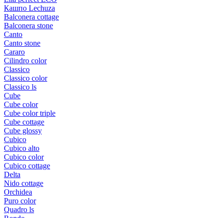
Кашпо Lechuza
Balconera cottage
Balconera stone
Canto
Canto stone
Cararo
Cilindro color
Classico
Classico color
Classico ls
Cube
Cube color
Cube color triple
Cube cottage
Cube glossy
Cubico
Cubico alto
Cubico color
Cubico cottage
Delta
Nido cottage
Orchidea
Puro color
Quadro ls