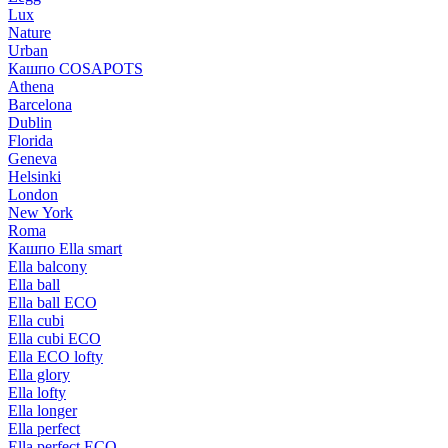
Lux
Nature
Urban
Кашпо COSAPOTS
Athena
Barcelona
Dublin
Florida
Geneva
Helsinki
London
New York
Roma
Кашпо Ella smart
Ella balcony
Ella ball
Ella ball ECO
Ella cubi
Ella cubi ECO
Ella ECO lofty
Ella glory
Ella lofty
Ella longer
Ella perfect
Ella perfect ECO