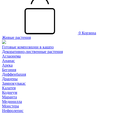
0
Корзина
Живые растения
Готовые композиции в кашпо
Декоративно-лиственные растения
Аглаонема
Ананас
Арека
Бегония
Диффенбахия
Драцены
Замиокулькас
Калатея
Кодиеум
Маранта
Мединилла
Монстера
Нефролепис