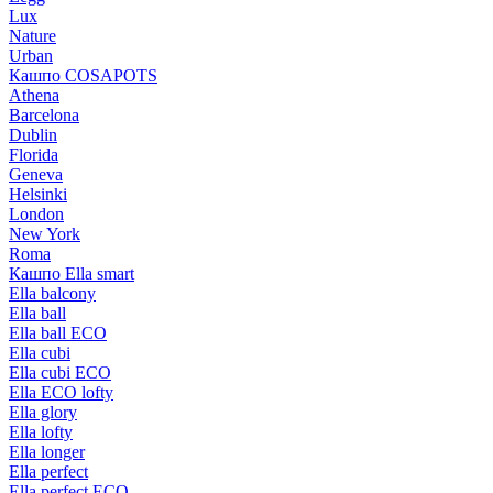
Lux
Nature
Urban
Кашпо COSAPOTS
Athena
Barcelona
Dublin
Florida
Geneva
Helsinki
London
New York
Roma
Кашпо Ella smart
Ella balcony
Ella ball
Ella ball ECO
Ella cubi
Ella cubi ECO
Ella ECO lofty
Ella glory
Ella lofty
Ella longer
Ella perfect
Ella perfect ECO