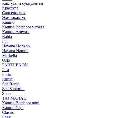
Кактусы и суккуленты
Крассула
Сансевиерия
Эхинокактус
Кашпо
Кашпо Botdepot металл
Кашпо Artevasi
Bahia
Fiji
Havana Horizon
Havana Natural
Marbella
Oslo
PARTHENON
Pisa
Porto
Rimini
San Remo
San Santorini
Siena
TAJ MAHAL
Кашпо Botdepot mini
Кашпо Capi
Classic
Eegg