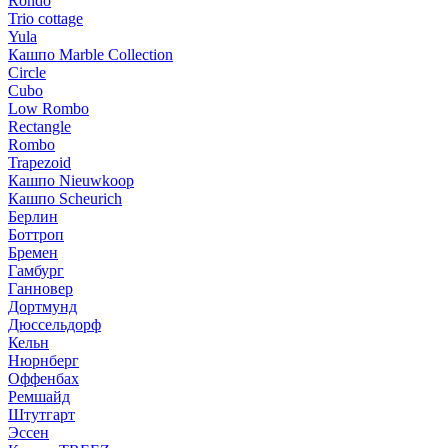
Rondo
Trio cottage
Yula
Кашпо Marble Collection
Circle
Cubo
Low Rombo
Rectangle
Rombo
Trapezoid
Кашпо Nieuwkoop
Кашпо Scheurich
Берлин
Боттроп
Бремен
Гамбург
Ганновер
Дортмунд
Дюссельдорф
Кельн
Нюрнберг
Оффенбах
Ремшайд
Штутгарт
Эссен