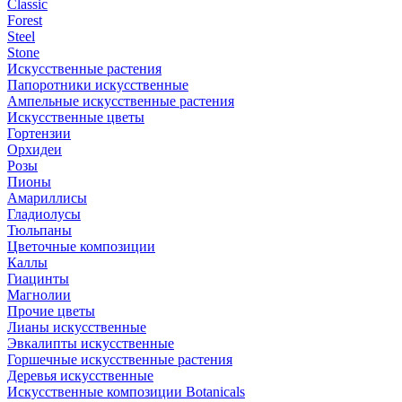
Classic
Forest
Steel
Stone
Искусственные растения
Папоротники искусственные
Ампельные искусственные растения
Искусственные цветы
Гортензии
Орхидеи
Розы
Пионы
Амариллисы
Гладиолусы
Тюльпаны
Цветочные композиции
Каллы
Гиацинты
Магнолии
Прочие цветы
Лианы искусственные
Эвкалипты искусственные
Горшечные искусственные растения
Деревья искусственные
Искусственные композиции Botanicals