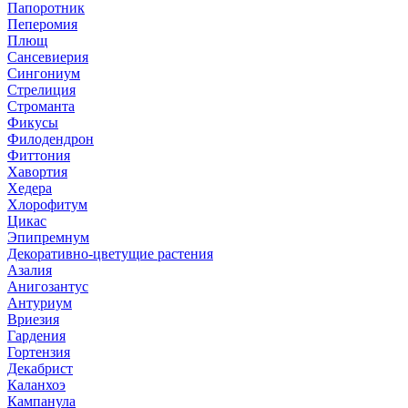
Папоротник
Пеперомия
Плющ
Сансевиерия
Сингониум
Стрелиция
Строманта
Фикусы
Филодендрон
Фиттония
Хавортия
Хедера
Хлорофитум
Цикас
Эпипремнум
Декоративно-цветущие растения
Азалия
Анигозантус
Антуриум
Вриезия
Гардения
Гортензия
Декабрист
Каланхоэ
Кампанула