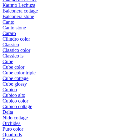
Кашпо Lechuza
Balconera cottage
Balconera stone
Canto
Canto stone
Cararo
Cilindro color
Classico
Classico color
Classico ls
Cube
Cube color
Cube color triple
Cube cottage
Cube glossy
Cubico
Cubico alto
Cubico color
Cubico cottage
Delta
Nido cottage
Orchidea
Puro color
Quadro ls