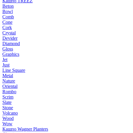
Кашпо TREEZ
Beton
Bowl
Comb
Cone
Cork
Crystal
Devider
Diamond
Gloss
Graphics
Jet
Just
Line Square
Metal
Nature
Oriental
Rombo
Scrim
Slate
Stone
Volcano
Wood
Wow
Кашпо Wagner Planters