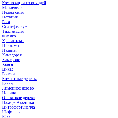
Композиции из орхидей
Мандевилла
Пеларгония
Петуния
Роза
Спатифиллум
Тилландсия
Фиалка
Хризантема
Цикламен
Пальмы
Хамедорея
Хамеропс
Ховея
Цикас
Бонсаи
Комнатные деревья
Банан
Лимонное дерево
Нолина
Оливковое дерево
Пахира Акватика
Цитрофортунелла
Шеффлера
Юкка