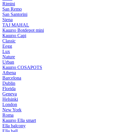
Rimini
San Remo
San Santorini
Siena
TAJ MAHAL
Кашпо Botdepot mini
Кашпо Capi
Classic
Eegg
Lux
Nature
Urban
Кашпо COSAPOTS
Athena
Barcelona
Dublin
Florida
Geneva
Helsinki
London
New York
Roma
Кашпо Ella smart
Ella balcony
Ella ball