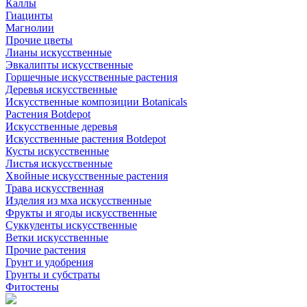
Каллы
Гиацинты
Магнолии
Прочие цветы
Лианы искусственные
Эвкалипты искусственные
Горшечные искусственные растения
Деревья искусственные
Искусственные композиции Botanicals
Растения Botdepot
Искусственные деревья
Искусственные растения Botdepot
Кусты искусственные
Листья искусственные
Хвойные искусственные растения
Трава искусственная
Изделия из мха искусственные
Фрукты и ягоды искусственные
Суккуленты искусственные
Ветки искусственные
Прочие растения
Грунт и удобрения
Грунты и субстраты
Фитостены