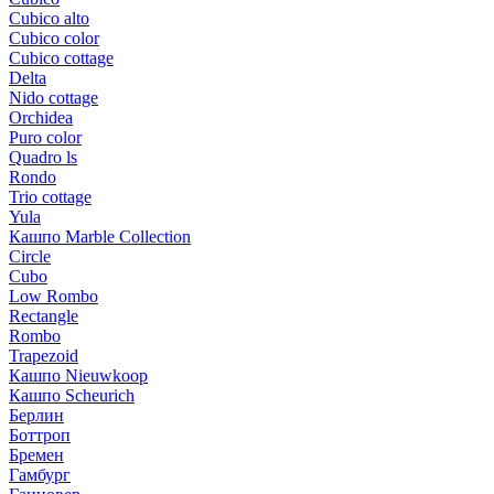
Cubico alto
Cubico color
Cubico cottage
Delta
Nido cottage
Orchidea
Puro color
Quadro ls
Rondo
Trio cottage
Yula
Кашпо Marble Collection
Circle
Cubo
Low Rombo
Rectangle
Rombo
Trapezoid
Кашпо Nieuwkoop
Кашпо Scheurich
Берлин
Боттроп
Бремен
Гамбург