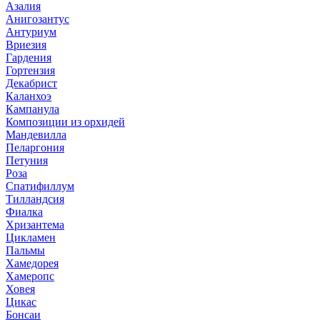
Азалия
Анигозантус
Антуриум
Вриезия
Гардения
Гортензия
Декабрист
Каланхоэ
Кампанула
Композиции из орхидей
Мандевилла
Пеларгония
Петуния
Роза
Спатифиллум
Тилландсия
Фиалка
Хризантема
Цикламен
Пальмы
Хамедорея
Хамеропс
Ховея
Цикас
Бонсаи