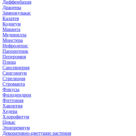
Диффенбахия
Драцены
Замиокулькас
Калатея
Кодиеум
Маранта
Мединилла
Монстера
Нефролепис
Папоротник
Пеперомия
Плющ
Сансевиерия
Сингониум
Стрелиция
Строманта
Фикусы
Филодендрон
Фиттония
Хавортия
Хедера
Хлорофитум
Цикас
Эпипремнум
Декоративно-цветущие растения