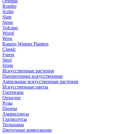
Oriental
Rombo
Scrim
Slate
Stone
Volcano
Wood
Wow
Кашпо Wagner Planters
Classic
Forest
Steel
Stone
Искусственные растения
Папоротники искусственные
Ампельные искусственные растения
Искусственные цветы
Гортензии
Орхидеи
Розы
Пионы
Амариллисы
Гладиолусы
Тюльпаны
Цветочные композиции