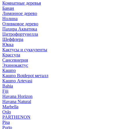
Комнатные деревья
Банан
Лимонное дерево
Нолина
Оливковое дерево
Пахира Акватика
Цитрофортунелла
Шеффлера
Юкка
Кактусы и суккуленты
Крассула
Сансевиерия
Эхинокактус
Кашпо
Кашпо Botdepot металл
Кашпо Artevasi
Bahia
Fiji
Havana Horizon
Havana Natural
Marbella
Oslo
PARTHENON
Pisa
Porto