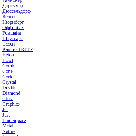
Ганновер
Дортмунд
Дюссельдорф
Кельн
Нюрнберг
Оффенбах
Ремшайд
Штутгарт
Эссен
Кашпо TREEZ
Beton
Bowl
Comb
Cone
Cork
Crystal
Devider
Diamond
Gloss
Graphics
Jet
Just
Line Square
Metal
Nature