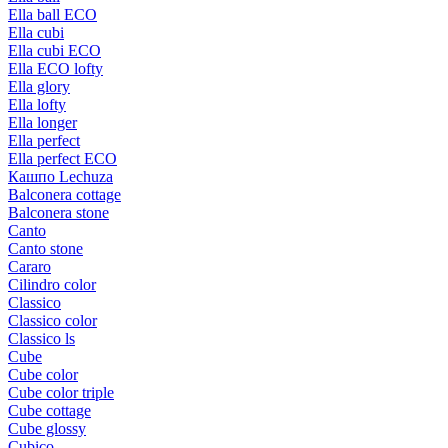
Ella ball ECO
Ella cubi
Ella cubi ECO
Ella ECO lofty
Ella glory
Ella lofty
Ella longer
Ella perfect
Ella perfect ECO
Кашпо Lechuza
Balconera cottage
Balconera stone
Canto
Canto stone
Cararo
Cilindro color
Classico
Classico color
Classico ls
Cube
Cube color
Cube color triple
Cube cottage
Cube glossy
Cubico