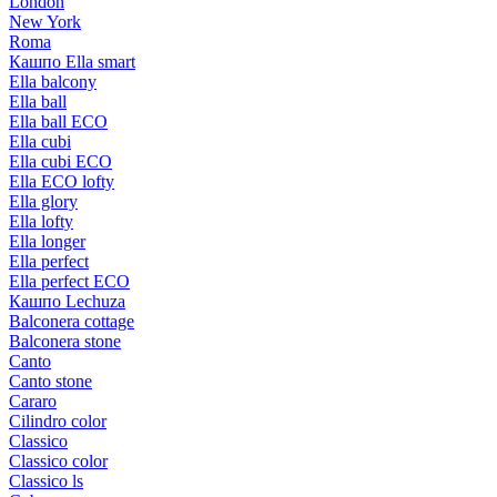
London
New York
Roma
Кашпо Ella smart
Ella balcony
Ella ball
Ella ball ECO
Ella cubi
Ella cubi ECO
Ella ECO lofty
Ella glory
Ella lofty
Ella longer
Ella perfect
Ella perfect ECO
Кашпо Lechuza
Balconera cottage
Balconera stone
Canto
Canto stone
Cararo
Cilindro color
Classico
Classico color
Classico ls