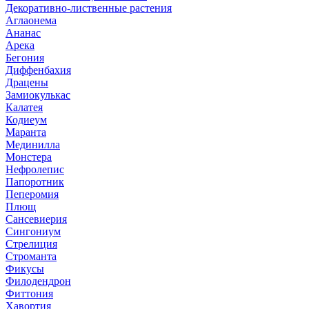
Декоративно-лиственные растения
Аглаонема
Ананас
Арека
Бегония
Диффенбахия
Драцены
Замиокулькас
Калатея
Кодиеум
Маранта
Мединилла
Монстера
Нефролепис
Папоротник
Пеперомия
Плющ
Сансевиерия
Сингониум
Стрелиция
Строманта
Фикусы
Филодендрон
Фиттония
Хавортия