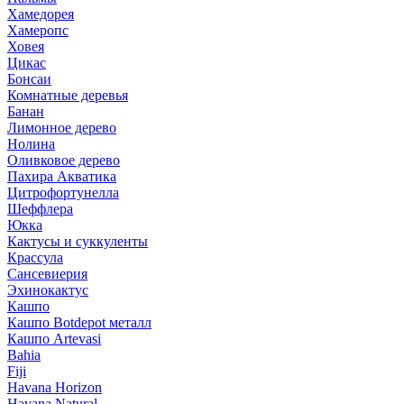
Хамедорея
Хамеропс
Ховея
Цикас
Бонсаи
Комнатные деревья
Банан
Лимонное дерево
Нолина
Оливковое дерево
Пахира Акватика
Цитрофортунелла
Шеффлера
Юкка
Кактусы и суккуленты
Крассула
Сансевиерия
Эхинокактус
Кашпо
Кашпо Botdepot металл
Кашпо Artevasi
Bahia
Fiji
Havana Horizon
Havana Natural