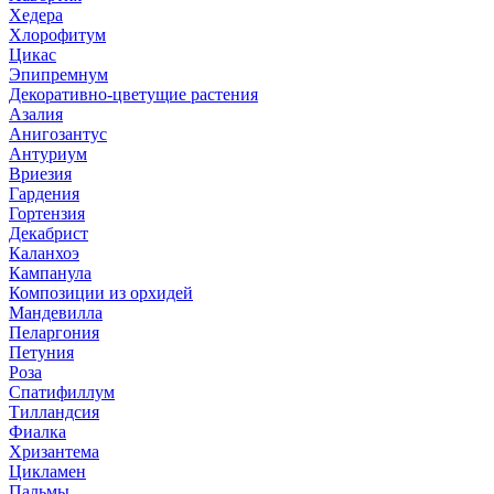
Хедера
Хлорофитум
Цикас
Эпипремнум
Декоративно-цветущие растения
Азалия
Анигозантус
Антуриум
Вриезия
Гардения
Гортензия
Декабрист
Каланхоэ
Кампанула
Композиции из орхидей
Мандевилла
Пеларгония
Петуния
Роза
Спатифиллум
Тилландсия
Фиалка
Хризантема
Цикламен
Пальмы