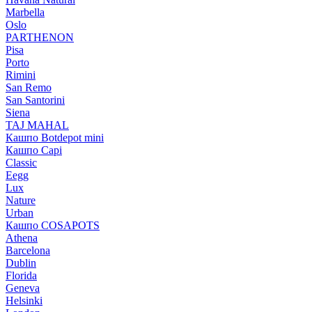
Marbella
Oslo
PARTHENON
Pisa
Porto
Rimini
San Remo
San Santorini
Siena
TAJ MAHAL
Кашпо Botdepot mini
Кашпо Capi
Classic
Eegg
Lux
Nature
Urban
Кашпо COSAPOTS
Athena
Barcelona
Dublin
Florida
Geneva
Helsinki