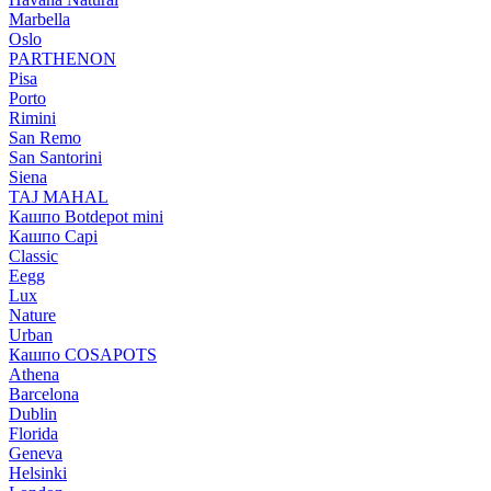
Marbella
Oslo
PARTHENON
Pisa
Porto
Rimini
San Remo
San Santorini
Siena
TAJ MAHAL
Кашпо Botdepot mini
Кашпо Capi
Classic
Eegg
Lux
Nature
Urban
Кашпо COSAPOTS
Athena
Barcelona
Dublin
Florida
Geneva
Helsinki