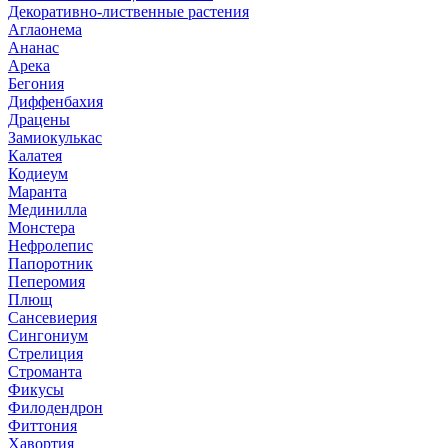
Декоративно-лиственные растения
Аглаонема
Ананас
Арека
Бегония
Диффенбахия
Драцены
Замиокулькас
Калатея
Кодиеум
Маранта
Мединилла
Монстера
Нефролепис
Папоротник
Пеперомия
Плющ
Сансевиерия
Сингониум
Стрелиция
Строманта
Фикусы
Филодендрон
Фиттония
Хавортия