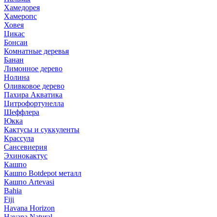
Хамедорея
Хамеропс
Ховея
Цикас
Бонсаи
Комнатные деревья
Банан
Лимонное дерево
Нолина
Оливковое дерево
Пахира Акватика
Цитрофортунелла
Шеффлера
Юкка
Кактусы и суккуленты
Крассула
Сансевиерия
Эхинокактус
Кашпо
Кашпо Botdepot металл
Кашпо Artevasi
Bahia
Fiji
Havana Horizon
Havana Natural