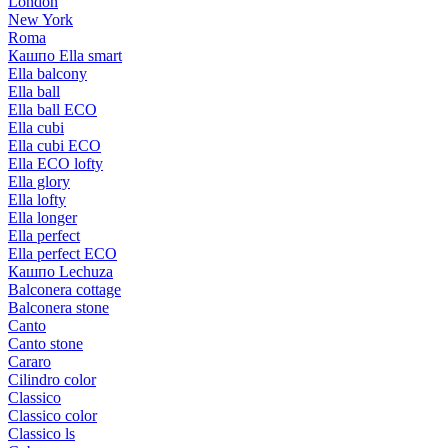
London
New York
Roma
Кашпо Ella smart
Ella balcony
Ella ball
Ella ball ECO
Ella cubi
Ella cubi ECO
Ella ECO lofty
Ella glory
Ella lofty
Ella longer
Ella perfect
Ella perfect ECO
Кашпо Lechuza
Balconera cottage
Balconera stone
Canto
Canto stone
Cararo
Cilindro color
Classico
Classico color
Classico ls