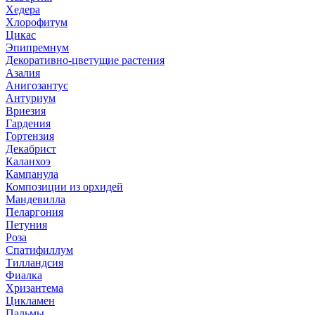
Хедера
Хлорофитум
Цикас
Эпипремнум
Декоративно-цветущие растения
Азалия
Анигозантус
Антуриум
Вриезия
Гардения
Гортензия
Декабрист
Каланхоэ
Кампанула
Композиции из орхидей
Мандевилла
Пеларгония
Петуния
Роза
Спатифиллум
Тилландсия
Фиалка
Хризантема
Цикламен
Пальмы